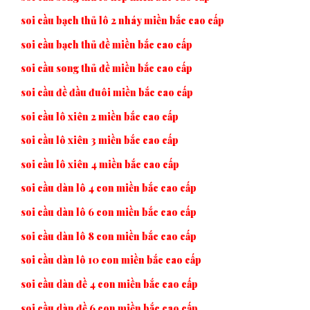
soi cầu bạch thủ lô 2 nháy miền bắc cao cấp
soi cầu bạch thủ đề miền bắc cao cấp
soi cầu song thủ đề miền bắc cao cấp
soi cầu đề đầu đuôi miền bắc cao cấp
soi cầu lô xiên 2 miền bắc cao cấp
soi cầu lô xiên 3 miền bắc cao cấp
soi cầu lô xiên 4 miền bắc cao cấp
soi cầu dàn lô 4 con miền bắc cao cấp
soi cầu dàn lô 6 con miền bắc cao cấp
soi cầu dàn lô 8 con miền bắc cao cấp
soi cầu dàn lô 10 con miền bắc cao cấp
soi cầu dàn đề 4 con miền bắc cao cấp
soi cầu dàn đề 6 con miền bắc cao cấp