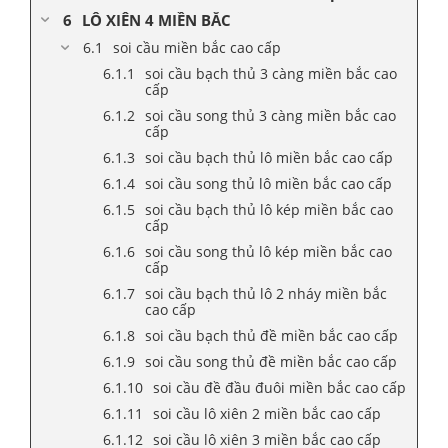
LÔ XIÊN 4 MIỀN BẮC
soi cầu miền bắc cao cấp
soi cầu bạch thủ 3 càng miền bắc cao
cấp
soi cầu song thủ 3 càng miền bắc cao
cấp
soi cầu bạch thủ lô miền bắc cao cấp
soi cầu song thủ lô miền bắc cao cấp
soi cầu bạch thủ lô kép miền bắc cao
cấp
soi cầu song thủ lô kép miền bắc cao
cấp
soi cầu bạch thủ lô 2 nháy miền bắc
cao cấp
soi cầu bạch thủ đề miền bắc cao cấp
soi cầu song thủ đề miền bắc cao cấp
soi cầu đề đầu đuôi miền bắc cao cấp
soi cầu lô xiên 2 miền bắc cao cấp
soi cầu lô xiên 3 miền bắc cao cấp