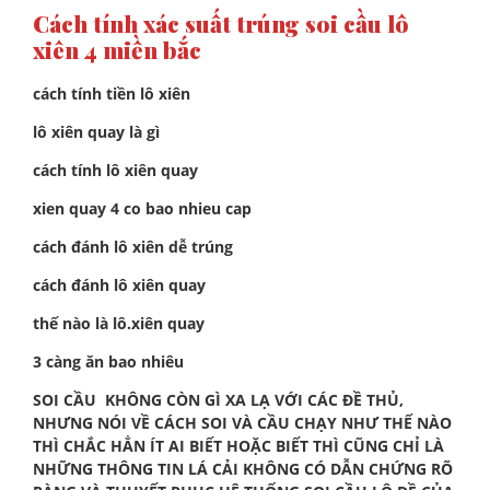
Cách tính xác suất trúng soi cầu lô
xiên 4 miền bắc
cách tính tiền lô xiên
lô xiên quay là gì
cách tính lô xiên quay
xien quay 4 co bao nhieu cap
cách đánh lô xiên dễ trúng
cách đánh lô xiên quay
thế nào là lô.xiên quay
3 càng ăn bao nhiêu
SOI CẦU KHÔNG CÒN GÌ XA LẠ VỚI CÁC ĐỀ THỦ,
NHƯNG NÓI VỀ CÁCH SOI VÀ CẦU CHẠY NHƯ THẾ NÀO
THÌ CHẮC HẲN ÍT AI BIẾT HOẶC BIẾT THÌ CŨNG CHỈ LÀ
NHỮNG THÔNG TIN LÁ CẢI KHÔNG CÓ DẪN CHỨNG RÕ