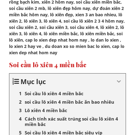
rồng bạch kim, xiên 2 hôm nay, soi cầu xiên miền bắc,
soi cầu xiên 2 mb, lô xiên đẹp hôm nay, dự đoán xiên 2
miền bắc hôm nay, lô xiên đẹp, xien 3 an bao nhieu, lô
xiên 2, lô xiên 3, lô xiên 4, soi cầu lô xiên 2 3 4 hôm nay,
soi cầu xiên 2, soi cầu xiên 3, soi cầu xiên 4, lô xiên 2, lô
xiên 3, lô xiên 4, lô xiên miền bắc, lô xiên miền bắc, soi
lô xiên, cap lo xien dep nhat hom nay , lo dan lo xien ,
lo xien 2 hay ve , du doan xo so mien bac lo xien, cap lo
xien dep nhat hom nay
Soi cầu lô xiên 4 miền bắc
Mục lục
Soi cầu lô xiên 4 miền bắc
soi cầu lô xiên 4 miền bắc ăn bao nhiêu
Lô xiên 4 miền bắc
Cách tính xác suất trúng soi cầu lô xiên 4
miền bắc
Soi cầu lô xiên 4 miền bắc siêu víp