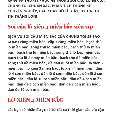
RÀNG VÀ THUYẾT PHỤC.HỆ THỐNG SOI CẦU LÔ ĐỀ CỦA
CHÚNG TÔI CHUẨN XÁC. PHÂN TÍCH THỐNG KÊ
CHUYÊN NGHIỆP, CẦU CHẠY ĐỀU ÍT GÃY, UY TÍN, TỰ
TIN THẮNG LỚN!
Soi cầu lô xiên 4 miền bắc siêu víp
DỊCH VỤ SOI CẦU MIỀN BẮC CỦA CHÚNG TÔI SẼ BAO
GỒM:3 càng miền bắc , cặp 3 càng miền bắc , bạch thủ
lô miền bắc , song thủ lô miền bắc , bạch thủ lô miền
bắc , bạch thủ lô miền bắc , song thủ lô kép miền bắc ,
bạch thủ lô 2 nháy miền bắc , bạch thủ đề miền bắc ,
song thủ đề miền bắc , đề đầu đuôi miền bắc , lô xiên 2
miền bắc , lô xiên 3 miền bắc , lô xiên 4 miền bắc , dàn
lô 4 con miền bắc , dàn lô 6 con miền bắc , dàn lô 8 con
miền bắc , dàn lô 10 con miền bắc , dàn đề 4 con miền
bắc , dàn đề 6 con miền bắc , dàn đề 8 con miền bắc ,
dàn đề 10 con miền bắc
LÔ XIÊN 4 MIỀN BẮC
các bạn sẽ nhận được số từ tất cả thời gian cầu víp cập