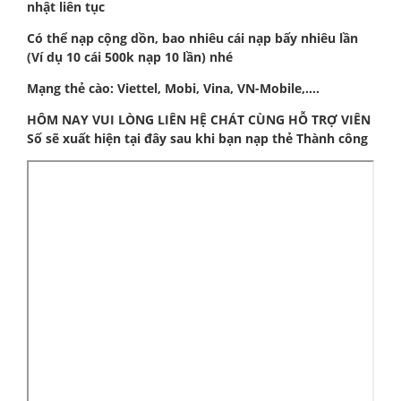
nhật liên tục
Có thể nạp cộng dồn, bao nhiêu cái nạp bấy nhiêu lần
(Ví dụ 10 cái 500k nạp 10 lần) nhé
Mạng thẻ cào: Viettel, Mobi, Vina, VN-Mobile,….
HÔM NAY VUI LÒNG LIÊN HỆ CHÁT CÙNG HỖ TRỢ VIÊN
Số sẽ xuất hiện tại đây sau khi bạn nạp thẻ Thành công