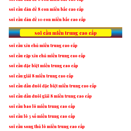
soi cầu dàn đề 8 con miền bắc cao cấp
soi cầu dàn đề 10 con miền bắc cao cấp
soi cầu miền trung cao cấp
soi cầu xỉu chủ miền trung cao cấp
soi cầu cặp xỉu chủ miền trung cao cấp
soi cầu đặc biệt miền trung cao cấp
soi cầu giải 8 miền trung cao cấp
soi cầu đầu đuôi đặc biệt miền trung cao cấp
soi cầu đầu đuôi giải 8 miền trung cao cấp
soi cầu bao lô miền trung cao cấp
soi cầu lô 3 số miền trung cao cấp
soi cầu song thủ lô miền trung cao cấp