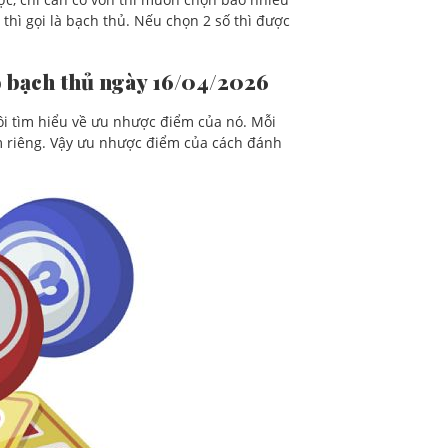
 thì gọi là bạch thủ. Nếu chọn 2 số thì được
ô bạch thủ ngày 16/04/2026
tôi tìm hiểu về ưu nhược điểm của nó. Mỗi
 riêng. Vậy ưu nhược điểm của cách đánh