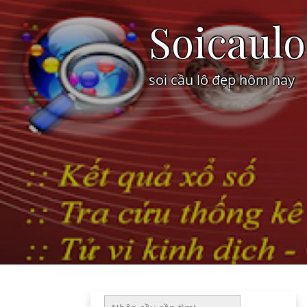
Soicaul
soi cầu lô đẹp hôm nay