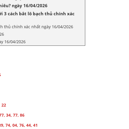
hiêu? ngày 16/04/2026
i 3 cách bắt lô bạch thủ chính xác
ch thủ chính xác nhất ngày 16/04/2026
26
ày 16/04/2026
5
, 22
77, 34, 77, 86
89, 74, 04, 76, 44, 41