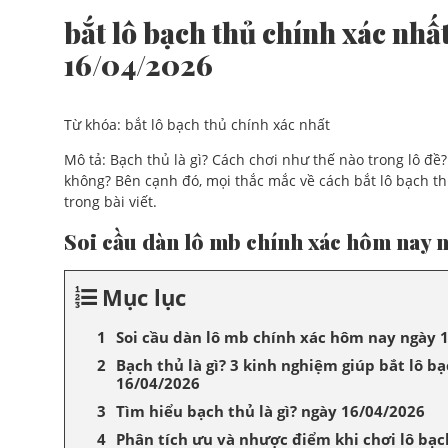
bắt lô bạch thủ chính xác nhất
16/04/2026
Từ khóa: bắt lô bạch thủ chính xác nhất
Mô tả: Bạch thủ là gì? Cách chơi như thế nào trong lô đề?
không? Bên cạnh đó, mọi thắc mắc về cách bắt lô bạch th
trong bài viết.
Soi cầu dàn lô mb chính xác hôm nay 
Mục lục
Soi cầu dàn lô mb chính xác hôm nay ngày 
Bạch thủ là gì? 3 kinh nghiệm giúp bắt lô b
16/04/2026
Tìm hiểu bạch thủ là gì? ngày 16/04/2026
Phân tích ưu và nhược điểm khi chơi lô bạc