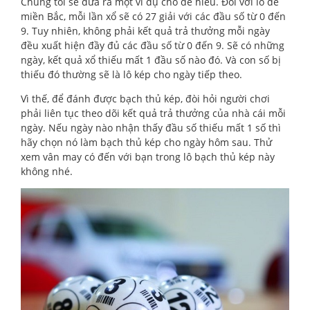
Chúng tôi sẽ đưa ra một ví dụ cho dễ hiểu. Đối với lô đề
miền Bắc, mỗi lần xổ sẽ có 27 giải với các đầu số từ 0 đến
9. Tuy nhiên, không phải kết quả trả thưởng mỗi ngày
đều xuất hiện đầy đủ các đầu số từ 0 đến 9. Sẽ có những
ngày, kết quả xổ thiếu mất 1 đầu số nào đó. Và con số bị
thiếu đó thường sẽ là lô kép cho ngày tiếp theo.
Vì thế, để đánh được bạch thủ kép, đòi hỏi người chơi
phải liên tục theo dõi kết quả trả thưởng của nhà cái mỗi
ngày. Nếu ngày nào nhận thấy đầu số thiếu mất 1 số thì
hãy chọn nó làm bạch thủ kép cho ngày hôm sau. Thử
xem vân may có đến với bạn trong lô bạch thủ kép này
không nhé.