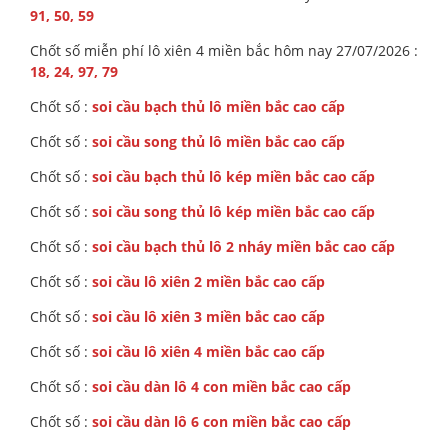
91, 50, 59
Chốt số miễn phí lô xiên 4 miền bắc hôm nay 27/07/2026 :
18, 24, 97, 79
Chốt số :
soi cầu bạch thủ lô miền bắc cao cấp
Chốt số :
soi cầu song thủ lô miền bắc cao cấp
Chốt số :
soi cầu bạch thủ lô kép miền bắc cao cấp
Chốt số :
soi cầu song thủ lô kép miền bắc cao cấp
Chốt số :
soi cầu bạch thủ lô 2 nháy miền bắc cao cấp
Chốt số :
soi cầu lô xiên 2 miền bắc cao cấp
Chốt số :
soi cầu lô xiên 3 miền bắc cao cấp
Chốt số :
soi cầu lô xiên 4 miền bắc cao cấp
Chốt số :
soi cầu dàn lô 4 con miền bắc cao cấp
Chốt số :
soi cầu dàn lô 6 con miền bắc cao cấp