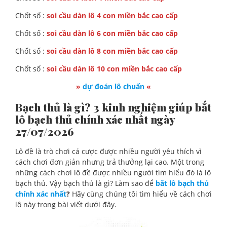
Chốt số :
soi cầu dàn lô 4 con miền bắc cao cấp
Chốt số :
soi cầu dàn lô 6 con miền bắc cao cấp
Chốt số :
soi cầu dàn lô 8 con miền bắc cao cấp
Chốt số :
soi cầu dàn lô 10 con miền bắc cao cấp
»
dự đoán lô chuẩn
«
Bạch thủ là gì? 3 kinh nghiệm giúp bắt
lô bạch thủ chính xác nhất ngày
27/07/2026
Lô đề là trò chơi cá cược được nhiều người yêu thích vì
cách chơi đơn giản nhưng trả thưởng lại cao. Một trong
những cách chơi lô đề được nhiều người tìm hiểu đó là lô
bạch thủ. Vậy bạch thủ là gì? Làm sao để
bắt lô bạch thủ
chính xác nhất
?
Hãy cùng chúng tôi tìm hiểu về cách chơi
lô này trong bài viết dưới đây.