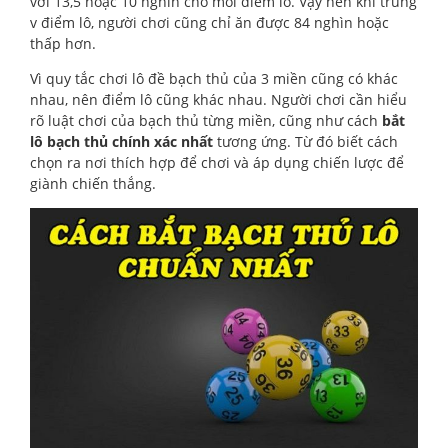
với 13,5 hoặc 10 nghìn cho mỗi điểm lô. Vậy nên khi trúng
v điểm lô, người chơi cũng chỉ ăn được 84 nghìn hoặc
thấp hơn.
Vì quy tắc chơi lô đề bạch thủ của 3 miền cũng có khác
nhau, nên điểm lô cũng khác nhau. Người chơi cần hiểu
rõ luật chơi của bạch thủ từng miền, cũng như cách
bắt
lô bạch thủ chính xác nhất
tương ứng. Từ đó biết cách
chọn ra nơi thích hợp để chơi và áp dụng chiến lược để
giành chiến thắng.