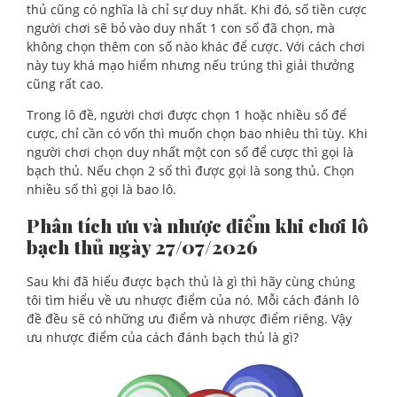
thủ cũng có nghĩa là chỉ sự duy nhất. Khi đó, số tiền cược
người chơi sẽ bỏ vào duy nhất 1 con số đã chọn, mà
không chọn thêm con số nào khác để cược. Với cách chơi
này tuy khá mạo hiểm nhưng nếu trúng thì giải thưởng
cũng rất cao.
Trong lô đề, người chơi được chọn 1 hoặc nhiều số để
cược, chỉ cần có vốn thì muốn chọn bao nhiêu thì tùy. Khi
người chơi chọn duy nhất một con số để cược thì gọi là
bạch thủ. Nếu chọn 2 số thì được gọi là song thủ. Chọn
nhiều số thì gọi là bao lô.
Phân tích ưu và nhược điểm khi chơi lô
bạch thủ ngày 27/07/2026
Sau khi đã hiểu được bạch thủ là gì thì hãy cùng chúng
tôi tìm hiểu về ưu nhược điểm của nó. Mỗi cách đánh lô
đề đều sẽ có những ưu điểm và nhược điểm riêng. Vậy
ưu nhược điểm của cách đánh bạch thủ là gì?