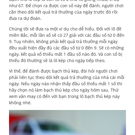
như 67. Để chọn ra được con số này để đánh, người chơi
cần theo dõi kết quả trả thưởng của ngày trước đó rồi
đưa ra dự đoán.
Chúng tôi sẽ đưa ra một ví dụ cho dễ hiểu. Đối với lô đề
miền Bắc, mỗi lần xổ sẽ có 27 giải với các đầu số từ 0 đến
9. Tuy nhiên, không phải kết quả trả thưởng mỗi ngày
đều xuất hiện đầy đủ các đầu số từ 0 đến 9. Sẽ có những
ngày, kết quả xổ thiếu mất 1 đầu số nào đó. Và con số bị
thiếu đó thường sẽ là lô kép cho ngày tiếp theo.
Vì thế, để đánh được bạch thủ kép, đòi hỏi người chơi
phải liên tục theo dõi kết quả trả thưởng của nhà cái mỗi
ngày. Nếu ngày nào nhận thấy đầu số thiếu mất 1 số thì
hãy chọn nó làm bạch thủ kép cho ngày hôm sau. Thử
xem vân may có đến với bạn trong lô bạch thủ kép này
không nhé.