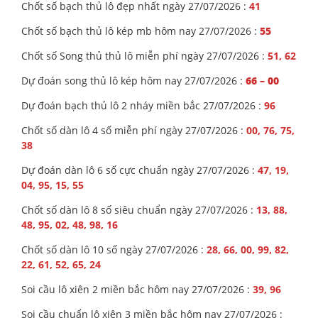
Chốt số bạch thủ lô đẹp nhất ngày 27/07/2026 :
41
Chốt số bạch thủ lô kép mb hôm nay 27/07/2026 :
55
Chốt số Song thủ thủ lô miễn phí ngày 27/07/2026 :
51, 62
Dự đoán song thủ lô kép hôm nay 27/07/2026 :
66 – 00
Dự đoán bạch thủ lô 2 nháy miền bắc 27/07/2026 :
96
Chốt số dàn lô 4 số miễn phí ngày 27/07/2026 :
00, 76, 75,
38
Dự đoán dàn lô 6 số cực chuẩn ngày 27/07/2026 :
47, 19,
04, 95, 15, 55
Chốt số dàn lô 8 số siêu chuẩn ngày 27/07/2026 :
13, 88,
48, 95, 02, 48, 98, 16
Chốt số dàn lô 10 số ngày 27/07/2026 :
28, 66, 00, 99, 82,
22, 61, 52, 65, 24
Soi cầu lô xiên 2 miền bắc hôm nay 27/07/2026 :
39, 96
Soi cầu chuẩn lô xiên 3 miền bắc hôm nay 27/07/2026 :