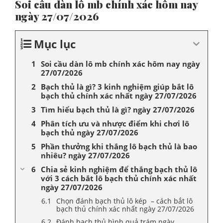
Soi cầu dàn lô mb chính xác hôm nay
ngày 27/07/2026
Mục lục
Soi cầu dàn lô mb chính xác hôm nay ngày
27/07/2026
Bạch thủ là gì? 3 kinh nghiệm giúp bắt lô
bạch thủ chính xác nhất ngày 27/07/2026
Tìm hiểu bạch thủ là gì? ngày 27/07/2026
Phân tích ưu và nhược điểm khi chơi lô
bạch thủ ngày 27/07/2026
Phần thưởng khi thắng lô bạch thủ là bao
nhiêu? ngày 27/07/2026
Chia sẻ kinh nghiệm để thắng bạch thủ lô
với 3 cách bắt lô bạch thủ chính xác nhất
ngày 27/07/2026
Chọn đánh bạch thủ lô kép – cách bắt lô
bạch thủ chính xác nhất ngày 27/07/2026
Đánh bạch thủ hình quả trám ngày