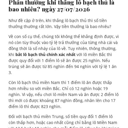
Phần thưởng khi thắng lô bạch thủ là
bao nhiêu? ngày 27/07/2026
Như đề cập ở trên, khi thắng lô bạch thủ thì số tiền
thưởng thường rất lớn. Vậy tiền thưởng là bao nhiêu?
Về con số cụ thể, chúng tôi không thể khẳng định được, vì
nó còn tùy thuộc vào tỷ lệ trả thưởng của từng nhà cái và
đồng thời là số nháy của lô về. Tuy nhiên, thông thường,
khi
bắt lô bạch thủ chính xác nhất
với lô miền Bắc thì
được quy đổi với 1 điểm lô sẽ ăn được 25 nghìn. Nếu
trúng sẽ ăn được từ 85 nghìn đến 94 nghìn với tỷ lệ 1 ăn
3.
Còn lô bạch thủ miền Nam thì 1 điểm lô ăn được thấp
hơn nhiều so với miền Bắc. Chỉ có 12 nghìn hoặc 19
nghìn. Vì vậy, nếu chơi lô miền Nam và ăn được 2 điểm lô
thì mới có được khoảng 87 nghìn đồng, nhân lên cho 17
điểm lô thì được 823 nghìn.
Đối với bạch thủ miền Trung, số tiền quy đổi 1 điểm lô
còn thấp hơn, hoặc cao nhất cũng chỉ bằng lô Miền Nam