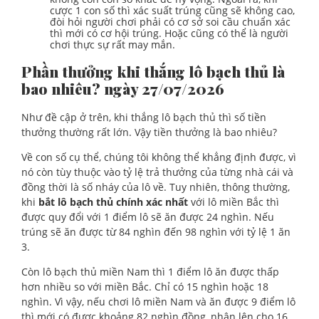
cược 1 con số thì xác suất trúng cũng sẽ không cao,
đòi hỏi người chơi phải có cơ sở soi cầu chuẩn xác
thì mới có cơ hội trúng. Hoặc cũng có thể là người
chơi thực sự rất may mắn.
Phần thưởng khi thắng lô bạch thủ là
bao nhiêu? ngày 27/07/2026
Như đề cập ở trên, khi thắng lô bạch thủ thì số tiền
thưởng thường rất lớn. Vậy tiền thưởng là bao nhiêu?
Về con số cụ thể, chúng tôi không thể khẳng định được, vì
nó còn tùy thuộc vào tỷ lệ trả thưởng của từng nhà cái và
đồng thời là số nháy của lô về. Tuy nhiên, thông thường,
khi
bắt lô bạch thủ chính xác nhất
với lô miền Bắc thì
được quy đổi với 1 điểm lô sẽ ăn được 24 nghìn. Nếu
trúng sẽ ăn được từ 84 nghìn đến 98 nghìn với tỷ lệ 1 ăn
3.
Còn lô bạch thủ miền Nam thì 1 điểm lô ăn được thấp
hơn nhiều so với miền Bắc. Chỉ có 15 nghìn hoặc 18
nghìn. Vì vậy, nếu chơi lô miền Nam và ăn được 9 điểm lô
thì mới có được khoảng 82 nghìn đồng, nhân lên cho 16