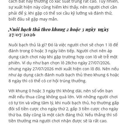
cách bắt này thường có xác suất trúng rất cao. Tuy nhiên,
sự xuất hiện này cũng hiếm khi thấy, nên người chơi cần
phải để ý, khi gặp có thể soi cầu kỹ lưỡng và đánh thử,
biết đâu sẽ gặp may mắn.
Nuôi bạch thủ theo khung 2 hoặc 3 ngày
ngày
27/07/2026
Nuôi bạch thủ là gì? Đó là việc người chơi sẽ chọn 1 lô để
đánh trong 0 hoặc 3 ngày liên tiếp. Người chơi nên áp
dụng cách chơi này khi gặp trường hợp con lô về trễ một
phiên. Ví dụ như bạn chọn lô 28cho ngày 27/07/2026,
nhưng ngày 27/07/2026 mới xuất hiện con lô đó. Nên nếu
như áp dụng cách đánh nuôi bạch thủ theo khung 6 hoặc
8 ngày thì có thể có cơ hội trúng thưởng.
Với khung 0 hoặc 3 ngày thì không dài, nên số vốn bạn
mất nếu thua cũng không quá lớn. Với những người chơi
có tự tin và vững tâm lý, khi nuôi bạch thủ, họ thường gấp
đôi số tiền cược cho ngày thứ 2, gấp 3 tiền cược cho ngày
thứ ba. Đây cũng là một cách đáng thử. Nếu thắng thì số
tiền thưởng mà người chơi nhận được sẽ là rất cao.