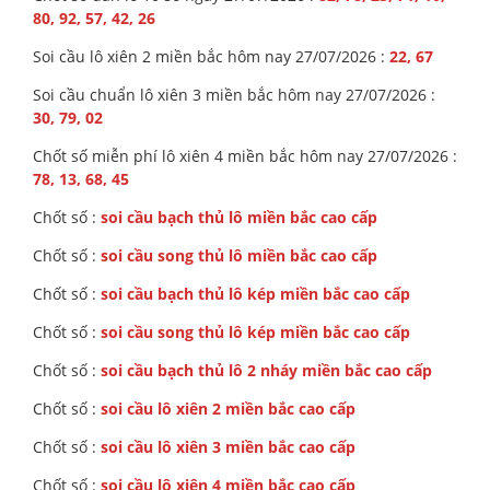
80, 92, 57, 42, 26
Soi cầu lô xiên 2 miền bắc hôm nay 27/07/2026 :
22, 67
Soi cầu chuẩn lô xiên 3 miền bắc hôm nay 27/07/2026 :
30, 79, 02
Chốt số miễn phí lô xiên 4 miền bắc hôm nay 27/07/2026 :
78, 13, 68, 45
Chốt số :
soi cầu bạch thủ lô miền bắc cao cấp
Chốt số :
soi cầu song thủ lô miền bắc cao cấp
Chốt số :
soi cầu bạch thủ lô kép miền bắc cao cấp
Chốt số :
soi cầu song thủ lô kép miền bắc cao cấp
Chốt số :
soi cầu bạch thủ lô 2 nháy miền bắc cao cấp
Chốt số :
soi cầu lô xiên 2 miền bắc cao cấp
Chốt số :
soi cầu lô xiên 3 miền bắc cao cấp
Chốt số :
soi cầu lô xiên 4 miền bắc cao cấp