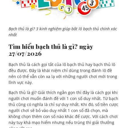
Bạch thủ là gì? 3 kinh nghiệm giúp bắt lô bạch thủ chính xác
nhất
Tìm hiểu bạch thủ là gì? ngày
27/07/2026
Bạch thủ là cách gọi tắt của lô bạch thủ hay bạch thủ lô
đều được. Đây là khái niệm chỉ dùng trong đánh lô đề
nên có thể vẫn còn xa lạ với những người chơi mới trong
lĩnh vực này.
Bạch thủ là gì? Giải thích ngắn gọn thì đây là cách gọi khi
người chơi muốn đánh đề với 1 con số duy nhất. Từ bạch
thủ cũng có nghĩa là chỉ sự duy nhất. Khi đó, số tiền cược
người chơi sẽ bỏ vào duy nhất 1 con số đã chọn, mà
không chọn thêm con số nào khác để cược. Với cách chơi
này tuy khá mạo hiểm nhưng nếu trúng thì giải thưởng