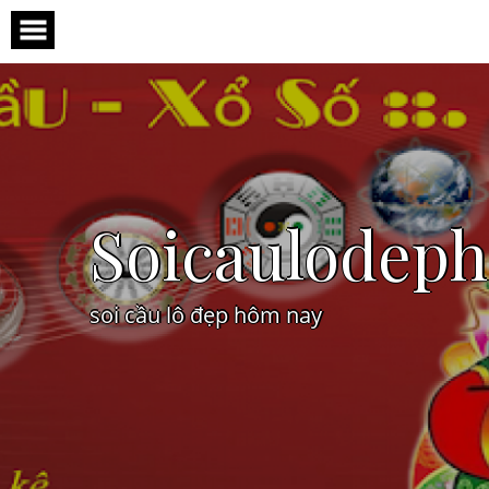
Skip
to
content
Soicaulodep
soi cầu lô đẹp hôm nay