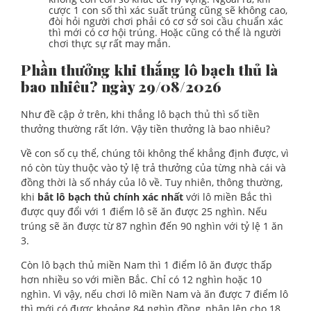
cược 1 con số thì xác suất trúng cũng sẽ không cao,
đòi hỏi người chơi phải có cơ sở soi cầu chuẩn xác
thì mới có cơ hội trúng. Hoặc cũng có thể là người
chơi thực sự rất may mắn.
Phần thưởng khi thắng lô bạch thủ là
bao nhiêu? ngày 29/08/2026
Như đề cập ở trên, khi thắng lô bạch thủ thì số tiền
thưởng thường rất lớn. Vậy tiền thưởng là bao nhiêu?
Về con số cụ thể, chúng tôi không thể khẳng định được, vì
nó còn tùy thuộc vào tỷ lệ trả thưởng của từng nhà cái và
đồng thời là số nháy của lô về. Tuy nhiên, thông thường,
khi
bắt lô bạch thủ chính xác nhất
với lô miền Bắc thì
được quy đổi với 1 điểm lô sẽ ăn được 25 nghìn. Nếu
trúng sẽ ăn được từ 87 nghìn đến 90 nghìn với tỷ lệ 1 ăn
3.
Còn lô bạch thủ miền Nam thì 1 điểm lô ăn được thấp
hơn nhiều so với miền Bắc. Chỉ có 12 nghìn hoặc 10
nghìn. Vì vậy, nếu chơi lô miền Nam và ăn được 7 điểm lô
thì mới có được khoảng 84 nghìn đồng, nhân lên cho 18