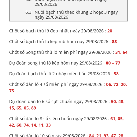
29/08/2026
Nuôi bạch thủ theo khung 2 hoặc 3 ngày
ngày 29/08/2026
Chốt số bạch thủ lô đẹp nhất ngày 29/08/2026 :
20
Chốt số bạch thủ lô kép mb hôm nay 29/08/2026 :
88
Chốt số Song thủ thủ lô miễn phí ngày 29/08/2026 :
31, 64
Dự đoán song thủ lô kép hôm nay 29/08/2026 :
00 – 77
Dự đoán bạch thủ lô 2 nháy miền bắc 29/08/2026 :
58
Chốt số dàn lô 4 số miễn phí ngày 29/08/2026 :
06, 72, 20,
75
Dự đoán dàn lô 6 số cực chuẩn ngày 29/08/2026 :
50, 48,
15, 65, 05, 89
Chốt số dàn lô 8 số siêu chuẩn ngày 29/08/2026 :
61, 05,
42, 60, 74, 14, 11, 33
Chốt số dàn lô 10 số ngày 29/08/2026 :
84, 21, 93, 47, 28,