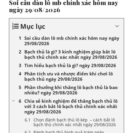
Soi cầu dàn lô mb chính xác hôm nay
ngày 29/08/2026
Mục lục
Soi cầu dàn lô mb chính xác hôm nay ngày
29/08/2026
Bạch thủ là gì? 3 kinh nghiệm giúp bắt lô
bạch thủ chính xác nhất ngày 29/08/2026
Tìm hiểu bạch thủ là gì? ngày 29/08/2026
Phân tích ưu và nhược điểm khi chơi lô
bạch thủ ngày 29/08/2026
Phần thưởng khi thắng lô bạch thủ là bao
nhiêu? ngày 29/08/2026
Chia sẻ kinh nghiệm để thắng bạch thủ lô
với 3 cách bắt lô bạch thủ chính xác nhất
ngày 29/08/2026
Chọn đánh bạch thủ lô kép – cách bắt lô
bạch thủ chính xác nhất ngày 29/08/2026
Đánh bạch thủ hình quả trám ngày