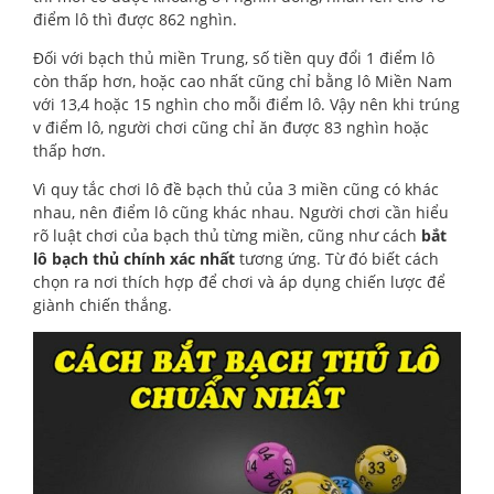
điểm lô thì được 862 nghìn.
Đối với bạch thủ miền Trung, số tiền quy đổi 1 điểm lô
còn thấp hơn, hoặc cao nhất cũng chỉ bằng lô Miền Nam
với 13,4 hoặc 15 nghìn cho mỗi điểm lô. Vậy nên khi trúng
v điểm lô, người chơi cũng chỉ ăn được 83 nghìn hoặc
thấp hơn.
Vì quy tắc chơi lô đề bạch thủ của 3 miền cũng có khác
nhau, nên điểm lô cũng khác nhau. Người chơi cần hiểu
rõ luật chơi của bạch thủ từng miền, cũng như cách
bắt
lô bạch thủ chính xác nhất
tương ứng. Từ đó biết cách
chọn ra nơi thích hợp để chơi và áp dụng chiến lược để
giành chiến thắng.