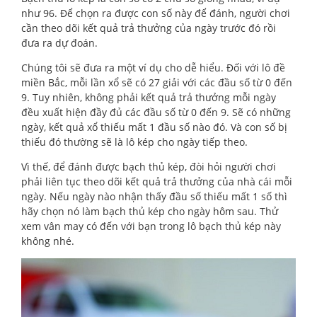
như 96. Để chọn ra được con số này để đánh, người chơi
cần theo dõi kết quả trả thưởng của ngày trước đó rồi
đưa ra dự đoán.
Chúng tôi sẽ đưa ra một ví dụ cho dễ hiểu. Đối với lô đề
miền Bắc, mỗi lần xổ sẽ có 27 giải với các đầu số từ 0 đến
9. Tuy nhiên, không phải kết quả trả thưởng mỗi ngày
đều xuất hiện đầy đủ các đầu số từ 0 đến 9. Sẽ có những
ngày, kết quả xổ thiếu mất 1 đầu số nào đó. Và con số bị
thiếu đó thường sẽ là lô kép cho ngày tiếp theo.
Vì thế, để đánh được bạch thủ kép, đòi hỏi người chơi
phải liên tục theo dõi kết quả trả thưởng của nhà cái mỗi
ngày. Nếu ngày nào nhận thấy đầu số thiếu mất 1 số thì
hãy chọn nó làm bạch thủ kép cho ngày hôm sau. Thử
xem vân may có đến với bạn trong lô bạch thủ kép này
không nhé.