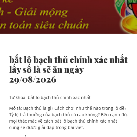
bắt lô bạch thủ chính xác nhất
lấy số là sẽ ăn ngày
29/08/2026
Từ khóa: bắt lô bạch thủ chính xác nhất
Mô tả: Bạch thủ là gì? Cách chơi như thế nào trong lô đề?
Tỷ lệ trả thưởng của bạch thủ có cao không? Bên cạnh đó,
mọi thắc mắc về cách bắt lô bạch thủ chính xác nhất
cũng sẽ được giải đáp trong bài viết.