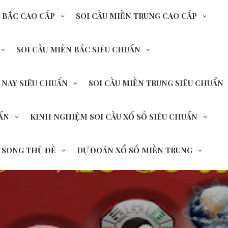
 BẮC CAO CẤP
SOI CẦU MIỀN TRUNG CAO CẤP
SOI CẦU MIỀN BẮC SIÊU CHUẨN
 NAY SIÊU CHUẨN
SOI CẦU MIỀN TRUNG SIÊU CHUẨN
ẨN
KINH NGHIỆM SOI CẦU XỔ SỐ SIÊU CHUẨN
SONG THỦ ĐỀ
DỰ ĐOÁN XỔ SỐ MIỀN TRUNG