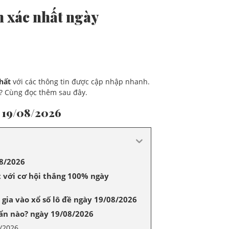
h xác nhất ngày
hất
với các thông tin được cập nhập nhanh.
n? Cùng đọc thêm sau đây.
y 19/08/2026
08/2026
t với cơ hội thắng 100% ngày
gia vào xổ số lô đề ngày 19/08/2026
uẩn nào? ngày 19/08/2026
8/2026