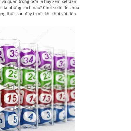
ết và quan trọng hơn là hãy xem xét đến
sẽ là những cách nào? Chốt số lô đề chưa
g thức sau đây trước khi chơi với tiền