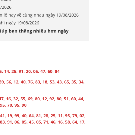
8/2026
n lô hay về cùng nhau ngày 19/08/2026
 nhì ngày 19/08/2026
giúp bạn thắng nhiều hơn ngày
5, 14, 25, 91, 20, 05, 47, 60, 84
89, 56, 12, 40, 76, 83, 18, 53, 43, 65, 35, 34,
47, 16, 32, 55, 69, 80, 12, 92, 80, 51, 60, 44,
 95, 70, 95, 90
41, 19, 99, 40, 64, 81, 28, 25, 11, 95, 79, 02,
 83, 91, 06, 05, 45, 05, 71, 46, 16, 58, 64, 17,