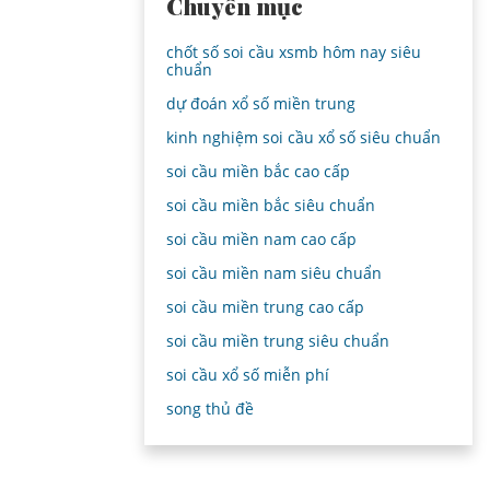
Chuyên mục
chốt số soi cầu xsmb hôm nay siêu
chuẩn
dự đoán xổ số miền trung
kinh nghiệm soi cầu xổ số siêu chuẩn
soi cầu miền bắc cao cấp
soi cầu miền bắc siêu chuẩn
soi cầu miền nam cao cấp
soi cầu miền nam siêu chuẩn
soi cầu miền trung cao cấp
soi cầu miền trung siêu chuẩn
soi cầu xổ số miễn phí
song thủ đề