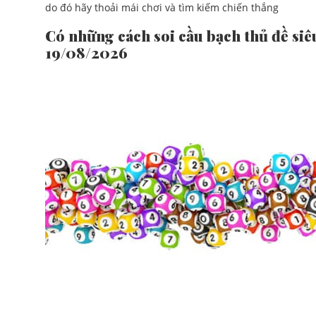
do đó hãy thoải mái chơi và tìm kiếm chiến thắng
Có những cách soi cầu bạch thủ đề si
19/08/2026