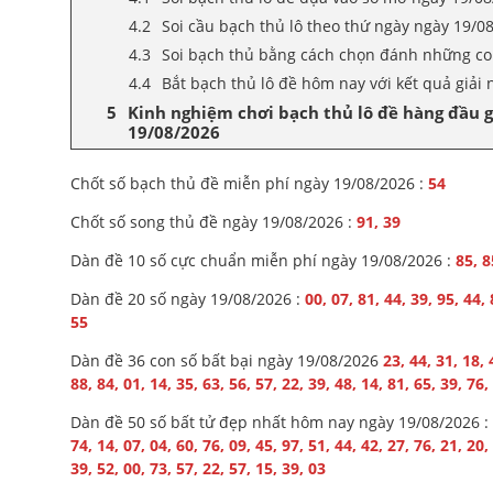
Soi cầu bạch thủ lô theo thứ ngày ngày 19/0
Soi bạch thủ bằng cách chọn đánh những co
Bắt bạch thủ lô đề hôm nay với kết quả giải
Kinh nghiệm chơi bạch thủ lô đề hàng đầu 
19/08/2026
Chốt số bạch thủ đề miễn phí ngày 19/08/2026 :
54
Chốt số song thủ đề ngày 19/08/2026 :
91, 39
Dàn đề 10 số cực chuẩn miễn phí ngày 19/08/2026 :
85, 8
Dàn đề 20 số ngày 19/08/2026 :
00, 07, 81, 44, 39, 95, 44, 
55
Dàn đề 36 con số bất bại ngày 19/08/2026
23, 44, 31, 18, 
88, 84, 01, 14, 35, 63, 56, 57, 22, 39, 48, 14, 81, 65, 39, 76,
Dàn đề 50 số bất tử đẹp nhất hôm nay ngày 19/08/2026 :
74, 14, 07, 04, 60, 76, 09, 45, 97, 51, 44, 42, 27, 76, 21, 20,
39, 52, 00, 73, 57, 22, 57, 15, 39, 03