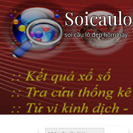
Soicaul
soi cầu lô đẹp hôm nay