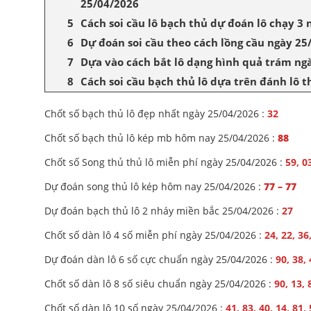
25/04/2026
Cách soi cầu lô bạch thủ dự đoán lô chạy 3
Dự đoán soi cầu theo cách lồng cầu ngày 25
Dựa vào cách bắt lô dạng hình quả trám ng
Cách soi cầu bạch thủ lô dựa trên đánh lô 
Chốt số bạch thủ lô đẹp nhất ngày 25/04/2026 :
32
Chốt số bạch thủ lô kép mb hôm nay 25/04/2026 :
88
Chốt số Song thủ thủ lô miễn phí ngày 25/04/2026 :
59, 0
Dự đoán song thủ lô kép hôm nay 25/04/2026 :
77 – 77
Dự đoán bạch thủ lô 2 nháy miền bắc 25/04/2026 :
27
Chốt số dàn lô 4 số miễn phí ngày 25/04/2026 :
24, 22, 36
Dự đoán dàn lô 6 số cực chuẩn ngày 25/04/2026 :
90, 38, 
Chốt số dàn lô 8 số siêu chuẩn ngày 25/04/2026 :
90, 13, 
Chốt số dàn lô 10 số ngày 25/04/2026 :
41, 83, 40, 14, 81, 