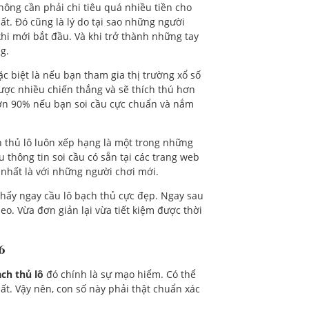
không cần phải chi tiêu quá nhiều tiền cho
ất. Đó cũng là lý do tại sao những người
hi mới bắt đầu. Và khi trở thành những tay
ng.
ặc biệt là nếu bạn tham gia thị trường xổ số
 được nhiều chiến thắng và sẽ thích thú hơn
hơn 90% nếu bạn soi cầu cực chuẩn và nắm
thủ lô luôn xếp hạng là một trong những
u thông tin soi cầu có sẵn tại các trang web
, nhất là với những người chơi mới.
thấy ngay cầu lô bạch thủ cực đẹp. Ngay sau
eo. Vừa đơn giản lại vừa tiết kiệm được thời
6
ạch thủ lô
đó chính là sự mạo hiểm. Có thể
hất. Vậy nên, con số này phải thật chuẩn xác