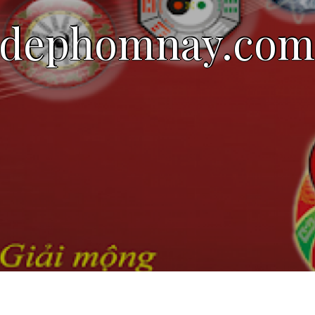
odephomnay.com