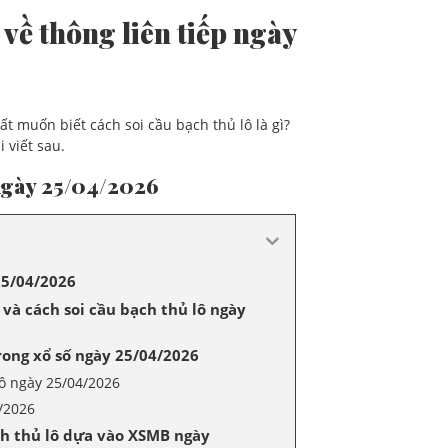
 về thông liên tiếp ngày
ất muốn biết cách soi cầu bạch thủ lô là gì?
 viết sau.
ngày 25/04/2026
25/04/2026
và cách soi cầu bạch thủ lô ngày
rong xổ số ngày 25/04/2026
lô ngày 25/04/2026
/2026
ch thủ lô dựa vào XSMB ngày