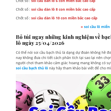
Chốt số :
soi cầu dàn lô 6 con miền bắc cao cấp
Chốt số :
soi cầu dàn lô 8 con miền bắc cao cấp
Chốt số :
soi cầu dàn lô 10 con miền bắc cao cấp
»
soi cầu lô miễn
Bỏ túi ngay những kinh nghiệm về bạch
lô ngày 25/04/2026
Có thể nói soi cầu bạch thủ là dạng dự đoán không hề đơ
nay không đưa chi tiết cách phân tích tại sao lại nên ch
người chơi tham khảo cảm giác hoang mang không có sự 
soi cầu bạch thủ lô
này hãy tham khảo bài viết để cho m