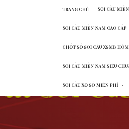
Skip
to
SOI CẦU MIỀN
TRANG CHỦ
content
SOI CẦU MIỀN NAM CAO CẤP
CHỐT SỐ SOI CẦU XSMB HÔM
SOI CẦU MIỀN NAM SIÊU CHU
SOI CẦU XỔ SỐ MIỄN PHÍ