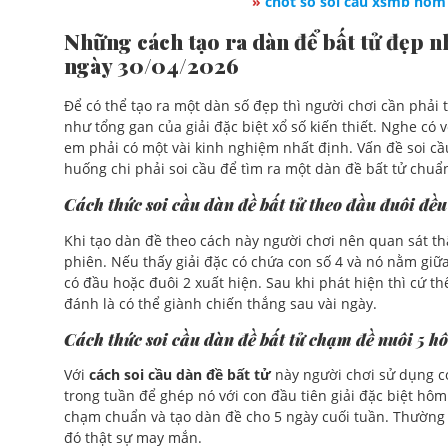
»
chốt số soi cầu xsmb hôm
Những cách tạo ra dàn để bất tử đẹp n
ngày 30/04/2026
Để có thể tạo ra một dàn số đẹp thì người chơi cần phải 
như tổng gan của giải đặc biệt xổ số kiến thiết. Nghe có 
em phải có một vài kinh nghiệm nhất định. Vấn đề soi cầu
huống chi phải soi cầu để tìm ra một dàn đề bất tử chuẩ
Cách thức soi cầu dàn đề bất tử theo đầu đuôi đều
Khi tạo dàn đề theo cách này người chơi nên quan sát thật
phiên. Nếu thấy giải đặc có chứa con số 4 và nó nằm giữa
có đầu hoặc đuôi 2 xuất hiện. Sau khi phát hiện thì cứ t
đánh là có thể giành chiến thắng sau vài ngày.
Cách thức soi cầu dàn đề bất tử chạm đề nuôi 5 h
Với
cách soi cầu dàn đề bất tử
này người chơi sử dụng co
trong tuần để ghép nó với con đầu tiên giải đặc biệt hôm
chạm chuẩn và tạo dàn đề cho 5 ngày cuối tuần. Thường l
đó thật sự may mắn.