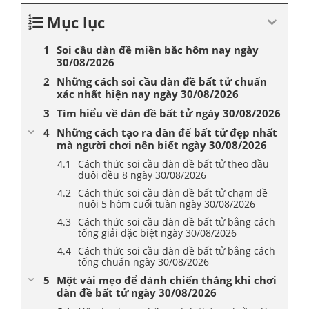
Mục lục
Soi cầu dàn đề miền bắc hôm nay ngày
30/08/2026
Những cách soi cầu dàn đề bất tử chuẩn
xác nhất hiện nay ngày 30/08/2026
Tìm hiểu về dàn đề bất tử ngày 30/08/2026
Những cách tạo ra dàn để bất tử đẹp nhất
mà người chơi nên biết ngày 30/08/2026
Cách thức soi cầu dàn đề bất tử theo đầu
đuôi đều 8 ngày 30/08/2026
Cách thức soi cầu dàn đề bất tử chạm đề
nuôi 5 hôm cuối tuần ngày 30/08/2026
Cách thức soi cầu dàn đề bất tử bằng cách
tổng giải đặc biệt ngày 30/08/2026
Cách thức soi cầu dàn đề bất tử bằng cách
tổng chuẩn ngày 30/08/2026
Một vài mẹo để dành chiến thắng khi chơi
dàn đề bất tử ngày 30/08/2026