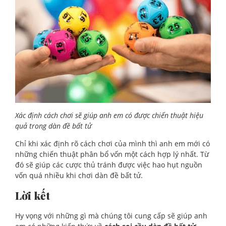
Xác định cách chơi sẽ giúp anh em có được chiến thuật hiệu
quả trong dàn đề bất tử
Chỉ khi xác định rõ cách chơi của mình thì anh em mới có
những chiến thuật phân bổ vốn một cách hợp lý nhất. Từ
đó sẽ giúp các cược thủ tránh được việc hao hụt nguồn
vốn quá nhiều khi chơi dàn đề bất tử.
Lời kết
Hy vọng với những gì mà chúng tôi cung cấp sẽ giúp anh