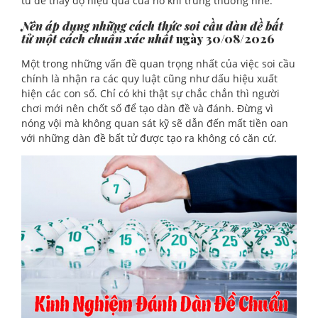
tử để thấy độ hiệu quả của nó khi trúng thưởng nhé.
Nên áp dụng những cách thức soi cầu dàn đề bất
tử một cách chuẩn xác nhất
ngày 30/08/2026
Một trong những vấn đề quan trọng nhất của việc soi cầu
chính là nhận ra các quy luật cũng như dấu hiệu xuất
hiện các con số. Chỉ có khi thật sự chắc chắn thì người
chơi mới nên chốt số để tạo dàn đề và đánh. Đừng vì
nóng vội mà không quan sát kỹ sẽ dẫn đến mất tiền oan
với những dàn đề bất tử được tạo ra không có căn cứ.