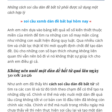
Những cách soi cầu dàn đề bất tử phải được sử dụng một
cách hợp lý
»
soi cầu xsmb dàn đề bất bại hôm nay
«
Anh em nên dựa vào bảng kết quả xổ số kiến thiết thuộc
miền của mình để tìm ra những con số may mắn cũng
như những con xuất hiện đúng quy luật. Qua nhiều cách
tìm và chắt lọc thật kĩ thì mới quyết định chốt để tạo dàn
đề. Dù cho những con số bạn thích nhưng không liên
quan thì vẫn nên bỏ đi vì nó không thật sự giúp ích cho
anh em điều gì cả.
Không nên nuôi một dàn đề bất tử quá lâu
ngày
30/08/2026
Như anh em đã thấy khi
cách soi cầu dàn đề bất tử
sẽ
tìm ra các con lô và từ đó tính theo chạm để có thể tạo ra
những dãy số. Chính vì thế mà việc nuôi một dàn đề quá
lâu cũng không tốt vì cơ bản con lô đầu tiên đã không còn
chính xác nữa. Chính vì thế mà nuôi trong nhiều ngày mà
chưa thấy về thì nên thực hiện soi cầu lại và tạo một dàn