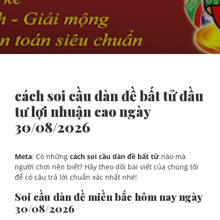
cách soi cầu dàn đề bất tử đầu
tư lợi nhuận cao ngày
30/08/2026
Meta
: Có những
cách soi cầu dàn đề bất tử
nào mà
người chơi nên biết? Hãy theo dõi bài viết của chúng tôi
để có câu trả lời chuẩn xác nhất nhé!
Soi cầu dàn đề miền bắc hôm nay ngày
30/08/2026