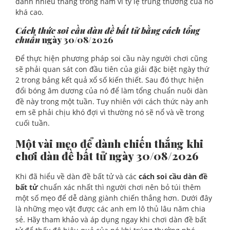
đánh nhiều tháng trong năm vì tỷ lệ trúng thưởng của nó
khá cao.
Cách thức soi cầu dàn đề bất tử bằng cách tổng
chuẩn
ngày 30/08/2026
Để thực hiện phương pháp soi cầu này người chơi cũng
sẽ phải quan sát con đầu tiên của giải đặc biệt ngày thứ
2 trong bảng kết quả xổ số kiến thiết. Sau đó thực hiện
đổi bóng âm dương của nó để làm tổng chuẩn nuôi dàn
đề này trong một tuần. Tuy nhiên với cách thức này anh
em sẽ phải chịu khó đợi vì thường nó sẽ nổ và về trong
cuối tuần.
Một vài mẹo để dành chiến thắng khi
chơi dàn đề bất tử ngày 30/08/2026
Khi đã hiểu về dàn đề bất tử và các
cách soi cầu dàn đề
bất tử
chuẩn xác nhất thì người chơi nên bỏ túi thêm
một số mẹo để dễ dàng giành chiến thắng hơn. Dưới đây
là những mẹo vặt được các anh em lô thủ lâu năm chia
sẻ. Hãy tham khảo và áp dụng ngay khi chơi dàn đề bất