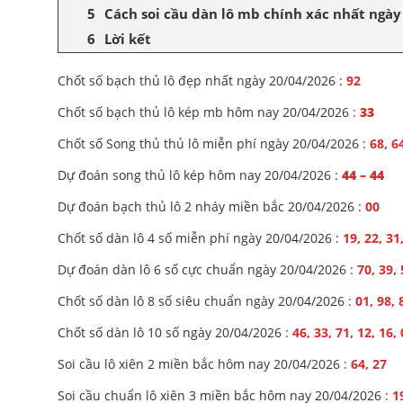
Cách soi cầu dàn lô mb chính xác nhất ngày
Lời kết
Chốt số bạch thủ lô đẹp nhất ngày 20/04/2026 :
92
Chốt số bạch thủ lô kép mb hôm nay 20/04/2026 :
33
Chốt số Song thủ thủ lô miễn phí ngày 20/04/2026 :
68, 6
Dự đoán song thủ lô kép hôm nay 20/04/2026 :
44 – 44
Dự đoán bạch thủ lô 2 nháy miền bắc 20/04/2026 :
00
Chốt số dàn lô 4 số miễn phí ngày 20/04/2026 :
19, 22, 31
Dự đoán dàn lô 6 số cực chuẩn ngày 20/04/2026 :
70, 39, 
Chốt số dàn lô 8 số siêu chuẩn ngày 20/04/2026 :
01, 98, 
Chốt số dàn lô 10 số ngày 20/04/2026 :
46, 33, 71, 12, 16, 
Soi cầu lô xiên 2 miền bắc hôm nay 20/04/2026 :
64, 27
Soi cầu chuẩn lô xiên 3 miền bắc hôm nay 20/04/2026 :
1