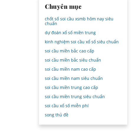
Chuyên mục
chốt số soi cầu xsmb hôm nay siêu
chuẩn
dự đoán xổ số miền trung
kinh nghiệm soi cầu xổ số siêu chuẩn
soi cầu miền bắc cao cấp
soi cầu miền bắc siêu chuẩn
soi cầu miền nam cao cấp
soi cầu miền nam siêu chuẩn
soi cầu miền trung cao cấp
soi cầu miền trung siêu chuẩn
soi cầu xổ số miễn phí
song thủ đề