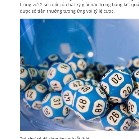
trùng với 2 số cuối của bất kỳ giải nào trong bảng kết q
được số tiền thưởng tương ứng với tỷ lệ cược.
Trò chơi số đề chưa bao giờ lỗi thời