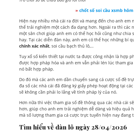
»
chốt số soi cầu xsmb hôm
Hiện nay nhiều nhà cái ra đời và mang đến cho anh em n
thể trải nghiệm một cách đa dạng hơn. Ngoài ra thì các n
một sân chơi giúp anh em có thể học hỏi cũng như chia 
hay. Tại các diễn đàn này, anh em có thể học những bí qu
chính xác nhất
, soi cầu bạch thủ lô,…
Tuy xổ số kiến thiết tại nước ta được công nhận là hợp 
được hợp pháp hóa và anh em vẫn phải lén lúc tham gia 
nó bất hợp pháp.
Do đó mà các anh em dần chuyển sang cá cược số đề trực
đa số các nhà cái đã đăng ký giấy phép hoạt động tại cá
sẽ không cần phải lo lắng về tính pháp lý của nó.
Hơn nữa thì việc tham gia số đề thông qua các nhà cái 
hơn, giúp cho anh em trải nghiệm dễ dàng và hiệu quả hơ
mà số lượng tham gia cá cược trực tuyến hiện nay đang 
Tìm hiểu về dàn lô ngày 28/04/2026