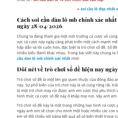
»
soi cầu lô đẹp nhất 
Cách soi cầu dàn lô mb chính xác nhấ
ngày 28/04/2026
Chúng ta đang tham gia một môi trường cá cược vô cùng h
vực cá cược này ngày càng phát triển một cách mạnh mẽ
hấp dẫn và lôi cuốn hơn, đặc biệt là trò chơi số đề. Số đ
nhiều kiểu đánh khác nhau. Trong bài viết này chúng ta
cầu dàn lô mb chính xác nhất
nhé!
Đôi nét về trò chơi số đề hiện nay ng
Trò chơi số đề là một tên gọi quen thuộc của đông đảo a
nay. Sự phổ biến của trò chơi này là vô cùng rộng rãi, tr
là một trò chơi may rủi được anh em cược thủ yêu thích 
hình thức cá cược số đề này ở khắp mọi nơi. Vậy anh em đ
Trò chơi số đề này là một trong những loại hình cá cược 
ngày anh em sẽ chọn cho mình một hoặc nhiều các con s
em sẽ đối chiếu với bảng kết quả xổ số kiến thiết trong