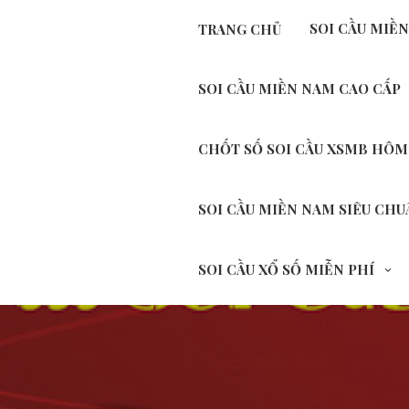
Skip
to
SOI CẦU MIỀN
TRANG CHỦ
content
SOI CẦU MIỀN NAM CAO CẤP
CHỐT SỐ SOI CẦU XSMB HÔM
SOI CẦU MIỀN NAM SIÊU CHU
SOI CẦU XỔ SỐ MIỄN PHÍ