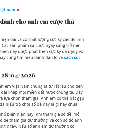
việt nam
«
t dành cho anh em cược thủ
iện đại và có chất lượng cực kỳ cao do lĩnh
. Các sản phẩm cá cược ngày càng trở nên
ề hiện nay được phát triển cực kỳ đa dạng với
 hãy cùng tìm hiểu đánh dàn lô và
cách soi
ày 28/04/2026
nh em Việt Nam chúng ta từ rất lâu cho đến
ải dài khắp mọi miền đất nước chúng ta. Đây
và lựa chọn tham gia. Anh em có thể bắt gặp
ã hiểu trò chơi số đề này là gì hay chưa?
phổ biến hiện nay. Khi tham gia số đề, mỗi
ố để tham gia dự thưởng, và con số đó anh
 cùng ngày. Nếu số anh em dự thưởng có