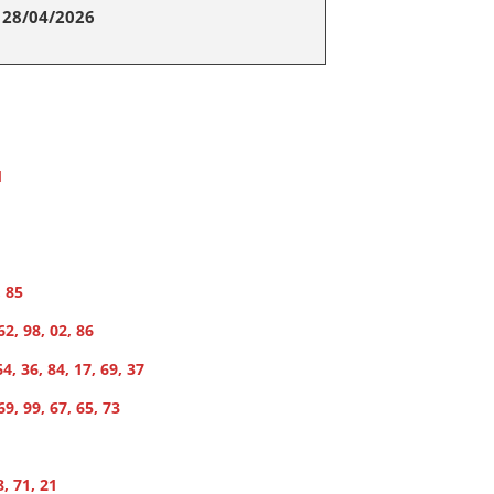
 28/04/2026
1
, 85
62, 98, 02, 86
64, 36, 84, 17, 69, 37
69, 99, 67, 65, 73
8, 71, 21