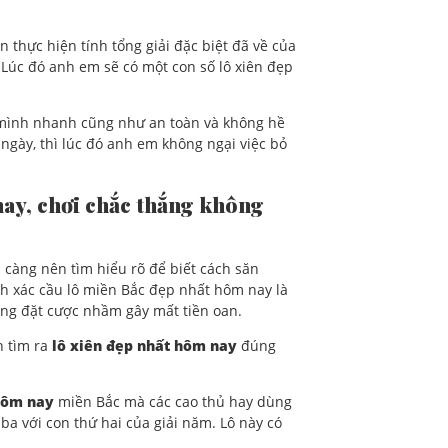
 thực hiện tính tổng giải đặc biệt đã về của
Lúc đó anh em sẽ có một con số lô xiên đẹp
o mình nhanh cũng như an toàn và không hề
gày, thì lúc đó anh em không ngại việc bỏ
nay, chơi chắc thắng không
càng nên tìm hiểu rõ để biết cách săn
nh xác cầu lô miền Bắc đẹp nhất hôm nay là
ợng đặt cược nhầm gây mất tiền oan.
n tìm ra
lô xiên đẹp nhất hôm nay
đúng
 hôm nay
miền Bắc mà các cao thủ hay dùng
ba với con thứ hai của giải năm. Lô này có