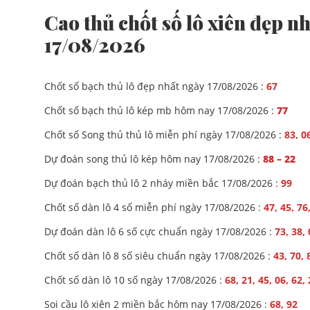
Cao thủ chốt số lô xiên đẹp 
17/08/2026
Chốt số bạch thủ lô đẹp nhất ngày 17/08/2026 :
67
Chốt số bạch thủ lô kép mb hôm nay 17/08/2026 :
77
Chốt số Song thủ thủ lô miễn phí ngày 17/08/2026 :
83, 0
Dự đoán song thủ lô kép hôm nay 17/08/2026 :
88 – 22
Dự đoán bạch thủ lô 2 nháy miền bắc 17/08/2026 :
99
Chốt số dàn lô 4 số miễn phí ngày 17/08/2026 :
47, 45, 76
Dự đoán dàn lô 6 số cực chuẩn ngày 17/08/2026 :
73, 38, 
Chốt số dàn lô 8 số siêu chuẩn ngày 17/08/2026 :
43, 70, 
Chốt số dàn lô 10 số ngày 17/08/2026 :
68, 21, 45, 06, 62, 
Soi cầu lô xiên 2 miền bắc hôm nay 17/08/2026 :
68, 92