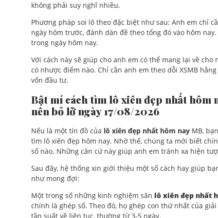
không phải suy nghĩ nhiều.
Phương pháp soi lô theo đặc biệt như sau: Anh em chỉ cần
ngày hôm trước, đánh dàn đề theo tổng đó vào hôm nay. 
trong ngày hôm nay.
Với cách này sẽ giúp cho anh em có thể mang lại về ch
có nhược điểm nào. Chỉ cần anh em theo dỗi XSMB hằng n
vốn đầu tư.
Bật mí cách tìm lô xiên đẹp nhất hôm 
nên bỏ lỡ ngày 17/08/2026
Nếu là một tín đồ của
lô xiên đẹp nhất hôm nay
MB, bạn 
tìm lô xiên đẹp hôm nay. Nhờ thế, chúng ta mới biết chí
số nào. Những căn cứ này giúp anh em tránh xa hiện tư
Sau đây, hệ thống xin giới thiệu một số cách hay giúp bạ
như mong đợi:
Một trong số những kinh nghiệm săn
lô xiên đẹp nhất
chính là ghép số. Theo đó, họ ghép con thứ nhất của giải 
tần suất về liên tục, thường từ 3-5 ngày.