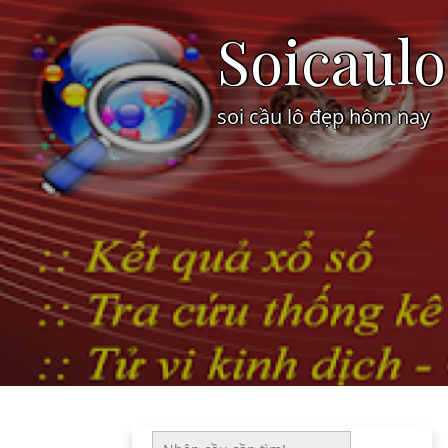
Soicaul
soi cầu lô đẹp hôm nay