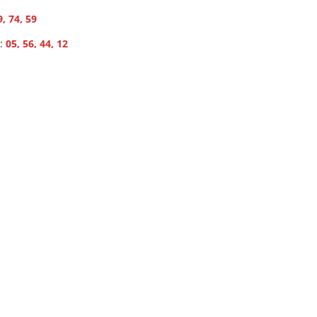
9, 74, 59
 :
05, 56, 44, 12