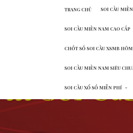
Skip
to
SOI CẦU MIỀN
TRANG CHỦ
content
SOI CẦU MIỀN NAM CAO CẤP
CHỐT SỐ SOI CẦU XSMB HÔM
SOI CẦU MIỀN NAM SIÊU CHU
SOI CẦU XỔ SỐ MIỄN PHÍ