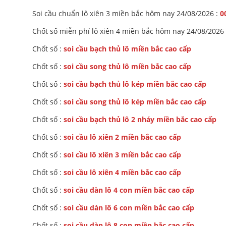
Soi cầu chuẩn lô xiên 3 miền bắc hôm nay 24/08/2026 :
0
Chốt số miễn phí lô xiên 4 miền bắc hôm nay 24/08/2026
Chốt số :
soi cầu bạch thủ lô miền bắc cao cấp
Chốt số :
soi cầu song thủ lô miền bắc cao cấp
Chốt số :
soi cầu bạch thủ lô kép miền bắc cao cấp
Chốt số :
soi cầu song thủ lô kép miền bắc cao cấp
Chốt số :
soi cầu bạch thủ lô 2 nháy miền bắc cao cấp
Chốt số :
soi cầu lô xiên 2 miền bắc cao cấp
Chốt số :
soi cầu lô xiên 3 miền bắc cao cấp
Chốt số :
soi cầu lô xiên 4 miền bắc cao cấp
Chốt số :
soi cầu dàn lô 4 con miền bắc cao cấp
Chốt số :
soi cầu dàn lô 6 con miền bắc cao cấp
Chốt số :
soi cầu dàn lô 8 con miền bắc cao cấp