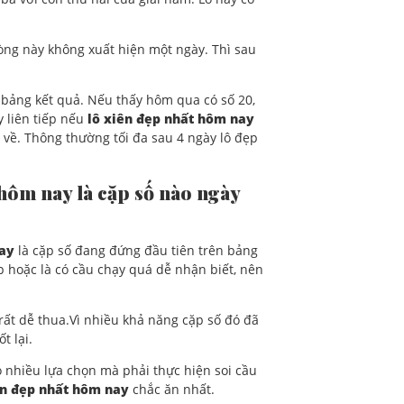
òng này không xuất hiện một ngày. Thì sau
o bảng kết quả. Nếu thấy hôm qua có số 20,
y liên tiếp nếu
lô xiên đẹp nhất hôm nay
ẽ về. Thông thường tối đa sau 4 ngày lô đẹp
 hôm nay là cặp số nào ngày
nay
là cặp số đang đứng đầu tiên trên bảng
đẹp hoặc là có cầu chạy quá dễ nhận biết, nên
rất dễ thua.Vì nhiều khả năng cặp số đó đã
t lại.
 nhiều lựa chọn mà phải thực hiện soi cầu
ên đẹp nhất hôm nay
chắc ăn nhất.