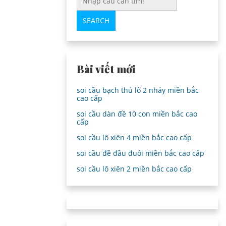
SEARCH
Bài viết mới
soi cầu bạch thủ lô 2 nháy miền bắc
cao cấp
soi cầu dàn đề 10 con miền bắc cao
cấp
soi cầu lô xiên 4 miền bắc cao cấp
soi cầu đề đầu đuôi miền bắc cao cấp
soi cầu lô xiên 2 miền bắc cao cấp