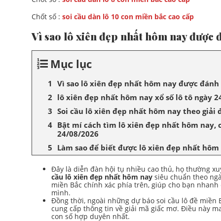
Chốt số :
soi cầu dàn lô 10 con miền bắc cao cấp
Vì sao lô xiên đẹp nhất hôm nay được
Mục lục
Vì sao lô xiên đẹp nhất hôm nay được đánh 
lô xiên đẹp nhất hôm nay xổ số lô tô ngày 
Soi cầu lô xiên đẹp nhất hôm nay theo giải 
Bật mí cách tìm lô xiên đẹp nhất hôm nay, 
24/08/2026
Làm sao để biết được lô xiên đẹp nhất hôm 
Đây là diễn đàn hội tụ nhiều cao thủ, họ thường x
cầu lô xiên đẹp nhất hôm nay
siêu chuẩn theo ngày
miền Bắc chính xác phía trên, giúp cho bạn nhan
mình.
Đồng thời, ngoài những dự báo soi cầu lô đề miền
cung cấp thông tin về giải mã giấc mơ. Điều này ma
con số hợp duyên nhất.