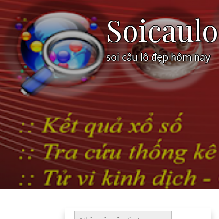
Soicaul
soi cầu lô đẹp hôm nay