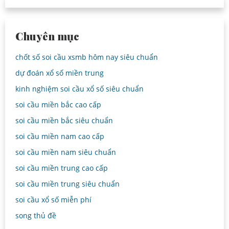
Chuyên mục
chốt số soi cầu xsmb hôm nay siêu chuẩn
dự đoán xổ số miền trung
kinh nghiệm soi cầu xổ số siêu chuẩn
soi cầu miền bắc cao cấp
soi cầu miền bắc siêu chuẩn
soi cầu miền nam cao cấp
soi cầu miền nam siêu chuẩn
soi cầu miền trung cao cấp
soi cầu miền trung siêu chuẩn
soi cầu xổ số miễn phí
song thủ đề