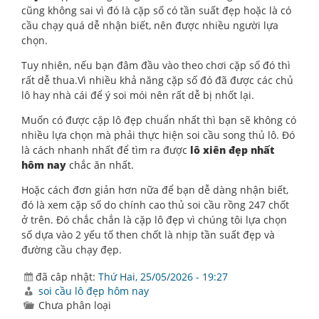
cũng không sai vì đó là cặp số có tần suất đẹp hoặc là có
cầu chạy quá dễ nhận biết, nên được nhiều người lựa
chọn.
Tuy nhiên, nếu bạn đâm đầu vào theo chơi cặp số đó thì
rất dễ thua.Vì nhiều khả năng cặp số đó đã được các chủ
lô hay nhà cái để ý soi mói nên rất dễ bị nhốt lại.
Muốn có được cặp lô đẹp chuẩn nhất thì bạn sẽ không có
nhiều lựa chọn mà phải thực hiện soi cầu song thủ lô. Đó
là cách nhanh nhất để tìm ra được
lô xiên đẹp nhất
hôm nay
chắc ăn nhất.
Hoặc cách đơn giản hơn nữa để bạn dễ dàng nhận biết,
đó là xem cặp số do chính cao thủ soi cầu rồng 247 chốt
ở trên. Đó chắc chắn là cặp lô đẹp vì chúng tôi lựa chọn
số dựa vào 2 yếu tố then chốt là nhịp tần suất đẹp và
đường cầu chạy đẹp.
đã câp nhật:
Thứ Hai, 25/05/2026 - 19:27
soi cầu lô đẹp hôm nay
Chưa phân loại