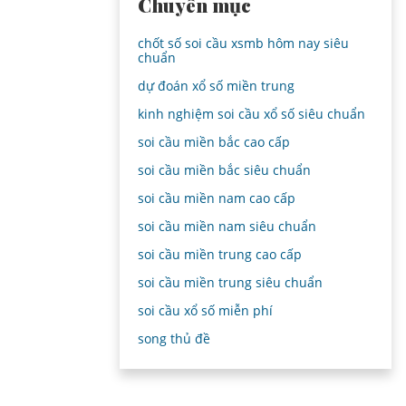
Chuyên mục
chốt số soi cầu xsmb hôm nay siêu
chuẩn
dự đoán xổ số miền trung
kinh nghiệm soi cầu xổ số siêu chuẩn
soi cầu miền bắc cao cấp
soi cầu miền bắc siêu chuẩn
soi cầu miền nam cao cấp
soi cầu miền nam siêu chuẩn
soi cầu miền trung cao cấp
soi cầu miền trung siêu chuẩn
soi cầu xổ số miễn phí
song thủ đề