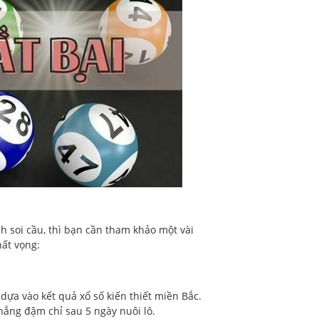
nh soi cầu, thì bạn cần tham khảo một vài
ất vọng:
dựa vào kết quả xổ số kiến thiết miền Bắc.
hắng đậm chỉ sau 5 ngày nuôi lô.