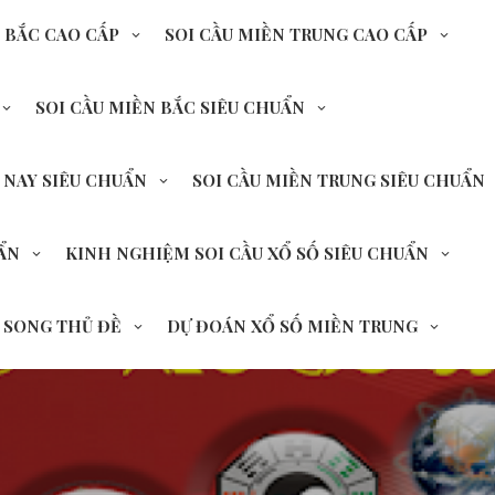
 BẮC CAO CẤP
SOI CẦU MIỀN TRUNG CAO CẤP
SOI CẦU MIỀN BẮC SIÊU CHUẨN
 NAY SIÊU CHUẨN
SOI CẦU MIỀN TRUNG SIÊU CHUẨN
ẨN
KINH NGHIỆM SOI CẦU XỔ SỐ SIÊU CHUẨN
SONG THỦ ĐỀ
DỰ ĐOÁN XỔ SỐ MIỀN TRUNG