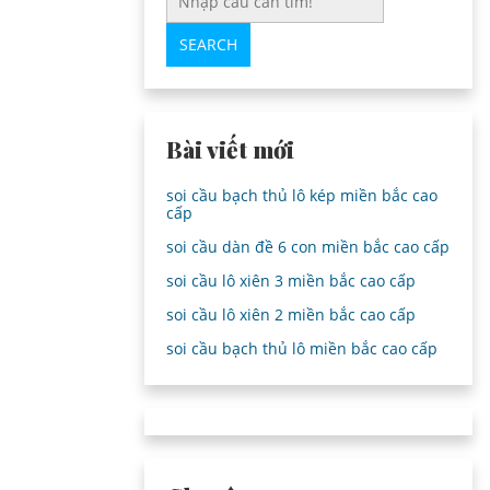
SEARCH
Bài viết mới
soi cầu bạch thủ lô kép miền bắc cao
cấp
soi cầu dàn đề 6 con miền bắc cao cấp
soi cầu lô xiên 3 miền bắc cao cấp
soi cầu lô xiên 2 miền bắc cao cấp
soi cầu bạch thủ lô miền bắc cao cấp