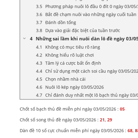
Phương pháp nuôi lô đầu 0 đít 0 ngày 03/05
Bắt đề chạm nuôi vào những ngày cuối tuần
Đánh dồn tổng
Dựa vào giải đặc biệt của tuần trước
Những sai lầm khi nuôi dàn lô đề ngày 03/0
Không có mục tiêu rõ ràng
Không hiểu rõ luật chơi
Tâm lý cá cược bất ổn định
Chỉ sử dụng một cách soi cầu ngày 03/05/20
Chọn nhầm nhà cái
Nuôi lô kép ngày 03/05/2026
Chỉ đánh duy nhất một lô bạch thủ ngày 03/
Chốt số bạch thủ đề miễn phí ngày 03/05/2026 :
05
Chốt số song thủ đề ngày 03/05/2026 :
21, 29
Dàn đề 10 số cực chuẩn miễn phí ngày 03/05/2026 :
68, 8