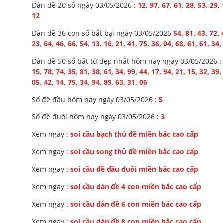
Dàn đề 20 số ngày 03/05/2026 :
12, 97, 67, 61, 28, 53, 29, 
12
Dàn đề 36 con số bất bại ngày 03/05/2026
54, 81, 43, 72, 
23, 64, 46, 66, 54, 13, 16, 21, 41, 75, 36, 04, 68, 61, 61, 34,
Dàn đề 50 số bất tử đẹp nhất hôm nay ngày 03/05/2026 :
15, 78, 74, 35, 81, 38, 61, 34, 99, 44, 17, 94, 21, 15, 32, 39,
05, 42, 14, 75, 34, 94, 89, 63, 31, 06
Số đề đầu hôm nay ngày 03/05/2026 :
5
Số đề đuôi hôm nay ngày 03/05/2026 :
3
Xem ngay :
soi cầu bạch thủ đề miền bắc cao cấp
Xem ngay :
soi cầu song thủ đề miền bắc cao cấp
Xem ngay :
soi cầu đề đầu đuôi miền bắc cao cấp
Xem ngay :
soi cầu dàn đề 4 con miền bắc cao cấp
Xem ngay :
soi cầu dàn đề 6 con miền bắc cao cấp
Xem ngay :
soi cầu dàn đề 8 con miền bắc cao cấp