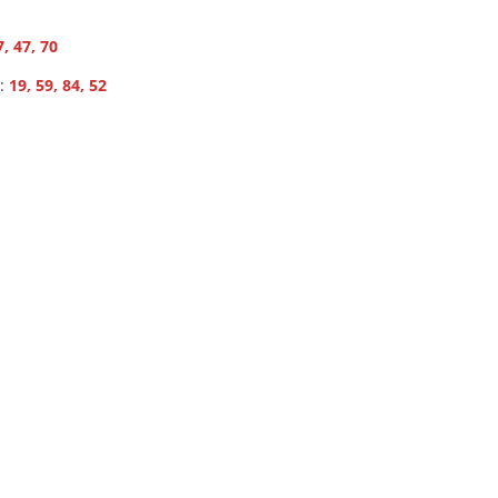
7, 47, 70
 :
19, 59, 84, 52