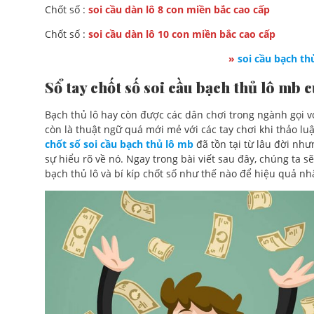
Chốt số :
soi cầu dàn lô 8 con miền bắc cao cấp
Chốt số :
soi cầu dàn lô 10 con miền bắc cao cấp
»
soi cầu bạch th
Sổ tay chốt số soi cầu bạch thủ lô mb
Bạch thủ lô hay còn được các dân chơi trong ngành gọi vớ
còn là thuật ngữ quá mới mẻ với các tay chơi khi thảo l
chốt số soi cầu bạch thủ lô mb
đã tồn tại từ lâu đời nh
sự hiểu rõ về nó. Ngay trong bài viết sau đây, chúng ta
bạch thủ lô và bí kíp chốt số như thế nào để hiệu quả nh