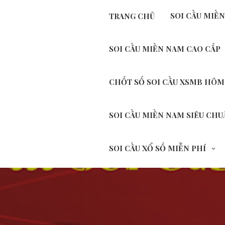
Skip
to
SOI CẦU MIỀN
TRANG CHỦ
content
SOI CẦU MIỀN NAM CAO CẤP
CHỐT SỐ SOI CẦU XSMB HÔM
SOI CẦU MIỀN NAM SIÊU CHU
SOI CẦU XỔ SỐ MIỄN PHÍ