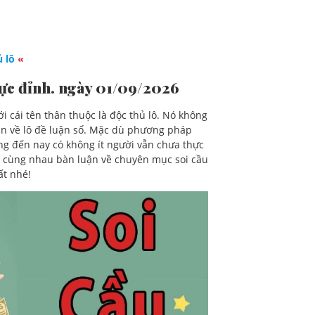
ủ lô
«
 cực đỉnh. ngày 01/09/2026
i cái tên thân thuộc là độc thủ lô. Nó không
uận về lô đề luận số. Mặc dù phương pháp
ưng đến nay có không ít người vẫn chưa thực
 sẽ cùng nhau bàn luận về chuyên mục soi cầu
ất nhé!