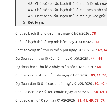
Chốt số soi cầu bạch thủ lô mb từ lô rơi. ng
Chốt số soi cầu bạch thủ lô mb theo hình ch
Chốt số soi cầu bạch thủ lô mb dựa vào giấc
Kết luận.
Chốt số bạch thủ lô đẹp nhất ngày 01/09/2026 :
78
Chốt số bạch thủ lô kép mb hôm nay 01/09/2026 :
33
Chốt số Song thủ thủ lô miễn phí ngày 01/09/2026 :
62, 6
Dự đoán song thủ lô kép hôm nay 01/09/2026 :
44 – 11
Dự đoán bạch thủ lô 2 nháy miền bắc 01/09/2026 :
64
Chốt số dàn lô 4 số miễn phí ngày 01/09/2026 :
89, 11, 38
Dự đoán dàn lô 6 số cực chuẩn ngày 01/09/2026 :
92, 40, 
Chốt số dàn lô 8 số siêu chuẩn ngày 01/09/2026 :
90, 69, 
Chốt số dàn lô 10 số ngày 01/09/2026 :
81, 41, 49, 78, 07, 