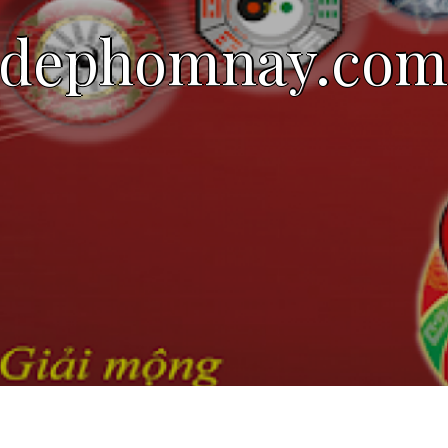
odephomnay.com