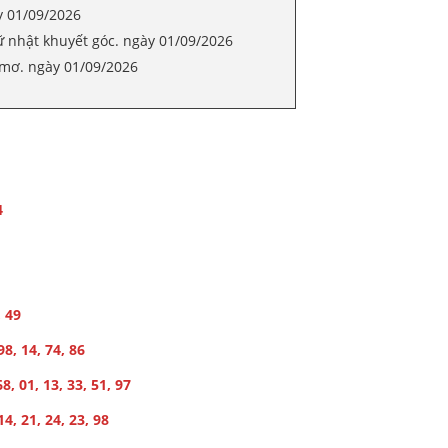
ày 01/09/2026
ữ nhật khuyết góc. ngày 01/09/2026
 mơ. ngày 01/09/2026
4
, 49
98, 14, 74, 86
68, 01, 13, 33, 51, 97
14, 21, 24, 23, 98