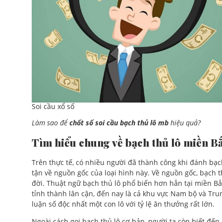
Soi cầu xổ số
Làm sao để
chốt số soi cầu bạch thủ lô mb
hiệu quả?
Tìm hiểu chung về bạch thủ lô miền B
Trên thực tế, có nhiều người đã thành công khi đánh bạc
tận về nguồn gốc của loại hình này. Về nguồn gốc, bạch t
đời. Thuật ngữ bạch thủ lô phổ biến hơn hẳn tại miền B
tỉnh thành lân cận, đến nay là cả khu vực Nam bộ và T
luận số độc nhất một con lô với tỷ lệ ăn thưởng rất lớn.
Ngoài cách gọi bạch thủ lô cơ bản, người ta còn biết đến k