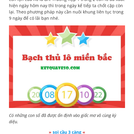
hiện ngày hôm nay thì trong ngày kế tiếp ta chốt cặp còn
lại. Theo phương pháp này cần nuôi khung liên tục trong
9 ngày để có lãi bạn nhé.
Có những con số đã được ấn định vào giấc mơ vô cùng kỳ
diệu.
»
soi cầu 3 càng
«