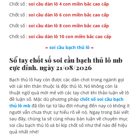
Chốt số :
soi cầu dàn lô 4 con miền bắc cao cấp
Chốt số :
soi cầu dàn lô 6 con miền bắc cao cấp
Chốt số :
soi cầu dàn lô 8 con miền bắc cao cấp
Chốt số :
soi cầu dàn lô 10 con miền bắc cao cấp
»
soi cầu bạch thủ lô
«
Sổ tay chốt số soi cầu bạch thủ lô mb
cực đỉnh. ngày 21/08/2026
Bạch thủ lô hay còn được các dân chơi trong ngành gọi
với cái tên thân thuộc là độc thủ lô. Nó không còn là
thuật ngữ quá mới mẻ với các tay chơi khi thảo luận về lô
đề luận số. Mặc dù phương pháp
chốt số soi cầu bạch
thủ lô mb
đã tồn tại từ lâu đời nhưng đến nay có không ít
người vẫn chưa thực sự hiểu rõ về nó. Ngay trong bài viết
sau đây, chúng ta sẽ cùng nhau bàn luận về chuyên mục
soi cầu bạch thủ lô và bí kíp chốt số như thế nào để hiệu
quả nhất nhé!