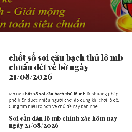
chốt số soi cầu bạch thủ lô mb
chuẩn đét về bờ ngày
21/08/2026
Mô tả:
Chốt số soi cầu bạch thủ lô mb
là phương pháp
phổ biến được nhiều người chơi áp dụng khi chơi lô đề.
Cùng tìm hiểu rõ hơn về chủ đề này bạn nhé!
Soi cầu dàn lô mb chính xác hôm nay
ngày 21/08/2026