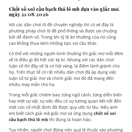
Chốt số soi cầu bạch thủ lô mb dựa vào giấc mơ.
ngày 21/08/2026
Với các dân chơi lô đề chuyên nghiệp thì có vẻ đây là
phương pháp chơi lô đề phổ thông và được ưa chuộng
bởi dễ đánh số. Trong khi tỷ lệ ăn thưởng của nó cũng
cao không thua kém những tips soi cầu khác.
Có thể với những người bình thường thì giấc mơ mỗi đêm
về là điều gì đó hết sức kỳ bí. Nhưng với các dân chơi
luận số thì đây sẽ là cơ hội vàng, là điềm lành giành cho
họ. Trên thực tế có rất nhiều dân chơi đã áp dụng việc
luận số từ giấc mơ và chính giấc mơ đó đã mang đến
nhiều may mắn cho họ.
Trong mỗi giấc chiêm bao, từng ngữ cảnh, từng diễn biến
hay một sự vật, sự việc đều có sự tương quan kết nối đến
một con số nhất định đã được quy ước từ lâu. Nếu anh
em biết cách giải mã giấc mơ và ứng dụng
chốt số soi
cầu bạch thủ lô mb
thì đúng là hoàn hảo.
Tuy nhiên, người chơi đừng nên quá lệ thuộc vào phương