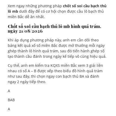
Xem ngay những phương pháp
chốt số soi cầu bạch thủ
lô mb
dưới đây để có cơ hội chọn được cầu lô bạch thủ
miền Bắc dễ ăn nhất.
Chốt số soi cầu bạch thủ lô mb hình quả trám.
ngày 21/08/2026
Khi áp dụng phương pháp này, anh em cần dõi theo
bảng kết quả xổ số miền Bắc được mở thưởng mỗi ngày
ghép thành lô hình quả trám, sau đó tiến hành ghép số
tạo thành cầu đánh trong ngày kế tiếp vô cùng hiệu quả.
Cụ thể, anh em kiểm tra KQXS miền Bắc xem 3 giải liền
nhau có số A – B được xếp theo biểu đồ hình quả trám
như sau đây, thì chọn ngay con bạch thủ BA và đánh
ngay 2 ngày tiếp theo.
A
BAB
A