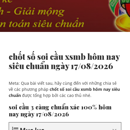
chốt số soi cầu xsmb hôm nay
siêu chuẩn ngày 17/08/2026
Meta: Qua bài viết sau, hãy cùng đến với những chia sẻ
về các phương pháp
chốt số soi cầu xsmb hôm nay siêu
chuẩn
được tổng hợp bởi các cao thủ nhé.
soi cầu 3 càng chuẩn xác 100% hôm
nay ngày 17/08/2026