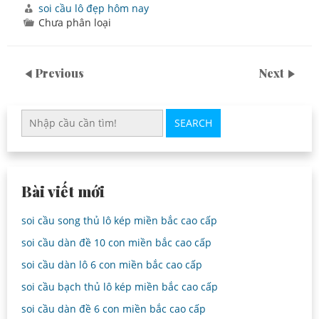
soi cầu lô đẹp hôm nay
Chưa phân loại
Previous
Next
SEARCH
Bài viết mới
soi cầu song thủ lô kép miền bắc cao cấp
soi cầu dàn đề 10 con miền bắc cao cấp
soi cầu dàn lô 6 con miền bắc cao cấp
soi cầu bạch thủ lô kép miền bắc cao cấp
soi cầu dàn đề 6 con miền bắc cao cấp