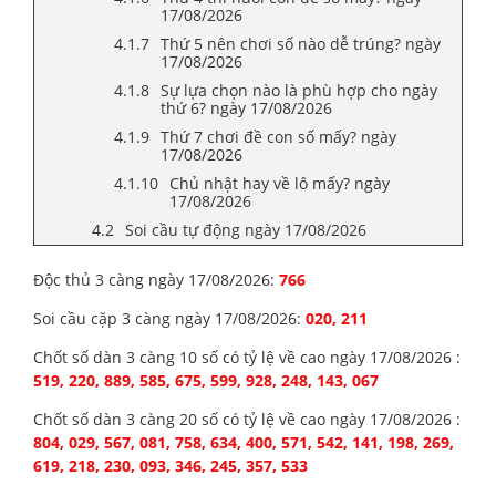
17/08/2026
Thứ 5 nên chơi số nào dễ trúng? ngày
17/08/2026
Sự lựa chọn nào là phù hợp cho ngày
thứ 6? ngày 17/08/2026
Thứ 7 chơi đề con số mấy? ngày
17/08/2026
Chủ nhật hay về lô mấy? ngày
17/08/2026
Soi cầu tự động ngày 17/08/2026
Độc thủ 3 càng ngày 17/08/2026:
766
Soi cầu cặp 3 càng ngày 17/08/2026:
020, 211
Chốt số dàn 3 càng 10 số có tỷ lệ về cao ngày 17/08/2026 :
519, 220, 889, 585, 675, 599, 928, 248, 143, 067
Chốt số dàn 3 càng 20 số có tỷ lệ về cao ngày 17/08/2026 :
804, 029, 567, 081, 758, 634, 400, 571, 542, 141, 198, 269,
619, 218, 230, 093, 346, 245, 357, 533