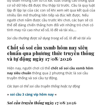
dự đoán những con số có xác suất thắng cao thông qua
cơ sở dữ liệu đã được thu thập từ trước. Cầu là quy luật
lặp đi lặp lại của các con số khi xem xét qua kết quả của
nhiều lần mở thưởng liên tiếp và đúc kết được. Nếu
người chơi nắm được cầu trước khi chơi, các bạn sẽ có
thể dễ dàng chiến thắng hơn đối với những trò chơi có
tính may rủi cao như xổ số, lô đề và tài xỉu,…
Soi cầu thường được sử dụng trong xổ số, lô đề và tài xỉu
Chốt số soi cầu xsmb hôm nay siêu
chuẩn qua phương thức truyền thống
và tự động ngày 17/08/2026
Hiện nay, người chơi có thể
chốt số soi cầu xsmb hôm
nay siêu chuẩn
thông qua 2 phương thức là soi cầu
truyền thống và soi cầu tự động.
Các bạn có thể soi cầu truyền thống hoặc tự động
»
soi cầu 3 càng vip hôm nay
«
Soi cầu truyền thống
ngày 17/08/2026