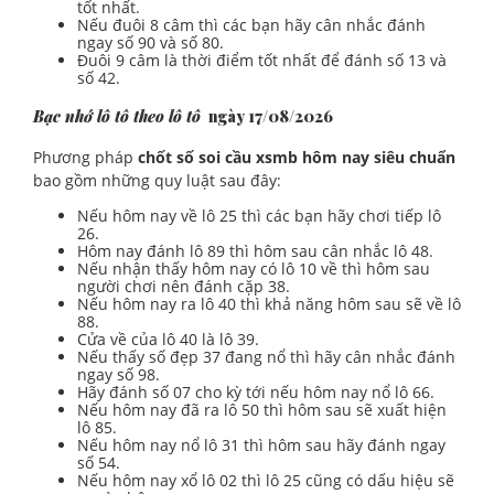
tốt nhất.
Nếu đuôi 8 câm thì các bạn hãy cân nhắc đánh
ngay số 90 và số 80.
Đuôi 9 câm là thời điểm tốt nhất để đánh số 13 và
số 42.
Bạc nhớ lô tô theo lô tô
ngày 17/08/2026
Phương pháp
chốt số soi cầu xsmb hôm nay siêu chuẩn
bao gồm những quy luật sau đây:
Nếu hôm nay về lô 25 thì các bạn hãy chơi tiếp lô
26.
Hôm nay đánh lô 89 thì hôm sau cân nhắc lô 48.
Nếu nhận thấy hôm nay có lô 10 về thì hôm sau
người chơi nên đánh cặp 38.
Nếu hôm nay ra lô 40 thì khả năng hôm sau sẽ về lô
88.
Cửa về của lô 40 là lô 39.
Nếu thấy số đẹp 37 đang nổ thì hãy cân nhắc đánh
ngay số 98.
Hãy đánh số 07 cho kỳ tới nếu hôm nay nổ lô 66.
Nếu hôm nay đã ra lô 50 thì hôm sau sẽ xuất hiện
lô 85.
Nếu hôm nay nổ lô 31 thì hôm sau hãy đánh ngay
số 54.
Nếu hôm nay xổ lô 02 thì lô 25 cũng có dấu hiệu sẽ