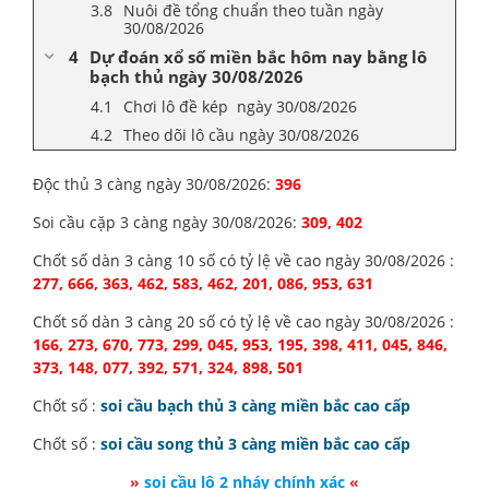
Nuôi đề tổng chuẩn theo tuần ngày
30/08/2026
Dự đoán xổ số miền bắc hôm nay bằng lô
bạch thủ ngày 30/08/2026
Chơi lô đề kép ngày 30/08/2026
Theo dõi lô cầu ngày 30/08/2026
Độc thủ 3 càng ngày 30/08/2026:
396
Soi cầu cặp 3 càng ngày 30/08/2026:
309, 402
Chốt số dàn 3 càng 10 số có tỷ lệ về cao ngày 30/08/2026 :
277, 666, 363, 462, 583, 462, 201, 086, 953, 631
Chốt số dàn 3 càng 20 số có tỷ lệ về cao ngày 30/08/2026 :
166, 273, 670, 773, 299, 045, 953, 195, 398, 411, 045, 846,
373, 148, 077, 392, 571, 324, 898, 501
Chốt số :
soi cầu bạch thủ 3 càng miền bắc cao cấp
Chốt số :
soi cầu song thủ 3 càng miền bắc cao cấp
»
soi cầu lô 2 nháy chính xác
«