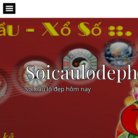
Skip
to
content
Soicaulodep
soi cầu lô đẹp hôm nay