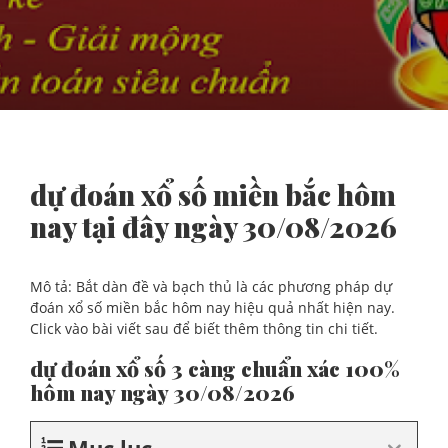
dự đoán xổ số miền bắc hôm
nay tại đây ngày 30/08/2026
Mô tả: Bắt dàn đề và bạch thủ là các phương pháp dự
đoán xổ số miền bắc hôm nay hiệu quả nhất hiện nay.
Click vào bài viết sau để biết thêm thông tin chi tiết.
dự đoán xổ số 3 càng chuẩn xác 100%
hôm nay ngày 30/08/2026