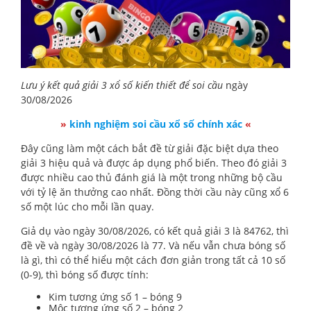
Lưu ý kết quả giải 3 xổ số kiến thiết để soi cầu
ngày
30/08/2026
»
kinh nghiệm soi cầu xổ số chính xác
«
Đây cũng làm một cách bắt đề từ giải đặc biệt dựa theo
giải 3 hiệu quả và được áp dụng phổ biến. Theo đó giải 3
được nhiều cao thủ đánh giá là một trong những bộ cầu
với tỷ lệ ăn thưởng cao nhất. Đồng thời cầu này cũng xổ 6
số một lúc cho mỗi lần quay.
Giả dụ vào ngày 30/08/2026, có kết quả giải 3 là 84762, thì
đề về và ngày 30/08/2026 là 77. Và nếu vẫn chưa bóng số
là gì, thì có thể hiểu một cách đơn giản trong tất cả 10 số
(0-9), thì bóng số được tính:
Kim tương ứng số 1 – bóng 9
Mộc tương ứng số 2 – bóng 2