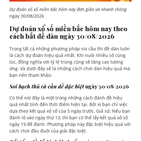
Dự đoán xổ số miền bắc hôm nay đơn giản và nhanh chóng
ngày 30/08/2026
Dự đoán xổ số miền bắc hôm nay theo
cách bắt đề dàn ngày 30/08/2026
Trong tất cả những phương pháp soi cầu thì đề dàn luôn
là cách dự đoán hiệu quả nhất. Khi nuôi nhiều số cùng
lúc, đồng nghĩa với tỷ lệ trúng cũng sẽ tăng cao tương
ứng. Và dưới đây sẽ là những cách chơi dàn hiệu quả mà
bạn nên tham khảo:
Soi bạch thủ và cầu đề đặc biệt
ngày 30/08/2026
Có thể nói đây là một trong những cách đánh đề hiệu
quả nhất tính đến thời điểm hiện tại. Bởi vì bạn chỉ việc
dựa theo kết quả xổ số của 5 ngày trước. Giả sử: Nếu bạn
đánh lô vào ngày thứ 13, thì bạn có thể lấy kết quả xổ số
ngày 19 để đánh. Phương pháp này đặc biệt hiệu quả với
cách chơi đầu đuôi của giải đặc biệt.