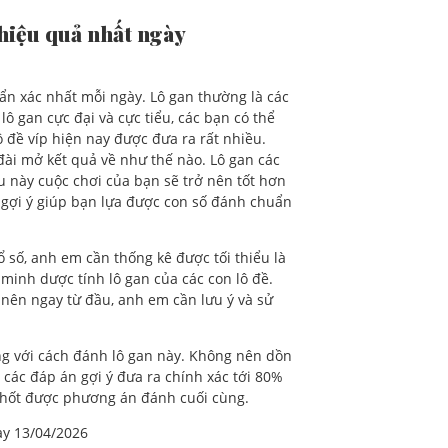
hiệu quả nhất ngày
ẩn xác nhất mỗi ngày. Lô gan thường là các
lô gan cực đại và cực tiểu, các bạn có thể
ô đề víp hiện nay được đưa ra rất nhiều.
đài mở kết quả về như thế nào. Lô gan các
ều này cuộc chơi của bạn sẽ trở nên tốt hơn
t gợi ý giúp bạn lựa được con số đánh chuẩn
ổ số, anh em cần thống kê được tối thiểu là
minh dược tính lô gan của các con lô đề.
 nên ngay từ đầu, anh em cần lưu ý và sử
ng với cách đánh lô gan này. Không nên dồn
i các đáp án gợi ý đưa ra chính xác tới 80%
chốt được phương án đánh cuối cùng.
ày 13/04/2026