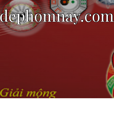
odephomnay.com