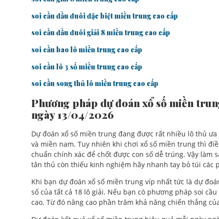
soi cầu đầu đuôi đặc biệt miền trung cao cấp
soi cầu đầu đuôi giải 8 miền trung cao cấp
soi cầu bao lô miền trung cao cấp
soi cầu lô 3 số miền trung cao cấp
soi cầu song thủ lô miền trung cao cấp
Phương pháp dự đoán xổ số miền trung
ngày 13/04/2026
Dự đoán xổ số miền trung đang được rất nhiều lô thủ ưa
và miền nam. Tuy nhiên khi chơi xổ số miền trung thì đi
chuẩn chính xác để chốt được con số dễ trúng. Vậy làm 
tân thủ còn thiếu kinh nghiệm hãy nhanh tay bỏ túi các
Khi bạn dự đoán xổ số miền trung víp nhất tức là dự đoán
số của tất cả 18 lô giải. Nếu bạn có phương pháp soi cầu 
cao. Từ đó nâng cao phần trăm khả năng chiến thắng của