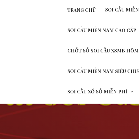
Skip
to
SOI CẦU MIỀN
TRANG CHỦ
content
SOI CẦU MIỀN NAM CAO CẤP
CHỐT SỐ SOI CẦU XSMB HÔM
SOI CẦU MIỀN NAM SIÊU CHU
SOI CẦU XỔ SỐ MIỄN PHÍ