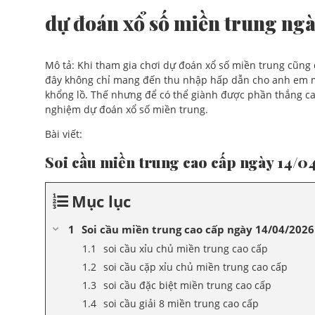
dự đoán xổ số miền trung ng
Mô tả: Khi tham gia chơi dự đoán xổ số miền trung cũn
đây không chỉ mang đến thu nhập hấp dẫn cho anh em mà
khổng lồ. Thế nhưng để có thể giành được phần thắng c
nghiệm dự đoán xổ số miền trung.
Bài viết:
Soi cầu miền trung cao cấp ngày 14/0
Mục lục
Soi cầu miền trung cao cấp ngày 14/04/2026
soi cầu xỉu chủ miền trung cao cấp
soi cầu cặp xỉu chủ miền trung cao cấp
soi cầu đặc biệt miền trung cao cấp
soi cầu giải 8 miền trung cao cấp