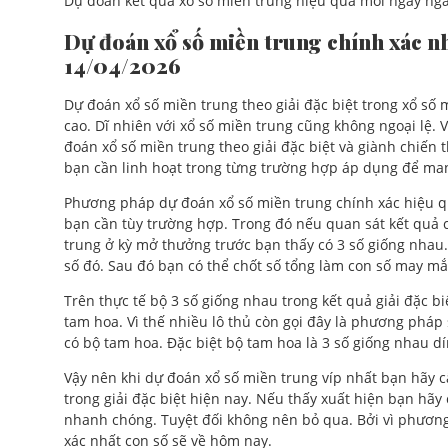
Dự đoán kết quả xổ số miền trung hiệu quả mỗi ngày ng
Dự đoán xổ số miền trung chính xác nh
14/04/2026
Dự đoán xổ số miền trung theo giải đặc biệt trong xổ số 
cao. Dĩ nhiên với xổ số miền trung cũng không ngoại lệ. V
đoán xổ số miền trung theo giải đặc biệt và giành chiến
bạn cần linh hoạt trong từng trường hợp áp dụng để man
Phương pháp dự đoán xổ số miền trung chính xác hiệu qu
bạn cần tùy trường hợp. Trong đó nếu quan sát kết quả c
trung ở kỳ mở thưởng trước bạn thấy có 3 số giống nhau.
số đó. Sau đó bạn có thể chốt số tổng làm con số may m
Trên thực tế bộ 3 số giống nhau trong kết quả giải đặc bi
tam hoa. Vì thế nhiều lô thủ còn gọi đây là phương pháp 
có bộ tam hoa. Đặc biệt bộ tam hoa là 3 số giống nhau dí
Vậy nên khi dự đoán xổ số miền trung víp nhất bạn hãy 
trong giải đặc biệt hiện nay. Nếu thấy xuất hiện bạn hãy
nhanh chóng. Tuyệt đối không nên bỏ qua. Bởi vì phươn
xác nhất con số sẽ về hôm nay.