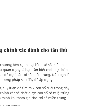
 chính xác dành cho tân thủ
 chuộng bên cạnh loại hình xổ số miền bắc
ều quan trọng là bạn cần biết cách dự đoán
sao để dự đoán xổ số miền trung. Nếu bạn là
 phương pháp sau đây để áp dụng.
, suy luận để tìm ra 2 con số cuối trong dãy
chính xác sẽ chốt được con số có tỷ lệ trúng
 minh khi tham gia chơi xổ số miền trung.