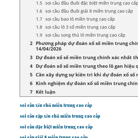
soi cầu đầu đuôi đặc biệt miền trung cao cấ
soi cầu đầu đuôi giải 8 miền trung cao cấp
soi cầu bao lô miền trung cao cấp
soi cầu lô 3 số miền trung cao cấp
soi cầu song thủ lô miền trung cao cấp
Phương pháp dự đoán xổ số miền trung chí
14/04/2026
Dự đoán xổ số miền trung chính xác nhất th
Dự đoán xổ số miền trung theo lô gan hiệu
Cần xây dựng sự kiên trì khi dự đoán xổ số
Kinh nghiệm dự đoán xổ số miền trung chín
Kết luận
soi cầu xỉu chủ miền trung cao cấp
soi cầu cặp xỉu chủ miền trung cao cấp
soi cầu đặc biệt miền trung cao cấp
soi cầu giải 8 miền trung cao cấp