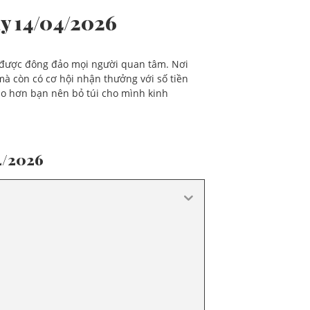
ày 14/04/2026
g được đông đảo mọi người quan tâm. Nơi
 còn có cơ hội nhận thưởng với số tiền
ao hơn bạn nên bỏ túi cho mình kinh
4/2026