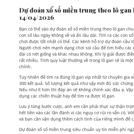
Dự đoán xổ số miền trung theo lô gan 
14/04/2026
Bạn có thể vào dự đoán xổ số miền trung theo lô gan chu
con số lâu ngày không về và ẩn lâu dài. Tìm ra các con số 
chơi được tốt nhất có thể. Các kênh hỗ trợ dự đoán cầu l
Người chơi nên mạnh dạng chơi soi cầu để tìm hiểu các 
đài có nét giống và khác nhau không. Khi lý giải được đi
rất nhiều. Tính quy luật thường về trong lô gan sẽ là mộ
chỉnh.
Tuy nhiên để tìm ra đúng lô gan víp nhất từ chuyên gia x
300 kết quả. Số lượng kết quả như vậy mới đủ sức chứng 
Nếu như ít hơn thì đáp án sẽ không chính xác đâu ạ. Vậy
dụng các chiến thuật hay để tìm ra được lô gan.
Lưu ý từng bước cược, anh em cần phải thực sự thận trọ
hết tiền vào các lần đánh vì các nguy cơ rủi ro vẫn có. Vớ
và bạn cần vận dụng thêm cách tính của riêng mình để 
Dự đoán xổ số miền trung siêu chuẩn uy tín miễn phí ng