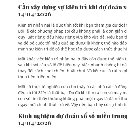
Cần xây dựng sự kiên trì khi dự đoán 
14/04/2026
Kiên trì nhẫn nại là đức tính tốt khi bạn tham gia dự đo
Bởi lẽ các phương pháp soi cầu không phải là đơn giản
quy luật riêng, dấu hiệu riêng vừa khó vừa dễ. Nếu bạn t
và dễ bỏ cuộc thì hiệu quả áp dụng là không thể nào đá
mình sự kiên trì để có thể học tập được cách thức thực h
Mặt khác việc kiên trì nhẫn nại ở đây còn được thể hiện 
sau khi soi cầu số lô đề hiện nay. Việc nhanh chóng bị nả
thay đổi cách chơi chiến thuật chơi. Và kết cục là rủi ro
thua tiền triền miên.
Một số thực tế nghiên cứu cho thấy ở các nhà cái số đôn
đều có tới 81% là thất bại. Do đó khi tìm ra con số may 
con số tìm thấy thường không phải một ngày là đã nổ th
ngày mới chính thức trả về. Vậy nên bạn hãy có sự tính t
Kinh nghiệm dự đoán xổ số miền trung
14/04/2026