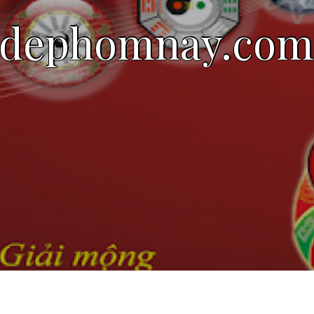
odephomnay.com