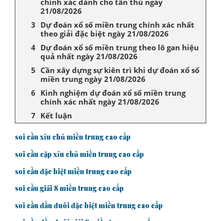
chính xác dành cho tân thủ ngày
21/08/2026
Dự đoán xổ số miền trung chính xác nhất
theo giải đặc biệt ngày 21/08/2026
Dự đoán xổ số miền trung theo lô gan hiệu
quả nhất ngày 21/08/2026
Cần xây dựng sự kiên trì khi dự đoán xổ số
miền trung ngày 21/08/2026
Kinh nghiệm dự đoán xổ số miền trung
chính xác nhất ngày 21/08/2026
Kết luận
soi cầu xỉu chủ miền trung cao cấp
soi cầu cặp xỉu chủ miền trung cao cấp
soi cầu đặc biệt miền trung cao cấp
soi cầu giải 8 miền trung cao cấp
soi cầu đầu đuôi đặc biệt miền trung cao cấp