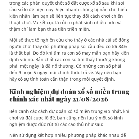
trong các phán quyết chốt số đặt cược xổ số sau khi soi
cầu số lô đề hiện nay. Việc nhanh chóng bị nản chí thiếu
kiên nhẫn làm bạn sẽ liên tục thay đổi cách chơi chiến
thuật chơi. Và kết cục là rủi ro phát sinh nhiều hơn và
thậm chí làm bạn thua tiền triền miên.
Một số thực tế nghiên cứu cho thấy ở các nhà cái số đông
người chơi thay đổi phương pháp soi cầu đều có tới 84%
là thất bại. Do đó khi tìm ra con số may mắn bạn hãy kiên
định với nó. Bản chất các con số tìm thấy thường không
phải một ngày là đã nổ thưởng. Có những con số phải
đến 9 hoặc 5 ngày mới chính thức trả về. Vậy nên bạn
hãy có sự tính toán cẩn thận trong mỗi quyết định.
Kinh nghiệm dự đoán xổ số miền trung
chính xác nhất ngày 21/08/2026
Bên cạnh các cách dự đoán xổ số miền trung víp nhất, khi
chơi và đặt cược lô đề, bạn cũng nên lưu ý một số kinh
nghiệm được đúc rút từ các cao thủ như sau:
Nên sử dụng kết hợp nhiều phương pháp khác nhau để