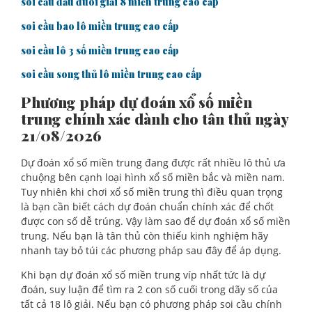
soi cầu đầu đuôi giải 8 miền trung cao cấp
soi cầu bao lô miền trung cao cấp
soi cầu lô 3 số miền trung cao cấp
soi cầu song thủ lô miền trung cao cấp
Phương pháp dự đoán xổ số miền
trung chính xác dành cho tân thủ ngày
21/08/2026
Dự đoán xổ số miền trung đang được rất nhiều lô thủ ưa
chuộng bên cạnh loại hình xổ số miền bắc và miền nam.
Tuy nhiên khi chơi xổ số miền trung thì điều quan trọng
là bạn cần biết cách dự đoán chuẩn chính xác để chốt
được con số dễ trúng. Vậy làm sao để dự đoán xổ số miền
trung. Nếu bạn là tân thủ còn thiếu kinh nghiệm hãy
nhanh tay bỏ túi các phương pháp sau đây để áp dụng.
Khi bạn dự đoán xổ số miền trung víp nhất tức là dự
đoán, suy luận để tìm ra 2 con số cuối trong dãy số của
tất cả 18 lô giải. Nếu bạn có phương pháp soi cầu chính