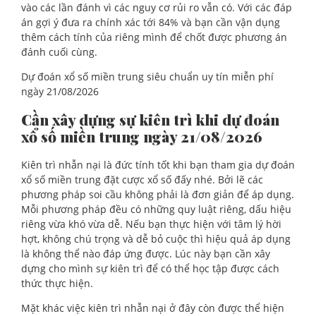
vào các lần đánh vì các nguy cơ rủi ro vẫn có. Với các đáp
án gợi ý đưa ra chính xác tới 84% và bạn cần vận dụng
thêm cách tính của riêng mình để chốt được phương án
đánh cuối cùng.
Dự đoán xổ số miền trung siêu chuẩn uy tín miễn phí
ngày 21/08/2026
Cần xây dựng sự kiên trì khi dự đoán
xổ số miền trung ngày 21/08/2026
Kiên trì nhẫn nại là đức tính tốt khi bạn tham gia dự đoán
xổ số miền trung đặt cược xổ số đấy nhé. Bởi lẽ các
phương pháp soi cầu không phải là đơn giản để áp dụng.
Mỗi phương pháp đều có những quy luật riêng, dấu hiệu
riêng vừa khó vừa dễ. Nếu bạn thực hiện với tâm lý hời
hợt, không chú trọng và dễ bỏ cuộc thì hiệu quả áp dụng
là không thể nào đáp ứng được. Lúc này bạn cần xây
dựng cho mình sự kiên trì để có thể học tập được cách
thức thực hiện.
Mặt khác việc kiên trì nhẫn nại ở đây còn được thể hiện