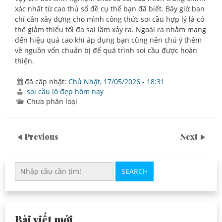
xác nhất từ cao thủ số đề cụ thể bạn đã biết. Bây giờ bạn
chỉ cần xây dựng cho mình công thức soi cầu hợp lý là có
thể giảm thiểu tối đa sai lầm xảy ra. Ngoài ra nhằm mang
đến hiệu quả cao khi áp dụng bạn cũng nên chú ý thêm
về nguồn vốn chuẩn bị để quá trình soi cầu được hoàn
thiện.
đã câp nhật:
Chủ Nhật, 17/05/2026 - 18:31
soi cầu lô đẹp hôm nay
Chưa phân loại
Previous
Next
SEARCH
Bài viết mới