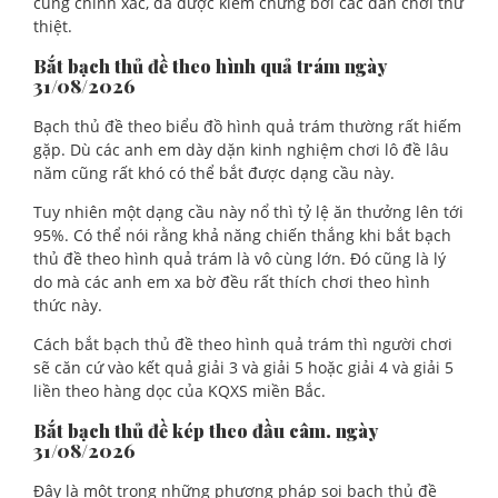
cùng chính xác, đã được kiểm chứng bởi các dân chơi thứ
thiệt.
Bắt bạch thủ đề theo hình quả trám ngày
31/08/2026
Bạch thủ đề theo biểu đồ hình quả trám thường rất hiếm
gặp. Dù các anh em dày dặn kinh nghiệm chơi lô đề lâu
năm cũng rất khó có thể bắt được dạng cầu này.
Tuy nhiên một dạng cầu này nổ thì tỷ lệ ăn thưởng lên tới
95%. Có thể nói rằng khả năng chiến thắng khi bắt bạch
thủ đề theo hình quả trám là vô cùng lớn. Đó cũng là lý
do mà các anh em xa bờ đều rất thích chơi theo hình
thức này.
Cách bắt bạch thủ đề theo hình quả trám thì người chơi
sẽ căn cứ vào kết quả giải 3 và giải 5 hoặc giải 4 và giải 5
liền theo hàng dọc của KQXS miền Bắc.
Bắt bạch thủ đề kép theo đầu câm. ngày
31/08/2026
Đây là một trong những phương pháp soi bạch thủ đề