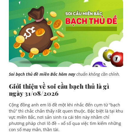
Soi bạch thủ đề miền Bắc hôm nay
chuẩn không cần chỉnh.
Giới thiệu về soi cầu bạch thủ là gì
ngày 31/08/2026
Cộng đồng anh em lô đề một khi nhắc đến cụm từ “bạch
thủ” thì chắc chắn thấy rất quen thuộc. Đặc biệt là tại khu
vực miền Bắc, nơi sản sinh ra cái tên này nhằm chỉ
phương pháp chơi lô đề – xổ số qua việc tìm kiếm những
con số may mắn, thần tài.