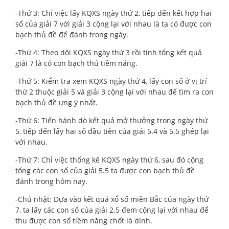
-Thứ 3: Chỉ việc lấy KQXS ngày thứ 2, tiếp đến kết hợp hai
số của giải 7 với giải 3 cộng lại với nhau là ta có được con
bạch thủ đề để đánh trong ngày.
-Thứ 4: Theo dõi KQXS ngày thứ 3 rồi tính tổng kết quả
giải 7 là có con bạch thủ tiềm năng.
-Thứ 5: Kiểm tra xem KQXS ngày thứ 4, lấy con số ở vị trí
thứ 2 thuộc giải 5 và giải 3 cộng lại với nhau để tìm ra con
bạch thủ đề ưng ý nhất.
-Thứ 6: Tiến hành dò kết quả mở thưởng trong ngày thứ
5, tiếp đến lấy hai số đầu tiên của giải 5.4 và 5.5 ghép lại
với nhau.
-Thứ 7: Chỉ việc thống kê KQXS ngày thứ 6, sau đó cộng
tổng các con số của giải 5.5 ta được con bạch thủ đề
đánh trong hôm nay.
-Chủ nhật: Dựa vào kết quả xổ số miền Bắc của ngày thứ
7, ta lấy các con số của giải 2.5 đem cộng lại với nhau để
thu được con số tiềm năng chốt là dính.