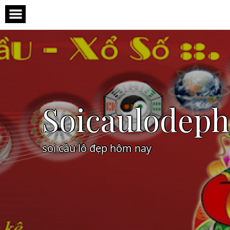
Skip
to
content
Soicaulodep
soi cầu lô đẹp hôm nay