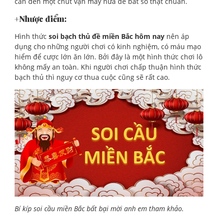
cần đến một chút vận may nữa để bắt số thật chuẩn.
+Nhược điểm:
Hình thức
soi bạch thủ đề miền Bắc hôm nay
nên áp
dụng cho những người chơi có kinh nghiệm, có máu mạo
hiểm để cược lớn ăn lớn. Bởi đây là một hình thức chơi lô
không mấy an toàn. Khi người chơi chấp thuận hình thức
bạch thủ thì nguy cơ thua cuộc cũng sẽ rất cao.
Bí kíp soi cầu miền Bắc bất bại mời anh em tham khảo.