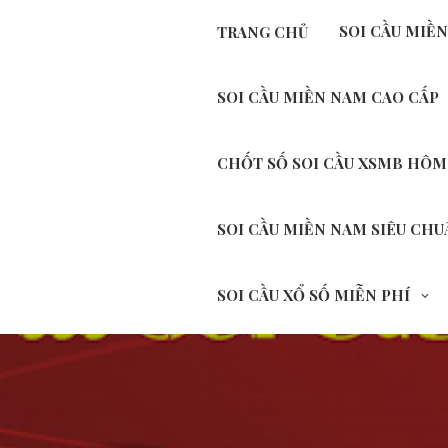
Skip
to
SOI CẦU MIỀN
TRANG CHỦ
content
SOI CẦU MIỀN NAM CAO CẤP
CHỐT SỐ SOI CẦU XSMB HÔM
SOI CẦU MIỀN NAM SIÊU CHU
SOI CẦU XỔ SỐ MIỄN PHÍ