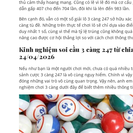
thủ cảm thấy hoang mang. Cũng có lẽ vì lẽ đó mà cơ cấu
dẫn gấp 407 cho đến 704 lần, đôi khi là lên đến 983 lần.
Bên cạnh đó, vẫn có một số giải lô 3 càng 247 sở hữu xác
càng tù đề. Những trên thực tế chơi lô sẽ chỉ dựa vào đ
duy nhất 1 số, cùng vì thế mà tỷ lệ trúng cũng không qu
nâng cao được cơ hội thắng lợi so với cách chơi thông t
Kinh nghiệm soi cầu 3 càng 247 từ chia
24/04/2026
Nếu như bạn là một người chơi mới, chưa có quá nhiều tr
sảnh cược 3 càng 247 là vô cùng nguy hiểm. Chính vì vậy 
đóng những vai trò vô cùng quan trọng. Vậy nên, anh em
nghiệm chơi 3 càng dưới đây để biết thêm nhiều thông ti