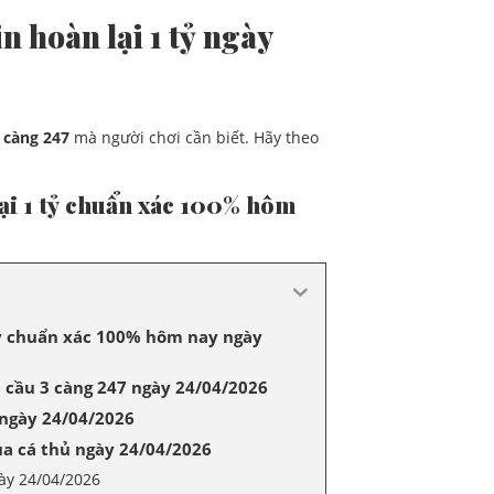
n hoàn lại 1 tỷ ngày
3 càng 247
mà người chơi cần biết. Hãy theo
lại 1 tỷ chuẩn xác 100% hôm
 tỷ chuẩn xác 100% hôm nay ngày
 cầu 3 càng 247 ngày 24/04/2026
 ngày 24/04/2026
ủa cá thủ ngày 24/04/2026
ày 24/04/2026