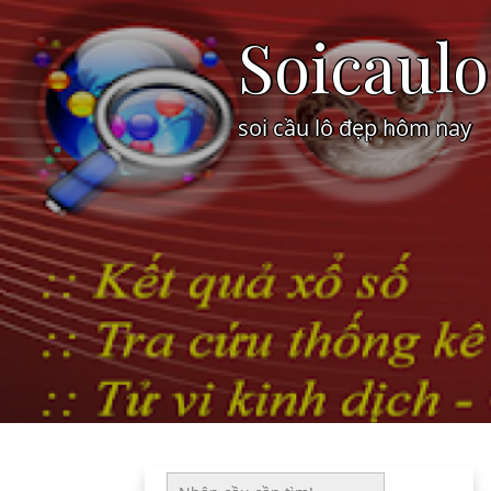
Soicaul
soi cầu lô đẹp hôm nay