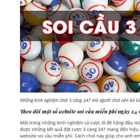
Những kinh nghiệm chơi 3 càng 247 mà người chơi nên bỏ tú
Theo dõi một số website soi cầu miễn phí
ngày 24
Một trong những kinh nghiệm cá cược lô đề hàng đầu mà
được những kết quả đặt cược 3 càng 247 mang đến hiệu q
website soi cầu miễn phí. Cách chơi này giúp cho anh em