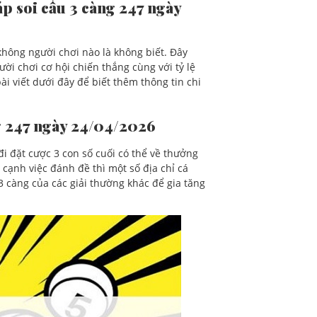
p soi cầu 3 càng 247 ngày
hông người chơi nào là không biết. Đây
ời chơi cơ hội chiến thắng cùng với tỷ lệ
ài viết dưới đây để biết thêm thông tin chi
ng 247 ngày 24/04/2026
đi đặt cược 3 con số cuối có thể về thưởng
 cạnh việc đánh đề thì một số địa chỉ cá
 càng của các giải thường khác để gia tăng