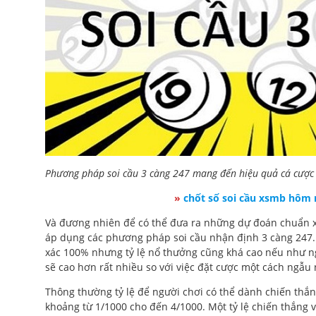
Phương pháp soi cầu 3 càng 247 mang đến hiệu quả cá cược
»
chốt số soi cầu xsmb hôm 
Và đương nhiên để có thể đưa ra những dự đoán chuẩn x
áp dụng các phương pháp soi cầu nhận định 3 càng 247. 
xác 100% nhưng tỷ lệ nổ thưởng cũng khá cao nếu như ng
sẽ cao hơn rất nhiều so với việc đặt cược một cách ngẫu 
Thông thường tỷ lệ để người chơi có thể dành chiến thắn
khoảng từ 1/1000 cho đến 4/1000. Một tỷ lệ chiến thắng