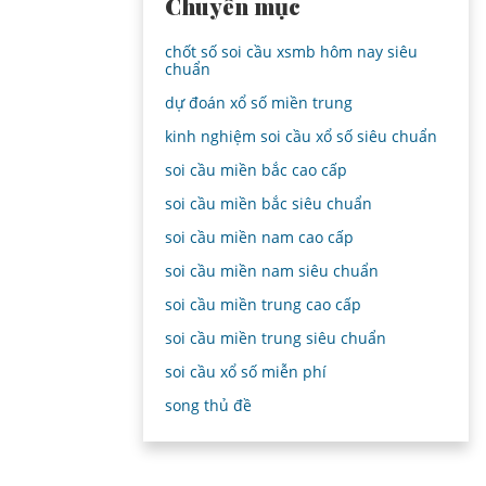
Chuyên mục
chốt số soi cầu xsmb hôm nay siêu
chuẩn
dự đoán xổ số miền trung
kinh nghiệm soi cầu xổ số siêu chuẩn
soi cầu miền bắc cao cấp
soi cầu miền bắc siêu chuẩn
soi cầu miền nam cao cấp
soi cầu miền nam siêu chuẩn
soi cầu miền trung cao cấp
soi cầu miền trung siêu chuẩn
soi cầu xổ số miễn phí
song thủ đề