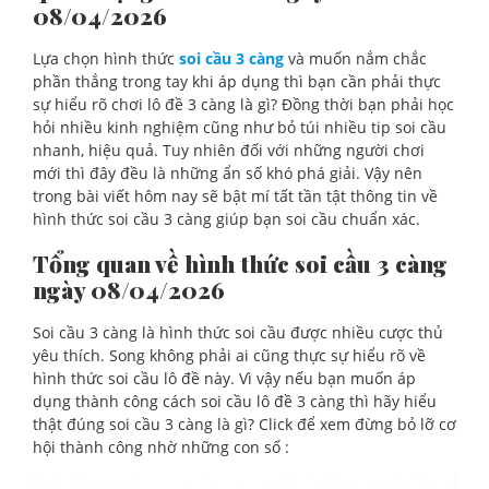
08/04/2026
Lựa chọn hình thức
soi cầu 3 càng
và muốn nắm chắc
phần thắng trong tay khi áp dụng thì bạn cần phải thực
sự hiểu rõ chơi lô đề 3 càng là gì? Đồng thời bạn phải học
hỏi nhiều kinh nghiệm cũng như bỏ túi nhiều tip soi cầu
nhanh, hiệu quả. Tuy nhiên đối với những người chơi
mới thì đây đều là những ẩn số khó phá giải. Vậy nên
trong bài viết hôm nay sẽ bật mí tất tần tật thông tin về
hình thức soi cầu 3 càng giúp bạn soi cầu chuẩn xác.
Tổng quan về hình thức soi cầu 3 càng
ngày 08/04/2026
Soi cầu 3 càng là hình thức soi cầu được nhiều cược thủ
yêu thích. Song không phải ai cũng thực sự hiểu rõ về
hình thức soi cầu lô đề này. Vì vậy nếu bạn muốn áp
dụng thành công cách soi cầu lô đề 3 càng thì hãy hiểu
thật đúng soi cầu 3 càng là gì? Click để xem đừng bỏ lỡ cơ
hội thành công nhờ những con số :