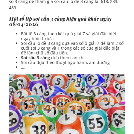
số 3 càng để tham gia soi cầu lô đề 3 càng là: 618, 283,
489.
Một số tip soi cầu 3 càng hiệu quả khác
ngày
08/04/2026
Bắt lô 3 càng theo kết quả giải 7 và giải đặc biệt
ngày hôm trước.
Soi cầu lô đề 3 càng dựa vào số ở giải 7 để làm 2 số
cuối soi 3 càng và 1 trong các số của giải đặc biệt
để làm chữ số đầu tiên.
Soi cầu 3 càng
dựa theo can chi
Soi cầu dựa theo thuật ngũ hành, âm dương
….