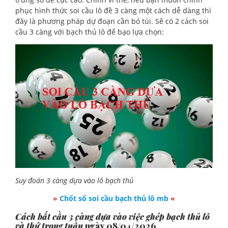
phục hình thức soi cầu lô đề 3 càng một cách dễ dàng thì
đây là phương pháp dự đoạn cần bỏ túi. Sẽ có 2 cách soi
cầu 3 càng với bạch thủ lô để bạo lựa chọn:
Suy đoán 3 càng dựa vào lô bạch thủ
»
Chốt số soi cầu bạch thủ lô mb
«
Cách bắt cầu 3 càng dựa vào việc ghép bạch thủ lô
và thứ trong tuần
ngày 08/04/2026