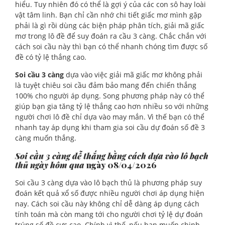
hiểu. Tuy nhiên đó có thể là gợi ý của các con sô hay loài
vật tâm linh. Bạn chỉ cần nhớ chi tiết giấc mơ mình gặp
phải là gì rồi dùng các biện pháp phân tích, giải mã giấc
mơ trong lô đề để suy đoán ra cầu 3 càng. Chắc chắn với
cách soi cầu này thì bạn có thể nhanh chóng tìm được số
đề có tỷ lệ thắng cao.
Soi cầu 3 càng
dựa vào việc giải mã giấc mơ không phải
là tuyệt chiêu soi cầu đảm bảo mang đến chiến thắng
100% cho người áp dụng. Song phương pháp này có thể
giúp bạn gia tăng tỷ lệ thắng cao hơn nhiều so với những
người chơi lô đề chỉ dựa vào may mắn. Vì thế bạn có thể
nhanh tay áp dụng khi tham gia soi cầu dự đoán số đề 3
càng muốn thắng.
Soi cầu 3 càng dễ thắng bằng cách dựa vào lô bạch
thủ ngày hôm qua
ngày 08/04/2026
Soi cầu 3 càng dựa vào lô bạch thủ là phương pháp suy
đoán kết quả xổ số được nhiều người chơi áp dụng hiện
nay. Cách soi cầu này không chỉ dễ dàng áp dụng cách
tính toán mà còn mang tới cho người chơi tỷ lệ dự đoán
trúng số đề cực cao. Chính vì thế, nếu bạn muốn chinh