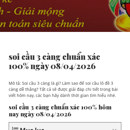
soi cầu 3 càng chuẩn xác
100% ngày 08/04/2026
Mô tả: Soi cầu 3 càng là gì? Làm sao để soi cầu lô đề 3
càng dễ thắng? Tất cả sẽ được giải đáp chi tiết trong bài
viết hôm nay, các bạn hãy dành thời gian tìm hiểu nhé.
soi cầu 3 càng chuẩn xác 100% hôm
nay ngày 08/04/2026