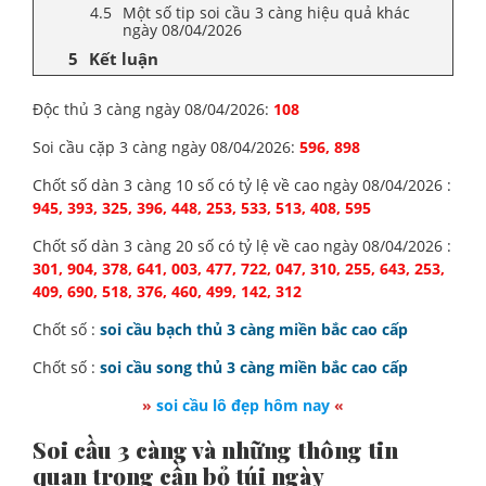
Một số tip soi cầu 3 càng hiệu quả khác
ngày 08/04/2026
Kết luận
Độc thủ 3 càng ngày 08/04/2026:
108
Soi cầu cặp 3 càng ngày 08/04/2026:
596, 898
Chốt số dàn 3 càng 10 số có tỷ lệ về cao ngày 08/04/2026 :
945, 393, 325, 396, 448, 253, 533, 513, 408, 595
Chốt số dàn 3 càng 20 số có tỷ lệ về cao ngày 08/04/2026 :
301, 904, 378, 641, 003, 477, 722, 047, 310, 255, 643, 253,
409, 690, 518, 376, 460, 499, 142, 312
Chốt số :
soi cầu bạch thủ 3 càng miền bắc cao cấp
Chốt số :
soi cầu song thủ 3 càng miền bắc cao cấp
»
soi cầu lô đẹp hôm nay
«
Soi cầu 3 càng và những thông tin
quan trọng cần bỏ túi ngày