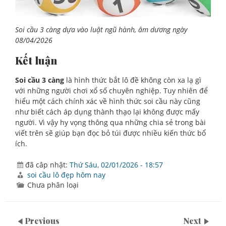
Soi cầu 3 càng dựa vào luật ngũ hành, âm dương ngày
08/04/2026
Kết luận
Soi cầu 3 càng
là hình thức bắt lô đề không còn xa lạ gì
với những người chơi xổ số chuyên nghiệp. Tuy nhiên để
hiểu một cách chính xác về hình thức soi cầu này cũng
như biết cách áp dụng thành thạo lại không được mấy
người. Vì vậy hy vọng thông qua những chia sẻ trong bài
viết trên sẽ giúp bạn đọc bỏ túi được nhiều kiến thức bổ
ích.
đã câp nhật:
Thứ Sáu, 02/01/2026 - 18:57
soi cầu lô đẹp hôm nay
Chưa phân loại
Previous
Next