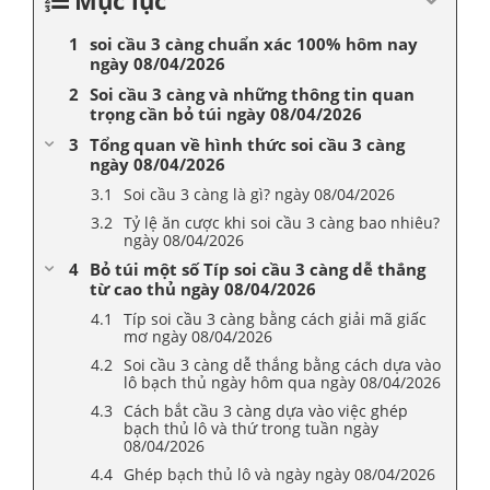
Mục lục
soi cầu 3 càng chuẩn xác 100% hôm nay
ngày 08/04/2026
Soi cầu 3 càng và những thông tin quan
trọng cần bỏ túi ngày 08/04/2026
Tổng quan về hình thức soi cầu 3 càng
ngày 08/04/2026
Soi cầu 3 càng là gì? ngày 08/04/2026
Tỷ lệ ăn cược khi soi cầu 3 càng bao nhiêu?
ngày 08/04/2026
Bỏ túi một số Típ soi cầu 3 càng dễ thắng
từ cao thủ ngày 08/04/2026
Típ soi cầu 3 càng bằng cách giải mã giấc
mơ ngày 08/04/2026
Soi cầu 3 càng dễ thắng bằng cách dựa vào
lô bạch thủ ngày hôm qua ngày 08/04/2026
Cách bắt cầu 3 càng dựa vào việc ghép
bạch thủ lô và thứ trong tuần ngày
08/04/2026
Ghép bạch thủ lô và ngày ngày 08/04/2026