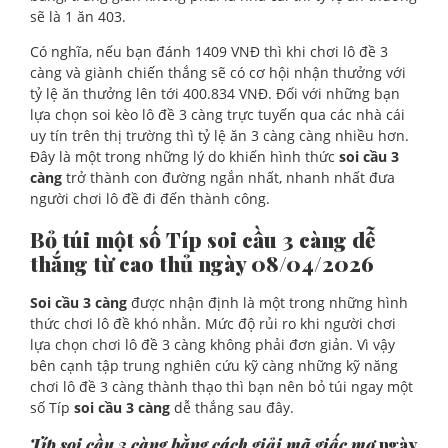
sẽ là 1 ăn 403.
Có nghĩa, nếu bạn đánh 1409 VNĐ thì khi chơi lô đề 3
càng và giành chiến thắng sẽ có cơ hội nhận thưởng với
tỷ lệ ăn thưởng lên tới 400.834 VNĐ. Đối với những bạn
lựa chọn soi kèo lô đề 3 càng trực tuyến qua các nhà cái
uy tín trên thị trường thì tỷ lệ ăn 3 càng càng nhiều hơn.
Đây là một trong những lý do khiến hình thức
soi cầu 3
càng
trở thành con đường ngắn nhất, nhanh nhất đưa
người chơi lô đề đi đến thành công.
Bỏ túi một số Típ soi cầu 3 càng dễ
thắng từ cao thủ ngày 08/04/2026
Soi cầu 3 càng
được nhận định là một trong những hình
thức chơi lô đề khó nhằn. Mức độ rủi ro khi người chơi
lựa chọn chơi lô đề 3 càng không phải đơn giản. Vì vậy
bên cạnh tập trung nghiên cứu kỹ càng những kỹ năng
chơi lô đề 3 càng thành thạo thì bạn nên bỏ túi ngay một
số Típ
soi cầu 3 càng
dễ thắng sau đây.
Típ soi cầu 3 càng bằng cách giải mã giấc mơ
ngày