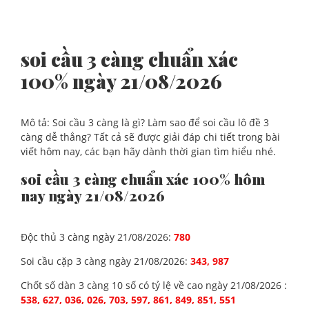
soi cầu 3 càng chuẩn xác
100% ngày 21/08/2026
Mô tả: Soi cầu 3 càng là gì? Làm sao để soi cầu lô đề 3
càng dễ thắng? Tất cả sẽ được giải đáp chi tiết trong bài
viết hôm nay, các bạn hãy dành thời gian tìm hiểu nhé.
soi cầu 3 càng chuẩn xác 100% hôm
nay ngày 21/08/2026
Độc thủ 3 càng ngày 21/08/2026:
780
Soi cầu cặp 3 càng ngày 21/08/2026:
343, 987
Chốt số dàn 3 càng 10 số có tỷ lệ về cao ngày 21/08/2026 :
538, 627, 036, 026, 703, 597, 861, 849, 851, 551