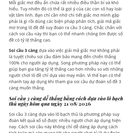
Mỗi giấc mơ đều ẩn chứa rất nhiều điều thần bí và khó
hiểu. Tuy nhiên đó có thể là gợi ý của các con sô hay loài
vật tâm linh. Bạn chỉ cần nhớ chi tiết giấc mơ mình gặp
phải là gì rồi dùng các biện pháp phân tích, giải mã giấc
mơ trong lô đề để suy đoán ra cầu 3 càng. Chắc chắn với
cách soi cầu này thì bạn có thể nhanh chóng tìm được số
đề có tỷ lệ thắng cao.
Soi cầu 3 càng
dựa vào việc giải mã giấc mơ không phải
là tuyệt chiêu soi cầu đảm bảo mang đến chiến thắng
100% cho người áp dụng. Song phương pháp này có thể
giúp bạn gia tăng tỷ lệ thắng cao hơn nhiều so với những
người chơi lô đề chỉ dựa vào may mắn. Vì thế bạn có thể
nhanh tay áp dụng khi tham gia soi cầu dự đoán số đề 3
càng muốn thắng.
Soi cầu 3 càng dễ thắng bằng cách dựa vào lô bạch
thủ ngày hôm qua
ngày 21/08/2026
Soi cầu 3 càng dựa vào lô bạch thủ là phương pháp suy
đoán kết quả xổ số được nhiều người chơi áp dụng hiện
nay. Cách soi cầu này không chỉ dễ dàng áp dụng cách
tính toán mà còn mang tới cho người chơi tỷ lệ dự đoán