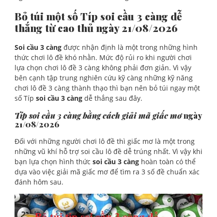
Bỏ túi một số Típ soi cầu 3 càng dễ
thắng từ cao thủ ngày 21/08/2026
Soi cầu 3 càng
được nhận định là một trong những hình
thức chơi lô đề khó nhằn. Mức độ rủi ro khi người chơi
lựa chọn chơi lô đề 3 càng không phải đơn giản. Vì vậy
bên cạnh tập trung nghiên cứu kỹ càng những kỹ năng
chơi lô đề 3 càng thành thạo thì bạn nên bỏ túi ngay một
số Típ
soi cầu 3 càng
dễ thắng sau đây.
Típ soi cầu 3 càng bằng cách giải mã giấc mơ
ngày
21/08/2026
Đối với những người chơi lô đề thì giấc mơ là một trong
những vũ khí hỗ trợ soi cầu lô đề dễ trúng nhất. Vì vậy khi
bạn lựa chọn hình thức
soi cầu 3 càng
hoàn toàn có thể
dựa vào việc giải mã giấc mơ để tìm ra 3 số đề chuẩn xác
đánh hôm sau.