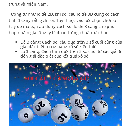
trung và miền Nam.
Tương tự như lô đề 2D, khi soi cầu lô đề 3D cũng có cách
tính 3 càng rất rạch ròi. Tùy thuộc vào lựa chọn chơi lô
hay đề mà bạn áp dụng cách soi lô đề 3 càng cho phù
hợp nhằm gia tăng tỷ lệ đoán trúng chuẩn xác hơn:
Đề 3 càng: Cách soi cầu dựa trên 3 số cuối cùng của
giải đặc biệt trong bảng xổ số kiến thiết.
Lô 3 càng: Cách tính dựa trên 3 số cuối từ các giải 6
đến giải đặc biệt của kết quả xổ số