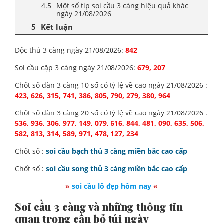
Một số tip soi cầu 3 càng hiệu quả khác
ngày 21/08/2026
Kết luận
Độc thủ 3 càng ngày 21/08/2026:
842
Soi cầu cặp 3 càng ngày 21/08/2026:
679, 207
Chốt số dàn 3 càng 10 số có tỷ lệ về cao ngày 21/08/2026 :
423, 626, 315, 741, 386, 805, 790, 279, 380, 964
Chốt số dàn 3 càng 20 số có tỷ lệ về cao ngày 21/08/2026 :
536, 936, 306, 977, 149, 079, 616, 844, 481, 090, 635, 506,
582, 813, 314, 589, 971, 478, 127, 234
Chốt số :
soi cầu bạch thủ 3 càng miền bắc cao cấp
Chốt số :
soi cầu song thủ 3 càng miền bắc cao cấp
»
soi cầu lô đẹp hôm nay
«
Soi cầu 3 càng và những thông tin
quan trọng cần bỏ túi ngày