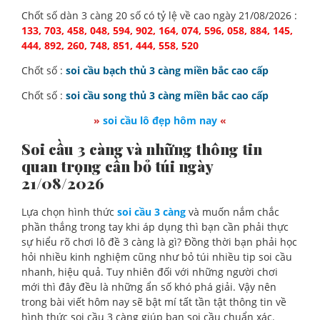
Chốt số dàn 3 càng 20 số có tỷ lệ về cao ngày 21/08/2026 :
133, 703, 458, 048, 594, 902, 164, 074, 596, 058, 884, 145,
444, 892, 260, 748, 851, 444, 558, 520
Chốt số :
soi cầu bạch thủ 3 càng miền bắc cao cấp
Chốt số :
soi cầu song thủ 3 càng miền bắc cao cấp
»
soi cầu lô đẹp hôm nay
«
Soi cầu 3 càng và những thông tin
quan trọng cần bỏ túi ngày
21/08/2026
Lựa chọn hình thức
soi cầu 3 càng
và muốn nắm chắc
phần thắng trong tay khi áp dụng thì bạn cần phải thực
sự hiểu rõ chơi lô đề 3 càng là gì? Đồng thời bạn phải học
hỏi nhiều kinh nghiệm cũng như bỏ túi nhiều tip soi cầu
nhanh, hiệu quả. Tuy nhiên đối với những người chơi
mới thì đây đều là những ẩn số khó phá giải. Vậy nên
trong bài viết hôm nay sẽ bật mí tất tần tật thông tin về
hình thức soi cầu 3 càng giúp bạn soi cầu chuẩn xác.