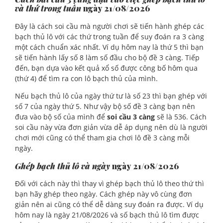
và thứ trong tuần
ngày 21/08/2026
Đây là cách soi cầu mà người chơi sẽ tiến hành ghép các
bạch thủ lô với các thứ trong tuần để suy đoán ra 3 càng
một cách chuẩn xác nhất. Ví dụ hôm nay là thứ 5 thì bạn
sẽ tiến hành lấy số 8 làm số đầu cho bộ đề 3 càng. Tiếp
đến, bạn dựa vào kết quả xổ số được công bố hôm qua
(thứ 4) để tìm ra con lô bạch thủ của mình.
Nếu bạch thủ lô của ngày thứ tư là số 23 thì bạn ghép với
số 7 của ngày thứ 5. Như vậy bộ số đề 3 càng bạn nên
đưa vào bộ số của mình để
soi cầu 3 càng
sẽ là 536. Cách
soi cầu này vừa đơn giản vừa dễ áp dụng nên dù là người
chơi mới cũng có thể tham gia chơi lô đề 3 càng mỗi
ngày.
Ghép bạch thủ lô và ngày
ngày 21/08/2026
Đối với cách này thì thay vì ghép bạch thủ lô theo thứ thì
bạn hãy ghép theo ngày. Cách ghép này vô cùng đơn
giản nên ai cũng có thể dễ dàng suy đoán ra được. Ví dụ
hôm nay là ngày 21/08/2026 và số bạch thủ lô tìm được