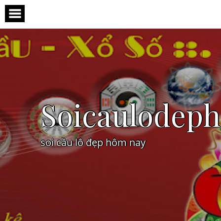
Skip
to
content
Soicaulodep
soi cầu lô đẹp hôm nay