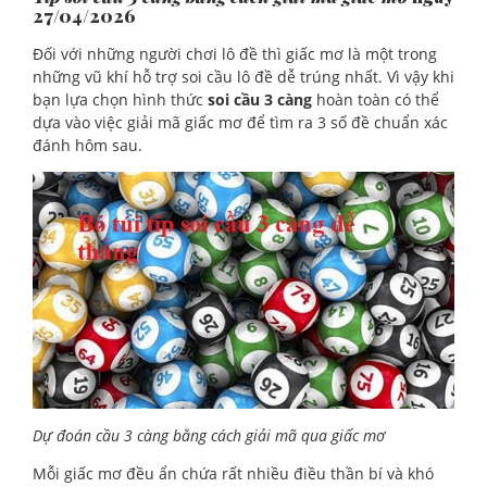
27/04/2026
Đối với những người chơi lô đề thì giấc mơ là một trong
những vũ khí hỗ trợ soi cầu lô đề dễ trúng nhất. Vì vậy khi
bạn lựa chọn hình thức
soi cầu 3 càng
hoàn toàn có thể
dựa vào việc giải mã giấc mơ để tìm ra 3 số đề chuẩn xác
đánh hôm sau.
Dự đoán cầu 3 càng bằng cách giải mã qua giấc mơ
Mỗi giấc mơ đều ẩn chứa rất nhiều điều thần bí và khó