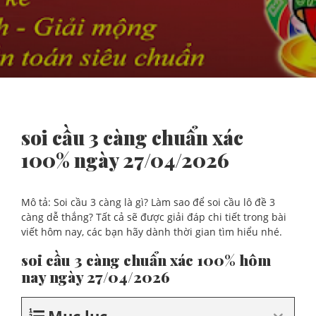
soi cầu 3 càng chuẩn xác
100% ngày 27/04/2026
Mô tả: Soi cầu 3 càng là gì? Làm sao để soi cầu lô đề 3
càng dễ thắng? Tất cả sẽ được giải đáp chi tiết trong bài
viết hôm nay, các bạn hãy dành thời gian tìm hiểu nhé.
soi cầu 3 càng chuẩn xác 100% hôm
nay ngày 27/04/2026