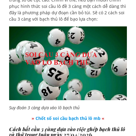
phục hình thức soi cầu lô đề 3 càng một cách dễ dàng thì
đây là phương pháp dự đoạn cần bỏ túi. Sẽ có 2 cách soi
cầu 3 càng với bạch thủ lô để bạo lựa chọn:
Suy đoán 3 càng dựa vào lô bạch thủ
»
Chốt số soi cầu bạch thủ lô mb
«
Cách bắt cầu 3 càng dựa vào việc ghép bạch thủ lô
và thứ trong tuần
ngày 27/04/2026