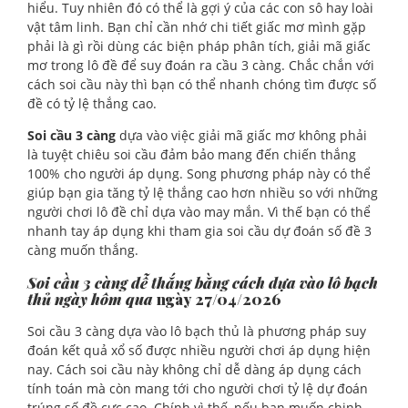
hiểu. Tuy nhiên đó có thể là gợi ý của các con sô hay loài
vật tâm linh. Bạn chỉ cần nhớ chi tiết giấc mơ mình gặp
phải là gì rồi dùng các biện pháp phân tích, giải mã giấc
mơ trong lô đề để suy đoán ra cầu 3 càng. Chắc chắn với
cách soi cầu này thì bạn có thể nhanh chóng tìm được số
đề có tỷ lệ thắng cao.
Soi cầu 3 càng
dựa vào việc giải mã giấc mơ không phải
là tuyệt chiêu soi cầu đảm bảo mang đến chiến thắng
100% cho người áp dụng. Song phương pháp này có thể
giúp bạn gia tăng tỷ lệ thắng cao hơn nhiều so với những
người chơi lô đề chỉ dựa vào may mắn. Vì thế bạn có thể
nhanh tay áp dụng khi tham gia soi cầu dự đoán số đề 3
càng muốn thắng.
Soi cầu 3 càng dễ thắng bằng cách dựa vào lô bạch
thủ ngày hôm qua
ngày 27/04/2026
Soi cầu 3 càng dựa vào lô bạch thủ là phương pháp suy
đoán kết quả xổ số được nhiều người chơi áp dụng hiện
nay. Cách soi cầu này không chỉ dễ dàng áp dụng cách
tính toán mà còn mang tới cho người chơi tỷ lệ dự đoán
trúng số đề cực cao. Chính vì thế, nếu bạn muốn chinh