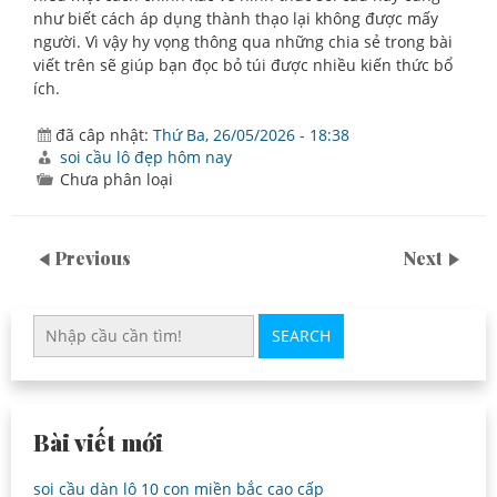
như biết cách áp dụng thành thạo lại không được mấy
người. Vì vậy hy vọng thông qua những chia sẻ trong bài
viết trên sẽ giúp bạn đọc bỏ túi được nhiều kiến thức bổ
ích.
đã câp nhật:
Thứ Ba, 26/05/2026 - 18:38
soi cầu lô đẹp hôm nay
Chưa phân loại
Previous
Next
SEARCH
Bài viết mới
soi cầu dàn lô 10 con miền bắc cao cấp