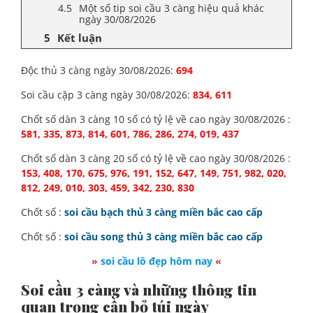
Một số tip soi cầu 3 càng hiệu quả khác
ngày 30/08/2026
Kết luận
Độc thủ 3 càng ngày 30/08/2026:
694
Soi cầu cặp 3 càng ngày 30/08/2026:
834, 611
Chốt số dàn 3 càng 10 số có tỷ lệ về cao ngày 30/08/2026 :
581, 335, 873, 814, 601, 786, 286, 274, 019, 437
Chốt số dàn 3 càng 20 số có tỷ lệ về cao ngày 30/08/2026 :
153, 408, 170, 675, 976, 191, 152, 647, 149, 751, 982, 020,
812, 249, 010, 303, 459, 342, 230, 830
Chốt số :
soi cầu bạch thủ 3 càng miền bắc cao cấp
Chốt số :
soi cầu song thủ 3 càng miền bắc cao cấp
»
soi cầu lô đẹp hôm nay
«
Soi cầu 3 càng và những thông tin
quan trọng cần bỏ túi ngày