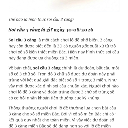
Thế nào là hình thức soi cầu 3 càng?
Soi cầu 3 càng là gì?
ngày 30/08/2026
Soi cầu 3 càng
là một cách chơi lô đề phổ biến. 3 càng
hay còn được biết đến là 3D có nguồn gốc xuất xử từ trò
chơi xổ số kiến thiết miền Bắc. Hiện nay hình thức soi cầu
này đang được ưa chuộng cả 3 miền.
Về bản chất,
soi cầu 3 càng
chính là dự đoán, bắt cầu một
số có 3 chữ số. Tron đó 3 chữ số được dự đoán này phải
trùng với kết quả giải đặc biệt xổ số 1 trong 3 miền. Như
vậy mới được xác định soi cầu chuẩn xác. Người chơi nào
chơi lô đề 3 càng và đoán trúng được 3 chữ số trúng sẽ
có cơ hội nhận khoản tiền thưởng cực kỳ khủng.
Thông thường người chơi lô đề thường lựa chọn bắt cầu
3 càng cho xổ số miền Bắc. Bởi vì xổ số miền Bắc chỉ có 1
kết quả duy nhất cho toàn miền. Vì vậy việc dự đoán số
đề 3 càng miền Bắc sẽ dễ dàng hơn so với lô đề miền