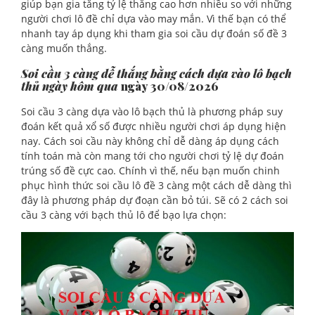
giúp bạn gia tăng tỷ lệ thắng cao hơn nhiều so với những
người chơi lô đề chỉ dựa vào may mắn. Vì thế bạn có thể
nhanh tay áp dụng khi tham gia soi cầu dự đoán số đề 3
càng muốn thắng.
Soi cầu 3 càng dễ thắng bằng cách dựa vào lô bạch
thủ ngày hôm qua
ngày 30/08/2026
Soi cầu 3 càng dựa vào lô bạch thủ là phương pháp suy
đoán kết quả xổ số được nhiều người chơi áp dụng hiện
nay. Cách soi cầu này không chỉ dễ dàng áp dụng cách
tính toán mà còn mang tới cho người chơi tỷ lệ dự đoán
trúng số đề cực cao. Chính vì thế, nếu bạn muốn chinh
phục hình thức soi cầu lô đề 3 càng một cách dễ dàng thì
đây là phương pháp dự đoạn cần bỏ túi. Sẽ có 2 cách soi
cầu 3 càng với bạch thủ lô để bạo lựa chọn: