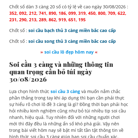
Chốt số dàn 3 càng 20 số có tỷ lệ về cao ngày 30/08/2026 :
352, 092, 212, 741, 890, 186, 099, 319, 450, 800, 709, 622,
231, 290, 213, 289, 862, 919, 651, 195
Chốt số :
soi cầu bạch thủ 3 càng miền bắc cao cấp
Chốt số :
soi cầu song thủ 3 càng miền bắc cao cấp
»
soi cầu lô đẹp hôm nay
«
Soi cầu 3 càng và những thông tin
quan trọng cần bỏ túi ngày
30/08/2026
Lựa chọn hình thức
soi cầu 3 càng
và muốn nắm chắc
phần thắng trong tay khi áp dụng thì bạn cần phải thực
sự hiểu rõ chơi lô đề 3 càng là gì? Đồng thời bạn phải học
hỏi nhiều kinh nghiệm cũng như bỏ túi nhiều tip soi cầu
nhanh, hiệu quả. Tuy nhiên đối với những người chơi
mới thì đây đều là những ẩn số khó phá giải. Vậy nên
trong bài viết hôm nay sẽ bật mí tất tần tật thông tin về
hình thức soi cầu 3 càng giúp bạn soi cầu chuẩn xác.