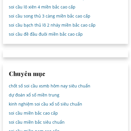
soi cầu lô xiên 4 miền bắc cao cấp
soi cầu song thủ 3 càng miền bắc cao cấp
soi cầu bạch thủ lô 2 nháy miền bắc cao cấp
soi cầu đề đầu đuôi miền bắc cao cấp
Chuyên mục
chốt số soi cầu xsmb hôm nay siêu chuẩn
dự đoán xổ số miền trung
kinh nghiệm soi cầu xổ số siêu chuẩn
soi cầu miền bắc cao cấp
soi cầu miền bắc siêu chuẩn