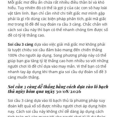
Mỗi giấc mơ đều ẩn chứa rất nhiều điều thần bí và khó
hiểu. Tuy nhiên đó có thể là gợi ý của các con sô hay loài
vật tâm linh. Bạn chỉ cần nhớ chi tiết giấc mơ mình gặp
phải là gì rồi dùng các biện pháp phân tích, giải mã giấc
mơ trong lô đề để suy đoán ra cầu 3 càng. Chắc chắn với
cách soi cầu này thì bạn có thể nhanh chóng tìm được số
đề có tỷ lệ thắng cao.
Soi cầu 3 càng
dựa vào việc giải mã giấc mơ không phải
là tuyệt chiêu soi cầu đảm bảo mang đến chiến thắng
100% cho người áp dụng. Song phương pháp này có thể
giúp bạn gia tăng tỷ lệ thắng cao hơn nhiều so với những
người chơi lô đề chỉ dựa vào may mắn. Vì thế bạn có thể
nhanh tay áp dụng khi tham gia soi cầu dự đoán số đề 3
càng muốn thắng.
Soi cầu 3 càng dễ thắng bằng cách dựa vào lô bạch
thủ ngày hôm qua
ngày 30/08/2026
Soi cầu 3 càng dựa vào lô bạch thủ là phương pháp suy
đoán kết quả xổ số được nhiều người chơi áp dụng hiện
nay. Cách soi cầu này không chỉ dễ dàng áp dụng cách
tính toán mà còn mang tới cho người chơi tỷ lệ dự đoán