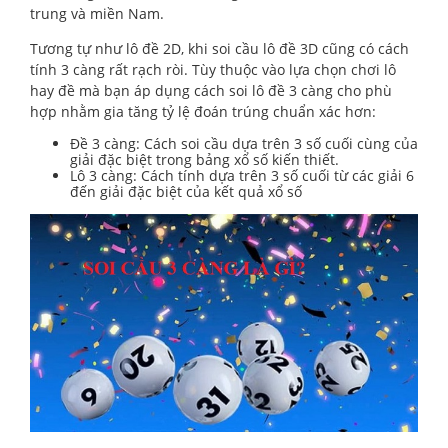
trung và miền Nam.
Tương tự như lô đề 2D, khi soi cầu lô đề 3D cũng có cách
tính 3 càng rất rạch ròi. Tùy thuộc vào lựa chọn chơi lô
hay đề mà bạn áp dụng cách soi lô đề 3 càng cho phù
hợp nhằm gia tăng tỷ lệ đoán trúng chuẩn xác hơn:
Đề 3 càng: Cách soi cầu dựa trên 3 số cuối cùng của
giải đặc biệt trong bảng xổ số kiến thiết.
Lô 3 càng: Cách tính dựa trên 3 số cuối từ các giải 6
đến giải đặc biệt của kết quả xổ số