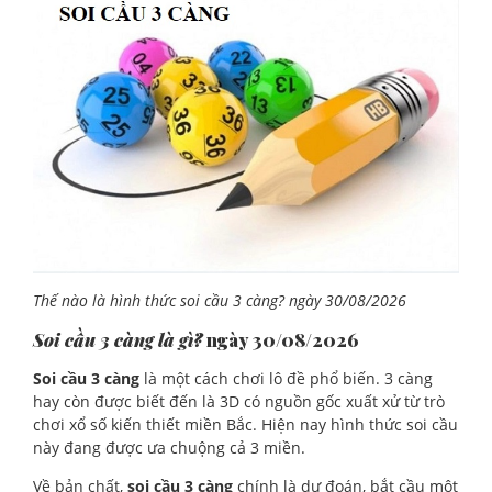
Thế nào là hình thức soi cầu 3 càng? ngày 30/08/2026
Soi cầu 3 càng là gì?
ngày 30/08/2026
Soi cầu 3 càng
là một cách chơi lô đề phổ biến. 3 càng
hay còn được biết đến là 3D có nguồn gốc xuất xử từ trò
chơi xổ số kiến thiết miền Bắc. Hiện nay hình thức soi cầu
này đang được ưa chuộng cả 3 miền.
Về bản chất,
soi cầu 3 càng
chính là dự đoán, bắt cầu một