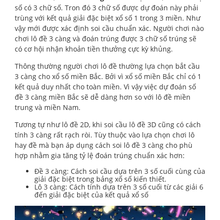
số có 3 chữ số. Tron đó 3 chữ số được dự đoán này phải
trùng với kết quả giải đặc biệt xổ số 1 trong 3 miền. Như
vậy mới được xác định soi cầu chuẩn xác. Người chơi nào
chơi lô đề 3 càng và đoán trúng được 3 chữ số trúng sẽ
có cơ hội nhận khoản tiền thưởng cực kỳ khủng.
Thông thường người chơi lô đề thường lựa chọn bắt cầu
3 càng cho xổ số miền Bắc. Bởi vì xổ số miền Bắc chỉ có 1
kết quả duy nhất cho toàn miền. Vì vậy việc dự đoán số
đề 3 càng miền Bắc sẽ dễ dàng hơn so với lô đề miền
trung và miền Nam.
Tương tự như lô đề 2D, khi soi cầu lô đề 3D cũng có cách
tính 3 càng rất rạch ròi. Tùy thuộc vào lựa chọn chơi lô
hay đề mà bạn áp dụng cách soi lô đề 3 càng cho phù
hợp nhằm gia tăng tỷ lệ đoán trúng chuẩn xác hơn:
Đề 3 càng: Cách soi cầu dựa trên 3 số cuối cùng của
giải đặc biệt trong bảng xổ số kiến thiết.
Lô 3 càng: Cách tính dựa trên 3 số cuối từ các giải 6
đến giải đặc biệt của kết quả xổ số