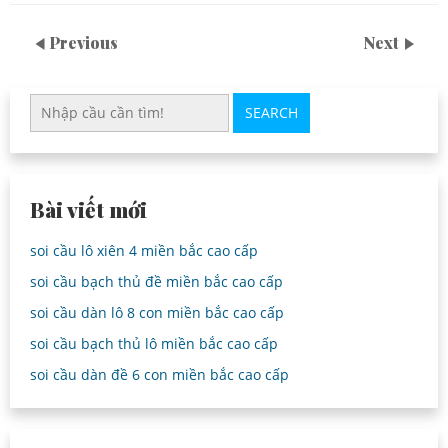
Previous
Next
SEARCH
Bài viết mới
soi cầu lô xiên 4 miền bắc cao cấp
soi cầu bạch thủ đề miền bắc cao cấp
soi cầu dàn lô 8 con miền bắc cao cấp
soi cầu bạch thủ lô miền bắc cao cấp
soi cầu dàn đề 6 con miền bắc cao cấp