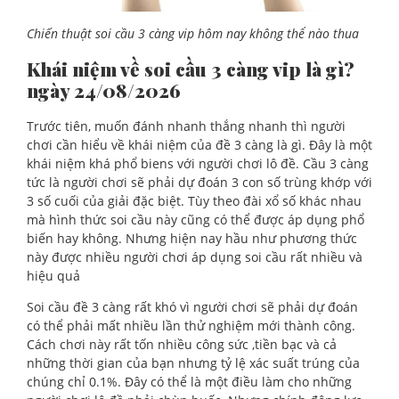
Chiến thuật soi cầu 3 càng vip hôm nay không thể nào thua
Khái niệm về soi cầu 3 càng vip là gì?
ngày 24/08/2026
Trước tiên, muốn đánh nhanh thắng nhanh thì người
chơi cần hiểu về khái niệm của đề 3 càng là gì. Đây là một
khái niệm khá phổ biens với người chơi lô đề. Cầu 3 càng
tức là người chơi sẽ phải dự đoán 3 con số trùng khớp với
3 số cuối của giải đặc biệt. Tùy theo đài xổ số khác nhau
mà hình thức soi cầu này cũng có thể được áp dụng phổ
biến hay không. Nhưng hiện nay hầu như phương thức
này được nhiều người chơi áp dụng soi cầu rất nhiều và
hiệu quả
Soi cầu đề 3 càng rất khó vì người chơi sẽ phải dự đoán
có thể phải mất nhiều lần thử nghiệm mới thành công.
Cách chơi này rất tốn nhiều công sức ,tiền bạc và cả
những thời gian của bạn nhưng tỷ lệ xác suất trúng của
chúng chỉ 0.1%. Đây có thể là một điều làm cho những