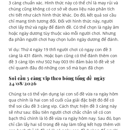
3 càng chuẩn xác. Hình thức này có thể chỉ là may rủi và
chúng cũng không có cơ sở về duex liệu nào phân tích
chi tiết như cách hình thức khác. Do đó, kết quả soi cầu
chỉ mang tính tương đối. Đối với hình thức này, người
chơi lấy thứ và ngày để đánh đề. Có thể chọn là ngày âm
hoặc ngày dương tùy thuộc vào mỗi người chơi. Nhưng
đa phần người chơi hay chọn luôn ngày dương để đánh.
Ví dụ: Thứ 4 ngày 19 thfi người chơi có ngay con đề 3
càng là 431 đánh. Hoặc bạn cũng có thể đánh thêm con
đề 3 càng lộn như 502 hay 003 thì đảm bảo lô đề về sẽ
chỉ quanh đâu đó những con số mà bạn đã chọn
Soi cầu 3 càng vip theo bóng tổng đề ngày
24/08/2026
Chúng ta có thể vận dụng lại con số đề vừa ra ngày hôm
qua chính là hai con số cuối của giải đặc biệt đó để có
thể soi cầu đề 3 càng vip. Cách thực hiện đề 3 càng này
sẽ như sau: Đầu tiên người chơi chắc chắn sẽ có con
bạch thủ chính là lô đề vừa ra ngày hôm nay. Sau đó, bạn
chỉ cần lấy hai số trong đề này làm tổng kết hợp thêm với