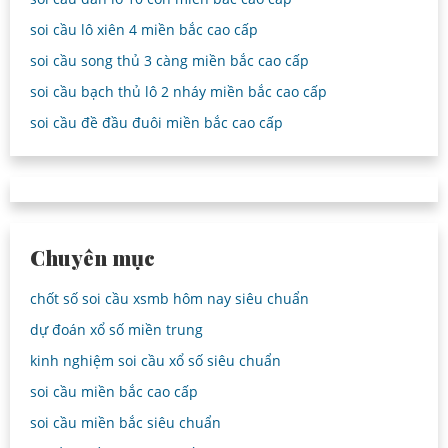
soi cầu lô xiên 4 miền bắc cao cấp
soi cầu song thủ 3 càng miền bắc cao cấp
soi cầu bạch thủ lô 2 nháy miền bắc cao cấp
soi cầu đề đầu đuôi miền bắc cao cấp
Chuyên mục
chốt số soi cầu xsmb hôm nay siêu chuẩn
dự đoán xổ số miền trung
kinh nghiệm soi cầu xổ số siêu chuẩn
soi cầu miền bắc cao cấp
soi cầu miền bắc siêu chuẩn