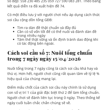
số đẹp: 558 230 485 235 059 727 590 083 281. Theo bảng
kết quả diễn ra đã xuất hiện đề 74.
Có một điều lưu ý với người chơi nếu áp dụng cách thức
soi cầu cộng dồn tổng GĐB:
Tìm ra dàn đề thật chuẩn và đầy đủ
Cần có số vốn tốt để có thể nuôi và đánh dàn đề
trong nhiều ngày
Tâm thế thật vững và ổn định tránh dao động khi
có tác động bên ngoài.
Cách soi cầu số 7: Nuôi tổng chuẩn
trong 7 ngày ngày 15/04/2026
Nuôi tổng trong 7 ngày cũng là cách soi cầu khá hay và
thú vị. Hơn hết, người chơi cũng rất quan tâm về tỷ lệ %
hiệu quả của chúng mang lại.
Điểm mấu chốt của cách soi cầu này chính là sử dụng
con số vị trí 1 của giải đặc biệt thứ 2 để làm tổng chuẩn.
Người chơi sẽ đánh liên tục trong 0 ngày. Theo thống kế
ngày cuối tuần chắc chắn chúng sẽ về.