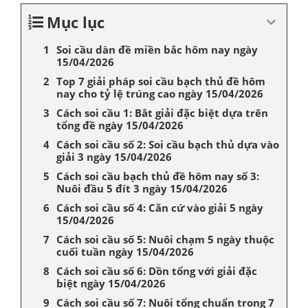
Mục lục
Soi cầu dàn đề miền bắc hôm nay ngày
15/04/2026
Top 7 giải pháp soi cầu bạch thủ đề hôm
nay cho tỷ lệ trúng cao ngày 15/04/2026
Cách soi cầu 1: Bắt giải đặc biệt dựa trên
tổng đề ngày 15/04/2026
Cách soi cầu số 2: Soi cầu bạch thủ dựa vào
giải 3 ngày 15/04/2026
Cách soi cầu bạch thủ đề hôm nay số 3:
Nuôi đầu 5 đít 3 ngày 15/04/2026
Cách soi cầu số 4: Căn cứ vào giải 5 ngày
15/04/2026
Cách soi cầu số 5: Nuôi chạm 5 ngày thuộc
cuối tuần ngày 15/04/2026
Cách soi cầu số 6: Dồn tổng với giải đặc
biệt ngày 15/04/2026
Cách soi cầu số 7: Nuôi tổng chuẩn trong 7