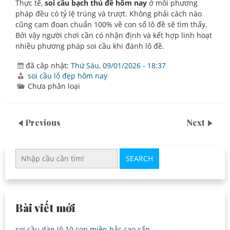
Thực tế,
soi cầu bạch thủ đề hôm nay
ở mỗi phương
pháp đều có tỷ lệ trúng và trượt. Không phải cách nào
cũng cam đoan chuẩn 100% về con số lô đề sẽ tìm thấy.
Bởi vậy người chơi cần có nhận định và kết hợp linh hoạt
nhiều phương pháp soi cầu khi đánh lô đề.
đã câp nhật:
Thứ Sáu, 09/01/2026 - 18:37
soi cầu lô đẹp hôm nay
Chưa phân loại
Previous
Next
SEARCH
Bài viết mới
soi cầu dàn lô 10 con miền bắc cao cấp