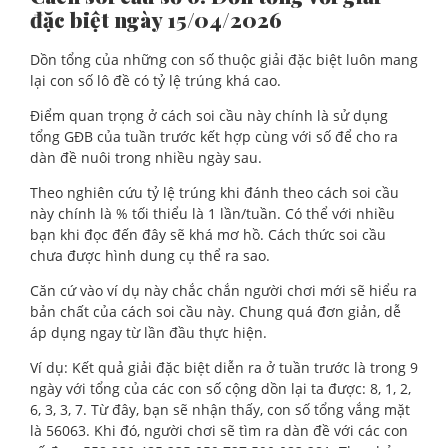
đặc biệt ngày 15/04/2026
Dồn tổng của những con số thuộc giải đặc biệt luôn mang
lại con số lô đề có tỷ lệ trúng khá cao.
Điểm quan trọng ở cách soi cầu này chính là sử dụng
tổng GĐB của tuần trước kết hợp cùng với số để cho ra
dàn đề nuôi trong nhiều ngày sau.
Theo nghiên cứu tỷ lệ trúng khi đánh theo cách soi cầu
này chính là % tối thiểu là 1 lần/tuần. Có thể với nhiều
bạn khi đọc đến đây sẽ khá mơ hồ. Cách thức soi cầu
chưa được hình dung cụ thể ra sao.
Căn cứ vào ví dụ này chắc chắn người chơi mới sẽ hiểu ra
bản chất của cách soi cầu này. Chung quá đơn giản, dễ
áp dụng ngay từ lần đầu thực hiện.
Ví dụ: Kết quả giải đặc biệt diễn ra ở tuần trước là trong 9
ngày với tổng của các con số cộng dồn lại ta được: 8, 1, 2,
6, 3, 3, 7. Từ đây, bạn sẽ nhận thấy, con số tổng vắng mặt
là 56063. Khi đó, người chơi sẽ tìm ra dàn đề với các con