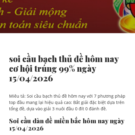
soi cầu bạch thủ đề hôm nay
cơ hội trúng 99% ngày
15/04/2026
Miêu tả: Soi cầu bạch thủ đề hôm nay với 7 phương pháp
top đầu mang lại hiệu quả cao: Bắt giải đặc biệt dựa trên
tổng đề, dựa vào giải 3 nuôi đầu 0 đít 0 đánh đề.
Soi cầu dàn đề miền bắc hôm nay ngày
15/04/2026