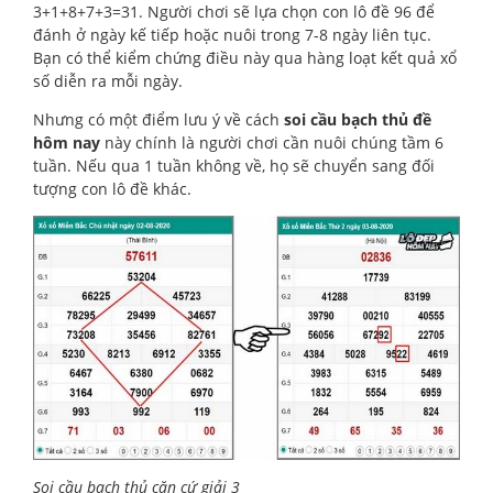
3+1+8+7+3=31. Người chơi sẽ lựa chọn con lô đề 96 để
đánh ở ngày kế tiếp hoặc nuôi trong 7-8 ngày liên tục.
Bạn có thể kiểm chứng điều này qua hàng loạt kết quả xổ
số diễn ra mỗi ngày.
Nhưng có một điểm lưu ý về cách
soi cầu bạch thủ đề
hôm nay
này chính là người chơi cần nuôi chúng tầm 6
tuần. Nếu qua 1 tuần không về, họ sẽ chuyển sang đối
tượng con lô đề khác.
Soi cầu bạch thủ căn cứ giải 3