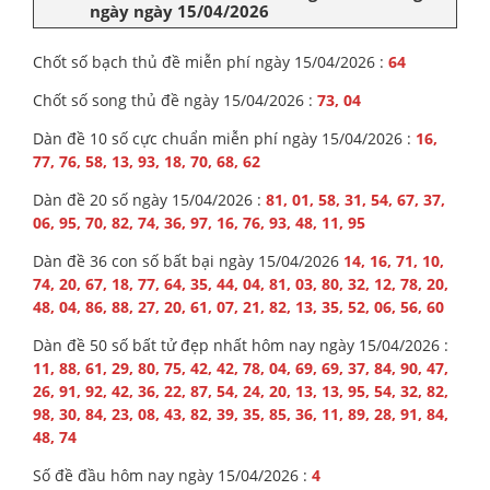
ngày ngày 15/04/2026
Chốt số bạch thủ đề miễn phí ngày 15/04/2026 :
64
Chốt số song thủ đề ngày 15/04/2026 :
73, 04
Dàn đề 10 số cực chuẩn miễn phí ngày 15/04/2026 :
16,
77, 76, 58, 13, 93, 18, 70, 68, 62
Dàn đề 20 số ngày 15/04/2026 :
81, 01, 58, 31, 54, 67, 37,
06, 95, 70, 82, 74, 36, 97, 16, 76, 93, 48, 11, 95
Dàn đề 36 con số bất bại ngày 15/04/2026
14, 16, 71, 10,
74, 20, 67, 18, 77, 64, 35, 44, 04, 81, 03, 80, 32, 12, 78, 20,
48, 04, 86, 88, 27, 20, 61, 07, 21, 82, 13, 35, 52, 06, 56, 60
Dàn đề 50 số bất tử đẹp nhất hôm nay ngày 15/04/2026 :
11, 88, 61, 29, 80, 75, 42, 42, 78, 04, 69, 69, 37, 84, 90, 47,
26, 91, 92, 42, 36, 22, 87, 54, 24, 20, 13, 13, 95, 54, 32, 82,
98, 30, 84, 23, 08, 43, 82, 39, 35, 85, 36, 11, 89, 28, 91, 84,
48, 74
Số đề đầu hôm nay ngày 15/04/2026 :
4