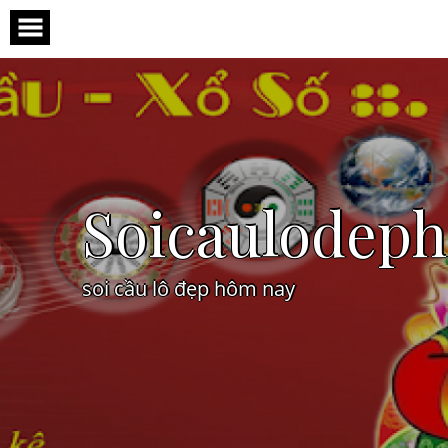
Skip
to
content
Soicaulodep
soi cầu lô đẹp hôm nay