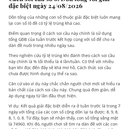
đặc biệt ngày 24/08/2026
Dồn tổng của những con số thuộc giải đặc biệt luôn mang
lại con số lô đề có tỷ lệ trúng khá cao.
Điểm quan trọng ở cách soi cầu này chính là sử dụng
tổng GĐB của tuần trước kết hợp cùng với số để cho ra
dàn đề nuôi trong nhiều ngày sau.
Theo nghiên cứu tỷ lệ trúng khi đánh theo cách soi cầu
này chính là % tối thiểu là 4 lần/tuần. Có thể với nhiều
bạn khi đọc đến đây sẽ khá mơ hồ. Cách thức soi cầu
chưa được hình dung cụ thể ra sao.
Căn cứ vào ví dụ này chắc chắn người chơi mới sẽ hiểu ra
bản chất của cách soi cầu này. Chung quá đơn giản, dễ
áp dụng ngay từ lần đầu thực hiện.
Ví dụ: Kết quả giải đặc biệt diễn ra ở tuần trước là trong 7
ngày với tổng của các con số cộng dồn lại ta được: 8, 9, 8,
8, 1, 0, 8. Từ đây, bạn sẽ nhận thấy, con số tổng vắng mặt
là 74960. Khi đó, người chơi sẽ tìm ra dàn đề với các con