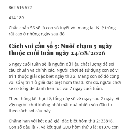
862 516 572
414 189
Chắc chắn 56 sẽ là con số tuyệt vời mang lại tỷ lệ trúng
rất cao ở những ngày sau đó.
Cách soi cầu số 5: Nuôi chạm 5 ngày
thuộc cuối tuần ngày 24/08/2026
5 ngày cuối tuần sẽ là nguồn dữ liệu chất lượng để soi
cầu chuẩn và chính xác. Người chơi sẽ sử dụng con số vị
trí 1 thuộc giải đặc biệt ngày thứ 2. Mang con số đó cộng
với số vị trí 1 ở giải đặc biệt hôm thứ 3. Khi đó, người chơi
sẽ có tổng để đánh liên tục với 7 ngày cuối tuần.
Theo thống kế thực tế, tổng này sẽ về ngay sau 2 ngày. Vì
vậy người chơi không phải mất quá nhiều vốn đầu tư
theo cách soi cầu này.
Chẳng hạn với kết quả giải đặc biệt hôm thứ 2: 33818.
Con số đầu là 7. Và kết quả GĐB hôm thứ 3 là: 81376 con