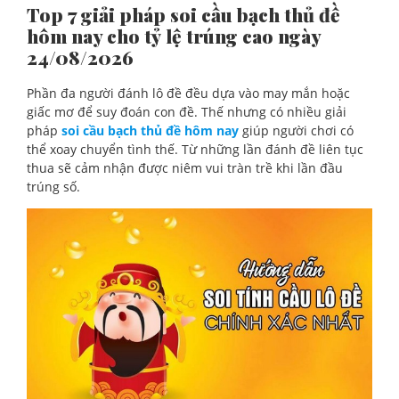
Top 7 giải pháp soi cầu bạch thủ đề
hôm nay cho tỷ lệ trúng cao ngày
24/08/2026
Phần đa người đánh lô đề đều dựa vào may mắn hoặc
giấc mơ để suy đoán con đề. Thế nhưng có nhiều giải
pháp
soi cầu bạch thủ đề hôm nay
giúp người chơi có
thể xoay chuyển tình thế. Từ những lần đánh đề liên tục
thua sẽ cảm nhận được niêm vui tràn trề khi lần đầu
trúng số.