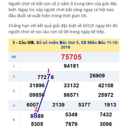
Người chơi sẽ bắt con số 2 nằm ở trung tâm của giải đặc
biệt. Ngay lúc này người chơi bắt sóng ngay cơ hội báo
đầu đuổi sẽ xuất hiện trong thời gian tới.
Chẳng hạn với kết quả giải đặc biệt về 65525 ngay khi đó
người chơi sẽ soi cầu con số 08 trong ngày kế tiếp.