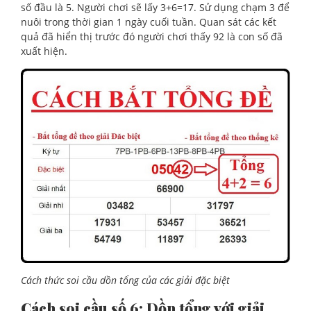
số đầu là 5. Người chơi sẽ lấy 3+6=17. Sử dụng chạm 3 để
nuôi trong thời gian 1 ngày cuối tuần. Quan sát các kết
quả đã hiển thị trước đó người chơi thấy 92 là con số đã
xuất hiện.
Cách thức soi cầu dồn tổng của các giải đặc biệt
Cách soi cầu số 6: Dồn tổng với giải