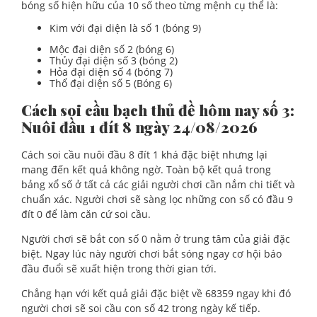
bóng số hiện hữu của 10 số theo từng mệnh cụ thể là:
Kim với đại diện là số 1 (bóng 9)
Mộc đại diện số 2 (bóng 6)
Thủy đại diện số 3 (bóng 2)
Hỏa đại diện số 4 (bóng 7)
Thổ đại diện số 5 (Bóng 6)
Cách soi cầu bạch thủ đề hôm nay số 3:
Nuôi đầu 1 đít 8 ngày 24/08/2026
Cách soi cầu nuôi đầu 8 đít 1 khá đặc biệt nhưng lại
mang đến kết quả không ngờ. Toàn bộ kết quả trong
bảng xổ số ở tất cả các giải người chơi cần nắm chi tiết và
chuẩn xác. Người chơi sẽ sàng lọc những con số có đầu 9
đít 0 để làm căn cứ soi cầu.
Người chơi sẽ bắt con số 0 nằm ở trung tâm của giải đặc
biệt. Ngay lúc này người chơi bắt sóng ngay cơ hội báo
đầu đuổi sẽ xuất hiện trong thời gian tới.
Chẳng hạn với kết quả giải đặc biệt về 68359 ngay khi đó
người chơi sẽ soi cầu con số 42 trong ngày kế tiếp.