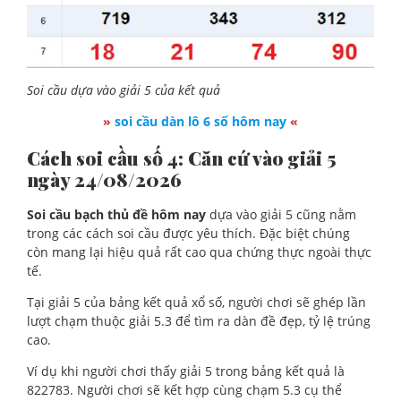
Soi cầu dựa vào giải 5 của kết quả
»
soi cầu dàn lô 6 số hôm nay
«
Cách soi cầu số 4: Căn cứ vào giải 5
ngày 24/08/2026
Soi cầu bạch thủ đề hôm nay
dựa vào giải 5 cũng nằm
trong các cách soi cầu được yêu thích. Đặc biệt chúng
còn mang lại hiệu quả rất cao qua chứng thực ngoài thực
tế.
Tại giải 5 của bảng kết quả xổ số, người chơi sẽ ghép lần
lượt chạm thuộc giải 5.3 để tìm ra dàn đề đẹp, tỷ lệ trúng
cao.
Ví dụ khi người chơi thấy giải 5 trong bảng kết quả là
822783. Người chơi sẽ kết hợp cùng chạm 5.3 cụ thể