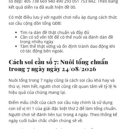
số đẹp: 405 738 669 940 490 293 051 753 842. Theo bảng
kết quả diễn ra đã xuất hiện đề 00.
Có một điều lưu ý với người chơi nếu áp dụng cách thức
soi cầu cộng dồn tổng GĐB:
Tìm ra dàn đề thật chuẩn và đầy đủ
Cần có số vốn tốt để có thể nuôi và đánh dàn đề
trong nhiều ngày
Tâm thế thật vững và ổn định tránh dao động khi
có tác động bên ngoài.
Cách soi cầu số 7: Nuôi tổng chuẩn
trong 7 ngày ngày 24/08/2026
Nuôi tổng trong 7 ngày cũng là cách soi cầu khá hay và
thú vị. Hơn hết, người chơi cũng rất quan tâm về tỷ lệ %
hiệu quả của chúng mang lại.
Điểm mấu chốt của cách soi cầu này chính là sử dụng
con số vị trí 1 của giải đặc biệt thứ 2 để làm tổng chuẩn.
Người chơi sẽ đánh liên tục trong 4 ngày. Theo thống kế
ngày cuối tuần chắc chắn chúng sẽ về.