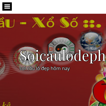
Skip
to
content
Soicaulodep
soi cầu lô đẹp hôm nay