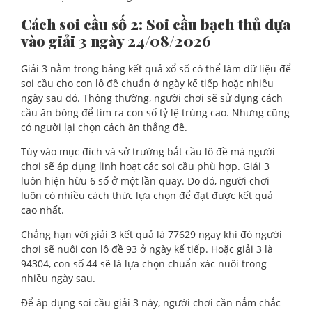
Cách soi cầu số 2: Soi cầu bạch thủ dựa
vào giải 3 ngày 24/08/2026
Giải 3 nằm trong bảng kết quả xổ số có thể làm dữ liệu để
soi cầu cho con lô đề chuẩn ở ngày kế tiếp hoặc nhiều
ngày sau đó. Thông thường, người chơi sẽ sử dụng cách
cầu ăn bóng để tìm ra con số tỷ lệ trúng cao. Nhưng cũng
có người lại chọn cách ăn thẳng đề.
Tùy vào mục đích và sở trường bắt cầu lô đề mà người
chơi sẽ áp dụng linh hoạt các soi cầu phù hợp. Giải 3
luôn hiện hữu 6 số ở một lần quay. Do đó, người chơi
luôn có nhiều cách thức lựa chọn để đạt được kết quả
cao nhất.
Chẳng hạn với giải 3 kết quả là 77629 ngay khi đó người
chơi sẽ nuôi con lô đề 93 ở ngày kế tiếp. Hoặc giải 3 là
94304, con số 44 sẽ là lựa chọn chuẩn xác nuôi trong
nhiều ngày sau.
Để áp dụng soi cầu giải 3 này, người chơi cần nắm chắc