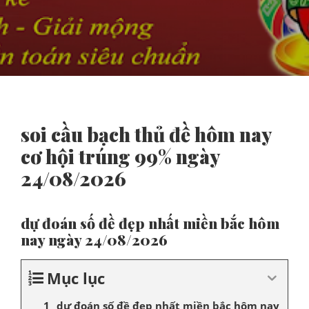
soi cầu bạch thủ đề hôm nay
cơ hội trúng 99% ngày
24/08/2026
dự đoán số đề đẹp nhất miền bắc hôm
nay ngày 24/08/2026
Mục lục
dự đoán số đề đẹp nhất miền bắc hôm nay