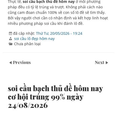
Thực tế,
soi cầu bạch thủ đề hôm nay
ở mỗi phương
pháp đều có tỷ lệ trúng và trượt. Không phải cách nào
cũng cam đoan chuẩn 100% về con số lô đề sẽ tìm thấy.
Bởi vậy người chơi cần có nhận định và kết hợp linh hoạt
nhiều phương pháp soi cầu khi đánh lô đề.
đã câp nhật:
Thứ Tư, 20/05/2026 - 19:24
soi cầu lô đẹp hôm nay
Chưa phân loại
Previous
Next
soi cầu bạch thủ đề hôm nay
cơ hội trúng 99% ngày
24/08/2026