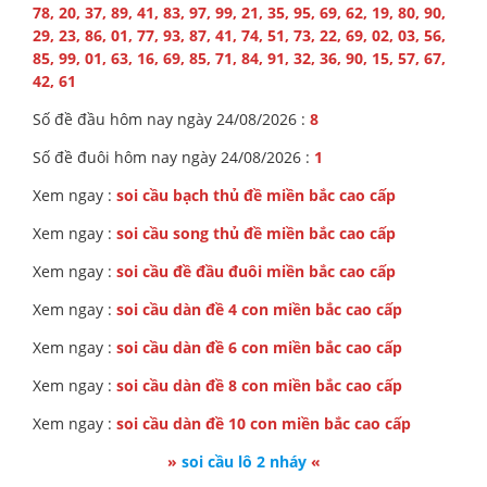
78, 20, 37, 89, 41, 83, 97, 99, 21, 35, 95, 69, 62, 19, 80, 90,
29, 23, 86, 01, 77, 93, 87, 41, 74, 51, 73, 22, 69, 02, 03, 56,
85, 99, 01, 63, 16, 69, 85, 71, 84, 91, 32, 36, 90, 15, 57, 67,
42, 61
Số đề đầu hôm nay ngày 24/08/2026 :
8
Số đề đuôi hôm nay ngày 24/08/2026 :
1
Xem ngay :
soi cầu bạch thủ đề miền bắc cao cấp
Xem ngay :
soi cầu song thủ đề miền bắc cao cấp
Xem ngay :
soi cầu đề đầu đuôi miền bắc cao cấp
Xem ngay :
soi cầu dàn đề 4 con miền bắc cao cấp
Xem ngay :
soi cầu dàn đề 6 con miền bắc cao cấp
Xem ngay :
soi cầu dàn đề 8 con miền bắc cao cấp
Xem ngay :
soi cầu dàn đề 10 con miền bắc cao cấp
»
soi cầu lô 2 nháy
«