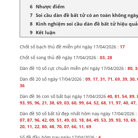
Nhược điểm
Soi cầu dàn đề bất tử có an toàn không ngà
Kinh nghiệm soi cầu dàn đề bất tử hiệu qu
Kết luận
Chốt số bạch thủ đề miễn phí ngày 17/04/2026 :
17
Chốt số song thủ đề ngày 17/04/2026 :
03, 28
Dàn đề 10 số cực chuẩn miễn phí ngày 17/04/2026 :
80, 3
Dàn đề 20 số ngày 17/04/2026 :
09, 17, 31, 71, 69, 39, 30, 
36
Dàn đề 36 con số bất bại ngày 17/04/2026
40, 81, 54, 89, 
93, 95, 96, 21, 38, 69, 03, 60, 99, 64, 52, 68, 11, 97, 40, 47,
Dàn đề 50 số bất tử đẹp nhất hôm nay ngày 17/04/2026 :
07, 87, 96, 42, 09, 51, 49, 03, 18, 84, 49, 53, 39, 93, 10, 69,
20, 11, 22, 80, 48, 70, 07, 66, 11, 69
Số đề đầu hôm nay ngày 17/04/2026 :
4