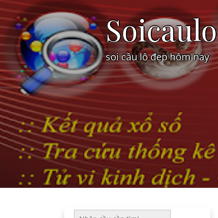
Soicaul
soi cầu lô đẹp hôm nay