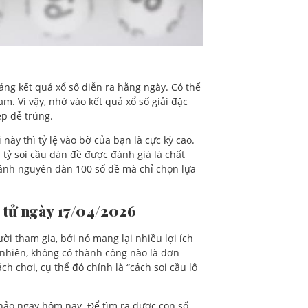
bảng kết quả xổ số diễn ra hằng ngày. Có thể
m. Vì vậy, nhờ vào kết quả xổ số giải đặc
ẹp dễ trúng.
này thì tỷ lệ vào bờ của bạn là cực kỳ cao.
tỷ soi cầu dàn đề được đánh giá là chất
đánh nguyên dàn 100 số đề mà chỉ chọn lựa
t tử ngày 17/04/2026
i tham gia, bởi nó mang lại nhiều lợi ích
uy nhiên, không có thành công nào là đơn
ch chơi, cụ thể đó chính là “cách soi cầu lô
khảo ngay hôm nay. Để tìm ra được con số