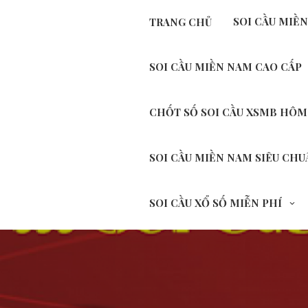
Skip
to
SOI CẦU MIỀN
TRANG CHỦ
content
SOI CẦU MIỀN NAM CAO CẤP
CHỐT SỐ SOI CẦU XSMB HÔM
SOI CẦU MIỀN NAM SIÊU CHU
SOI CẦU XỔ SỐ MIỄN PHÍ