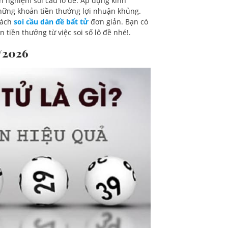
nh nghiệm soi cầu lô đề. Áp dụng kinh
hững khoản tiền thưởng lợi nhuận khủng.
cách
soi cầu dàn đề bất tử
đơn giản. Bạn có
iền thưởng từ việc soi số lô đề nhé!.
4/2026