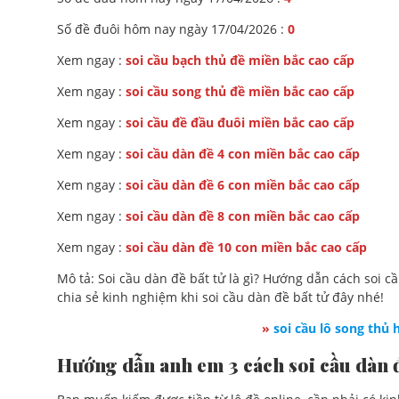
Số đề đuôi hôm nay ngày 17/04/2026 :
0
Xem ngay :
soi cầu bạch thủ đề miền bắc cao cấp
Xem ngay :
soi cầu song thủ đề miền bắc cao cấp
Xem ngay :
soi cầu đề đầu đuôi miền bắc cao cấp
Xem ngay :
soi cầu dàn đề 4 con miền bắc cao cấp
Xem ngay :
soi cầu dàn đề 6 con miền bắc cao cấp
Xem ngay :
soi cầu dàn đề 8 con miền bắc cao cấp
Xem ngay :
soi cầu dàn đề 10 con miền bắc cao cấp
Mô tả: Soi cầu dàn đề bất tử là gì? Hướng dẫn cách soi c
chia sẻ kinh nghiệm khi soi cầu dàn đề bất tử đây nhé!
»
soi cầu lô song thủ
Hướng dẫn anh em 3 cách soi cầu dàn 