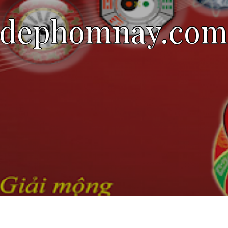
odephomnay.com