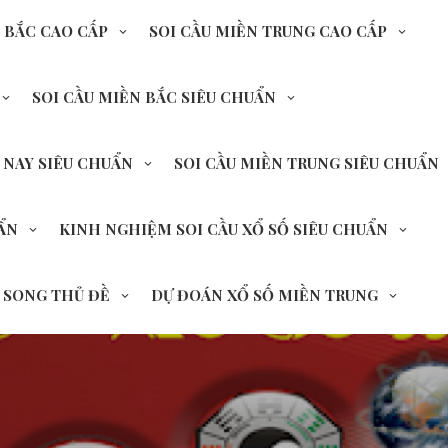
 BẮC CAO CẤP
SOI CẦU MIỀN TRUNG CAO CẤP
SOI CẦU MIỀN BẮC SIÊU CHUẨN
 NAY SIÊU CHUẨN
SOI CẦU MIỀN TRUNG SIÊU CHUẨN
ẨN
KINH NGHIỆM SOI CẦU XỔ SỐ SIÊU CHUẨN
SONG THỦ ĐỀ
DỰ ĐOÁN XỔ SỐ MIỀN TRUNG