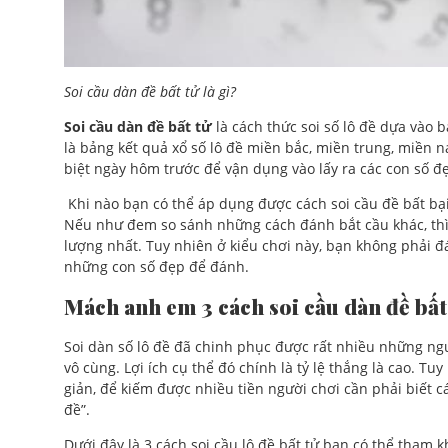
Soi cầu dàn đề bất tử là gì?
Soi cầu dàn đề bất tử
là cách thức soi số lô đề dựa vào 
là bảng kết quả xổ số lô đề miền bắc, miền trung, miền na
biệt ngày hôm trước để vận dụng vào lấy ra các con số đ
Khi nào bạn có thể áp dụng được cách soi cầu đề bất bại 
Nếu như đem so sánh những cách đánh bắt cầu khác, thì 
lượng nhất. Tuy nhiên ở kiểu chơi này, bạn không phải 
những con số đẹp để đánh.
Mách anh em 3 cách soi cầu dàn đề bấ
Soi dàn số lô đề đã chinh phục được rất nhiều những ngườ
vô cùng. Lợi ích cụ thể đó chính là tỷ lệ thắng là cao. T
giản, để kiếm được nhiều tiền người chơi cần phải biết cá
đề”.
Dưới đây là 3 cách soi cầu lô đề bất tử bạn có thể tham 