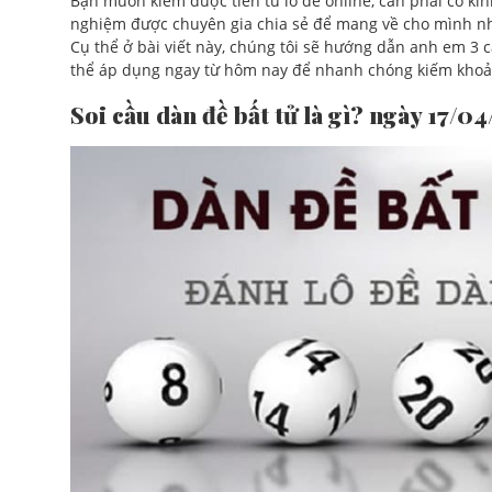
Bạn muốn kiếm được tiền từ lô đề online, cần phải có ki
nghiệm được chuyên gia chia sẻ để mang về cho mình n
Cụ thể ở bài viết này, chúng tôi sẽ hướng dẫn anh em 3 
thể áp dụng ngay từ hôm nay để nhanh chóng kiếm khoản t
Soi cầu dàn đề bất tử là gì? ngày 17/0