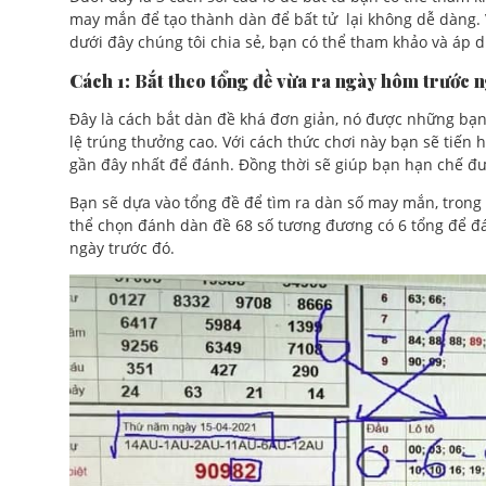
may mắn để tạo thành dàn để bất tử lại không dễ dàng. V
dưới đây chúng tôi chia sẻ, bạn có thể tham khảo và áp 
Cách 1: Bắt theo tổng đề vừa ra ngày hôm trước
Đây là cách bắt dàn đề khá đơn giản, nó được những bạn
lệ trúng thưởng cao. Với cách thức chơi này bạn sẽ tiến
gần đây nhất để đánh. Đồng thời sẽ giúp bạn hạn chế đượ
Bạn sẽ dựa vào tổng đề để tìm ra dàn số may mắn, trong c
thể chọn đánh dàn đề 68 số tương đương có 6 tổng để đ
ngày trước đó.