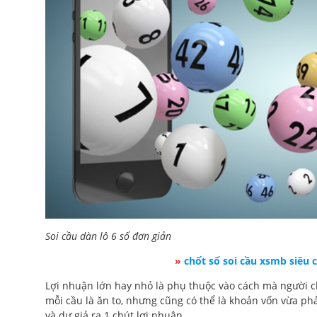
Soi cầu dàn lô 6 số đơn giản
»
chốt số soi cầu xsmb siêu 
Lợi nhuận lớn hay nhỏ là phụ thuộc vào cách mà người ch
mỗi cầu là ăn to, nhưng cũng có thể là khoản vốn vừa ph
và dư giả ra 1 chút lợi nhuận.