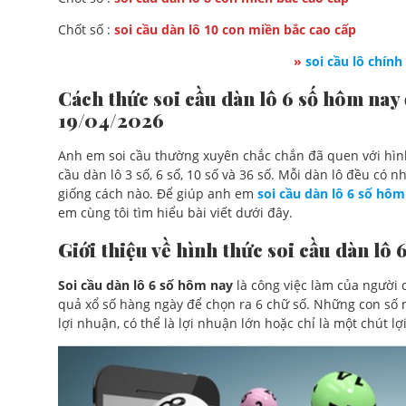
Chốt số :
soi cầu dàn lô 10 con miền bắc cao cấp
»
soi cầu lô chính
Cách thức soi cầu dàn lô 6 số hôm nay
19/04/2026
Anh em soi cầu thường xuyên chắc chắn đã quen với hình 
cầu dàn lô 3 số, 6 số, 10 số và 36 số. Mỗi dàn lô đều có 
giống cách nào. Để giúp anh em
soi cầu dàn lô 6 số hôm
em cùng tôi tìm hiểu bài viết dưới đây.
Giới thiệu về hình thức soi cầu dàn lô
Soi cầu dàn lô 6 số hôm nay
là công việc làm của người 
quả xổ số hàng ngày để chọn ra 6 chữ số. Những con số
lợi nhuận, có thể là lợi nhuận lớn hoặc chỉ là một chút l