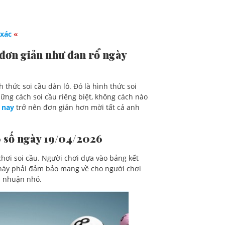
 xác
«
 đơn giản như đan rổ ngày
thức soi cầu dàn lô. Đó là hình thức soi
những cách soi cầu riêng biệt, không cách nào
 nay
trở nên đơn giản hơn mời tất cả anh
 6 số ngày 19/04/2026
chơi soi cầu. Người chơi dựa vào bảng kết
 này phải đảm bảo mang về cho người chơi
ợi nhuận nhỏ.