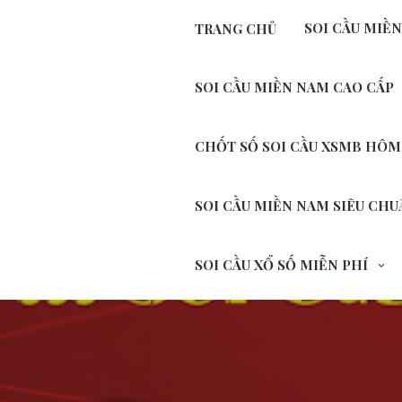
Skip
to
SOI CẦU MIỀN
TRANG CHỦ
content
SOI CẦU MIỀN NAM CAO CẤP
CHỐT SỐ SOI CẦU XSMB HÔM
SOI CẦU MIỀN NAM SIÊU CHU
SOI CẦU XỔ SỐ MIỄN PHÍ