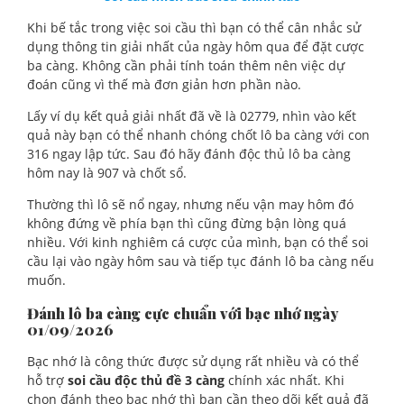
Khi bế tắc trong việc soi cầu thì bạn có thể cân nhắc sử
dụng thông tin giải nhất của ngày hôm qua để đặt cược
ba càng. Không cần phải tính toán thêm nên việc dự
đoán cũng vì thế mà đơn giản hơn phần nào.
Lấy ví dụ kết quả giải nhất đã về là 02779, nhìn vào kết
quả này bạn có thể nhanh chóng chốt lô ba càng với con
316 ngay lập tức. Sau đó hãy đánh độc thủ lô ba càng
hôm nay là 907 và chốt sổ.
Thường thì lô sẽ nổ ngay, nhưng nếu vận may hôm đó
không đứng về phía bạn thì cũng đừng bận lòng quá
nhiều. Với kinh nghiêm cá cược của mình, bạn có thể soi
cầu lại vào ngày hôm sau và tiếp tục đánh lô ba càng nếu
muốn.
Đánh lô ba càng cực chuẩn với bạc nhớ ngày
01/09/2026
Bạc nhớ là công thức được sử dụng rất nhiều và có thể
hỗ trợ
soi cầu độc thủ đề 3 càng
chính xác nhất. Khi
chọn đánh theo bạc nhớ thì bạn cần theo dõi kết quả đã