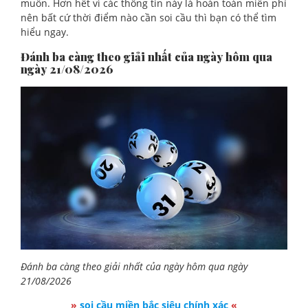
muốn. Hơn hết vì các thông tin này là hoàn toàn miễn phí
nên bất cứ thời điểm nào cần soi cầu thì bạn có thể tìm
hiểu ngay.
Đánh ba càng theo giải nhất của ngày hôm qua
ngày 21/08/2026
Đánh ba càng theo giải nhất của ngày hôm qua ngày
21/08/2026
»
soi cầu miền bắc siêu chính xác
«