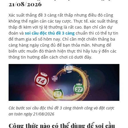
21/08/2026
Xác suất thắng đề 3 càng rất thấp nhưng điều đó cũng
không thể ngăn cản các tay cược. Thực tế, xác suất thắng
thấp đi kèm với tỷ lệ thưởng là rất cao. Bạn chỉ cần dự
đoán và
soi cầu độc thủ đề 3 càng
chuẩn thì có thể tự tin
để tham gia xổ số hôm nay. Chỉ cần một chiến thắng ba
càng hàng ngày cũng đủ để bạn thỏa mãn. Nhưng để
biến ước muốn đó thành hiện thực thì hãy lưu ý đến các
thông tin hướng dẫn cách chơi có dưới đây.
Các bước soi cầu độc thủ đề 3 càng thành công và đặt cược
an toàn ngày 21/08/2026
Công thức nào có thể dùng để soi cầu