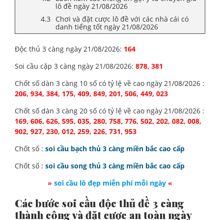
lô đề ngày 21/08/2026
Chơi và đặt cược lô đề với các nhà cái có
danh tiếng tốt ngày 21/08/2026
Độc thủ 3 càng ngày 21/08/2026:
164
Soi cầu cặp 3 càng ngày 21/08/2026:
878, 381
Chốt số dàn 3 càng 10 số có tỷ lệ về cao ngày 21/08/2026 :
206, 934, 384, 175, 409, 849, 201, 506, 449, 023
Chốt số dàn 3 càng 20 số có tỷ lệ về cao ngày 21/08/2026 :
169, 606, 626, 595, 035, 280, 758, 776, 502, 202, 082, 008,
902, 927, 230, 012, 259, 226, 731, 953
Chốt số :
soi cầu bạch thủ 3 càng miền bắc cao cấp
Chốt số :
soi cầu song thủ 3 càng miền bắc cao cấp
»
soi cầu lô đẹp miễn phí mỗi ngày
«
Các bước soi cầu độc thủ đề 3 càng
thành công và đặt cược an toàn ngày