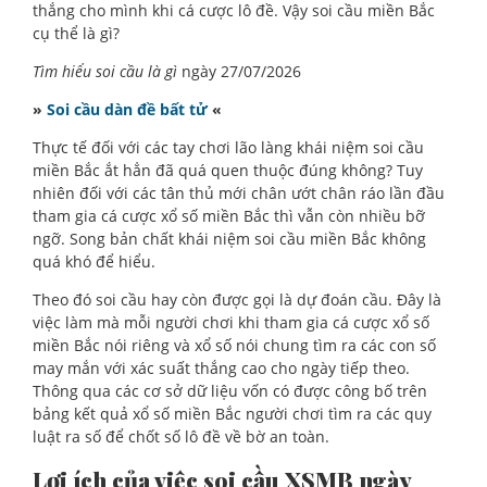
thắng cho mình khi cá cược lô đề. Vậy soi cầu miền Bắc
cụ thể là gì?
Tìm hiểu soi cầu là gì
ngày 27/07/2026
»
Soi cầu dàn đề bất tử
«
Thực tế đối với các tay chơi lão làng khái niệm soi cầu
miền Bắc ắt hẳn đã quá quen thuộc đúng không? Tuy
nhiên đối với các tân thủ mới chân ướt chân ráo lần đầu
tham gia cá cược xổ số miền Bắc thì vẫn còn nhiều bỡ
ngỡ. Song bản chất khái niệm soi cầu miền Bắc không
quá khó để hiểu.
Theo đó soi cầu hay còn được gọi là dự đoán cầu. Đây là
việc làm mà mỗi người chơi khi tham gia cá cược xổ số
miền Bắc nói riêng và xổ số nói chung tìm ra các con số
may mắn với xác suất thắng cao cho ngày tiếp theo.
Thông qua các cơ sở dữ liệu vốn có được công bố trên
bảng kết quả xổ số miền Bắc người chơi tìm ra các quy
luật ra số để chốt số lô đề về bờ an toàn.
Lợi ích của việc soi cầu XSMB ngày