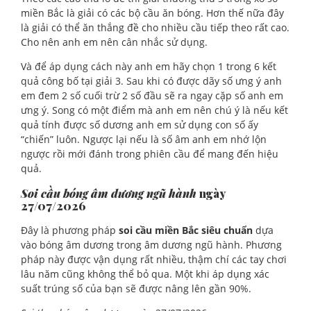
miền Bắc là giải có các bộ cầu ăn bóng. Hơn thế nữa đây
là giải có thể ăn thắng đề cho nhiều cầu tiếp theo rất cao.
Cho nên anh em nên cân nhắc sử dụng.
Và để áp dụng cách này anh em hãy chọn 1 trong 6 kết
quả công bố tại giải 3. Sau khi có được dãy số ưng ý anh
em đem 2 số cuối trừ 2 số đầu sẽ ra ngay cặp số anh em
ưng ý. Song có một điểm mà anh em nên chú ý là nếu kết
quả tính được số dương anh em sử dụng con số ấy
“chiến” luôn. Ngược lại nếu là số âm anh em nhớ lộn
ngược rồi mới đánh trong phiên cầu để mang đến hiệu
quả.
Soi cầu bóng âm dương ngũ hành
ngày
27/07/2026
Đây là phương pháp
soi cầu miền Bắc siêu chuẩn
dựa
vào bóng âm dương trong âm dương ngũ hành. Phương
pháp này được vận dụng rất nhiều, thậm chí các tay chơi
lâu năm cũng không thể bỏ qua. Một khi áp dụng xác
suất trúng số của bạn sẽ được nâng lên gần 90%.