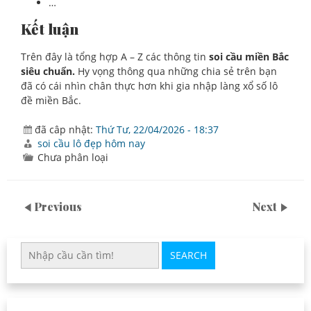
…
Kết luận
Trên đây là tổng hợp A – Z các thông tin
soi cầu miền Bắc
siêu chuẩn.
Hy vọng thông qua những chia sẻ trên bạn
đã có cái nhìn chân thực hơn khi gia nhập làng xổ số lô
đề miền Bắc.
đã câp nhật:
Thứ Tư, 22/04/2026 - 18:37
soi cầu lô đẹp hôm nay
Chưa phân loại
Previous
Next
SEARCH