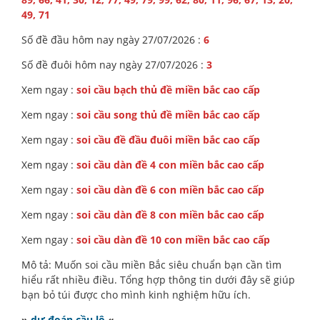
49, 71
Số đề đầu hôm nay ngày 27/07/2026 :
6
Số đề đuôi hôm nay ngày 27/07/2026 :
3
Xem ngay :
soi cầu bạch thủ đề miền bắc cao cấp
Xem ngay :
soi cầu song thủ đề miền bắc cao cấp
Xem ngay :
soi cầu đề đầu đuôi miền bắc cao cấp
Xem ngay :
soi cầu dàn đề 4 con miền bắc cao cấp
Xem ngay :
soi cầu dàn đề 6 con miền bắc cao cấp
Xem ngay :
soi cầu dàn đề 8 con miền bắc cao cấp
Xem ngay :
soi cầu dàn đề 10 con miền bắc cao cấp
Mô tả: Muốn soi cầu miền Bắc siêu chuẩn bạn cần tìm
hiểu rất nhiều điều. Tổng hợp thông tin dưới đây sẽ giúp
bạn bỏ túi được cho mình kinh nghiệm hữu ích.
»
dự đoán cầu lô
«