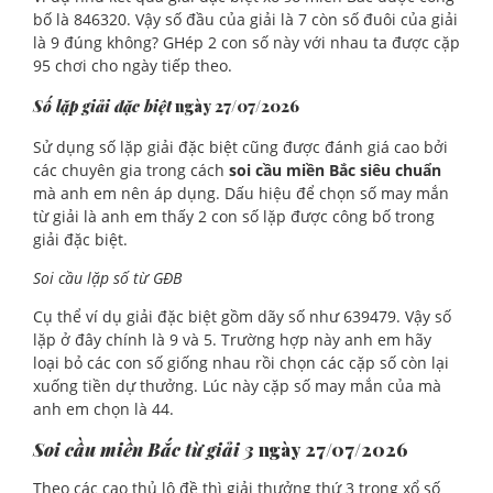
bố là 846320. Vậy số đầu của giải là 7 còn số đuôi của giải
là 9 đúng không? GHép 2 con số này với nhau ta được cặp
95 chơi cho ngày tiếp theo.
Số lặp giải đặc biệt
ngày 27/07/2026
Sử dụng số lặp giải đặc biệt cũng được đánh giá cao bởi
các chuyên gia trong cách
soi cầu miền Bắc siêu chuẩn
mà anh em nên áp dụng. Dấu hiệu để chọn số may mắn
từ giải là anh em thấy 2 con số lặp được công bố trong
giải đặc biệt.
Soi cầu lặp số từ GĐB
Cụ thể ví dụ giải đặc biệt gồm dãy số như 639479. Vậy số
lặp ở đây chính là 9 và 5. Trường hợp này anh em hãy
loại bỏ các con số giống nhau rồi chọn các cặp số còn lại
xuống tiền dự thưởng. Lúc này cặp số may mắn của mà
anh em chọn là 44.
Soi cầu miền Bắc từ giải 3
ngày 27/07/2026
Theo các cao thủ lô đề thì giải thưởng thứ 3 trong xổ số