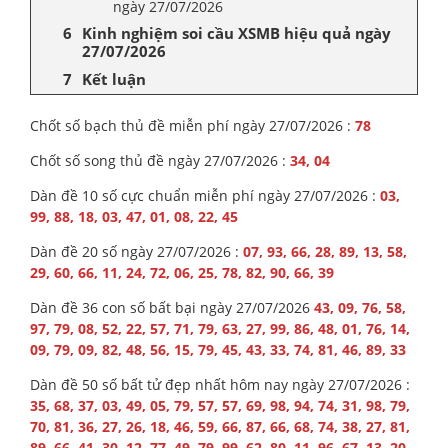
ngày 27/07/2026
Kinh nghiệm soi cầu XSMB hiệu quả ngày
27/07/2026
Kết luận
Chốt số bạch thủ đề miễn phí ngày 27/07/2026 :
78
Chốt số song thủ đề ngày 27/07/2026 :
34, 04
Dàn đề 10 số cực chuẩn miễn phí ngày 27/07/2026 :
03,
99, 88, 18, 03, 47, 01, 08, 22, 45
Dàn đề 20 số ngày 27/07/2026 :
07, 93, 66, 28, 89, 13, 58,
29, 60, 66, 11, 24, 72, 06, 25, 78, 82, 90, 66, 39
Dàn đề 36 con số bất bại ngày 27/07/2026
43, 09, 76, 58,
97, 79, 08, 52, 22, 57, 71, 79, 63, 27, 99, 86, 48, 01, 76, 14,
09, 79, 09, 82, 48, 56, 15, 79, 45, 43, 33, 74, 81, 46, 89, 33
Dàn đề 50 số bất tử đẹp nhất hôm nay ngày 27/07/2026 :
35, 68, 37, 03, 49, 05, 79, 57, 57, 69, 98, 94, 74, 31, 98, 79,
70, 81, 36, 27, 26, 18, 46, 59, 66, 87, 66, 68, 74, 38, 27, 81,
89, 66, 41, 30, 12, 77, 49, 79, 99, 62, 80, 11, 96, 67, 13, 20,