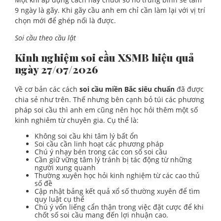
9 ngày là gãy. Khi gãy cầu anh em chỉ cần làm lại với vị trí
chọn mới để ghép nối là được.
Soi cầu theo cầu lật
Kinh nghiệm soi cầu XSMB hiệu quả
ngày 27/07/2026
Về cơ bản các cách
soi cầu miền Bắc siêu chuẩn
đã được
chia sẻ như trên. Thế nhưng bên cạnh bỏ túi các phương
pháp soi cầu thì anh em cũng nên học hỏi thêm một số
kinh nghiêm từ chuyên gia. Cụ thể là:
Không soi cầu khi tâm lý bất ổn
Soi cầu cần linh hoạt các phương pháp
Chú ý nhạy bén trong các con số soi cầu
Cần giữ vững tâm lý tránh bị tác động từ những
người xung quanh
Thường xuyên học hỏi kinh nghiệm từ các cao thủ
số đề
Cập nhật bảng kết quả xổ số thường xuyên để tìm
quy luật cụ thể
Chú ý vốn liếng cẩn thận trong việc đặt cược để khi
chốt số soi cầu mang đến lợi nhuận cao.