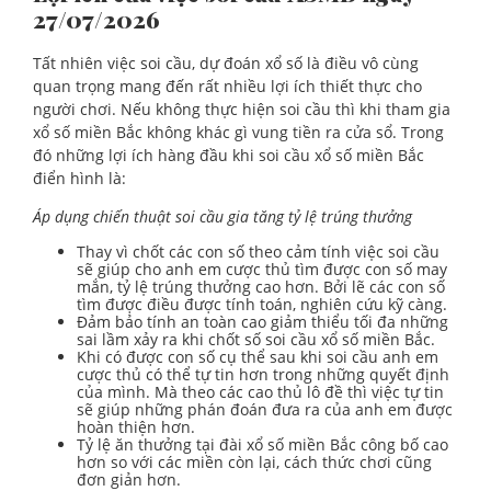
27/07/2026
Tất nhiên việc soi cầu, dự đoán xổ số là điều vô cùng
quan trọng mang đến rất nhiều lợi ích thiết thực cho
người chơi. Nếu không thực hiện soi cầu thì khi tham gia
xổ số miền Bắc không khác gì vung tiền ra cửa sổ. Trong
đó những lợi ích hàng đầu khi soi cầu xổ số miền Bắc
điển hình là:
Áp dụng chiến thuật soi cầu gia tăng tỷ lệ trúng thưởng
Thay vì chốt các con số theo cảm tính việc soi cầu
sẽ giúp cho anh em cược thủ tìm được con số may
mắn, tỷ lệ trúng thưởng cao hơn. Bởi lẽ các con số
tìm được điều được tính toán, nghiên cứu kỹ càng.
Đảm bảo tính an toàn cao giảm thiểu tối đa những
sai lầm xảy ra khi chốt số soi cầu xổ số miền Bắc.
Khi có được con số cụ thể sau khi soi cầu anh em
cược thủ có thể tự tin hơn trong những quyết định
của mình. Mà theo các cao thủ lô đề thì việc tự tin
sẽ giúp những phán đoán đưa ra của anh em được
hoàn thiện hơn.
Tỷ lệ ăn thưởng tại đài xổ số miền Bắc công bố cao
hơn so với các miền còn lại, cách thức chơi cũng
đơn giản hơn.