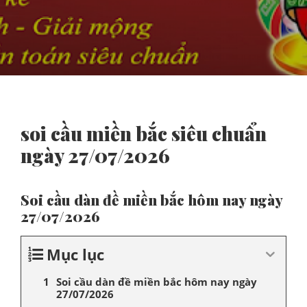
soi cầu miền bắc siêu chuẩn
ngày 27/07/2026
Soi cầu dàn đề miền bắc hôm nay ngày
27/07/2026
Mục lục
Soi cầu dàn đề miền bắc hôm nay ngày
27/07/2026