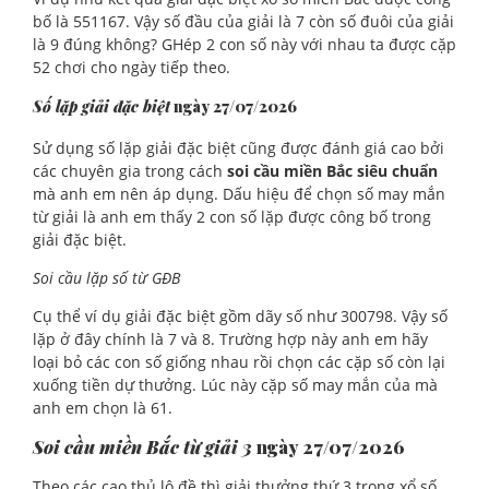
bố là 551167. Vậy số đầu của giải là 7 còn số đuôi của giải
là 9 đúng không? GHép 2 con số này với nhau ta được cặp
52 chơi cho ngày tiếp theo.
Số lặp giải đặc biệt
ngày 27/07/2026
Sử dụng số lặp giải đặc biệt cũng được đánh giá cao bởi
các chuyên gia trong cách
soi cầu miền Bắc siêu chuẩn
mà anh em nên áp dụng. Dấu hiệu để chọn số may mắn
từ giải là anh em thấy 2 con số lặp được công bố trong
giải đặc biệt.
Soi cầu lặp số từ GĐB
Cụ thể ví dụ giải đặc biệt gồm dãy số như 300798. Vậy số
lặp ở đây chính là 7 và 8. Trường hợp này anh em hãy
loại bỏ các con số giống nhau rồi chọn các cặp số còn lại
xuống tiền dự thưởng. Lúc này cặp số may mắn của mà
anh em chọn là 61.
Soi cầu miền Bắc từ giải 3
ngày 27/07/2026
Theo các cao thủ lô đề thì giải thưởng thứ 3 trong xổ số