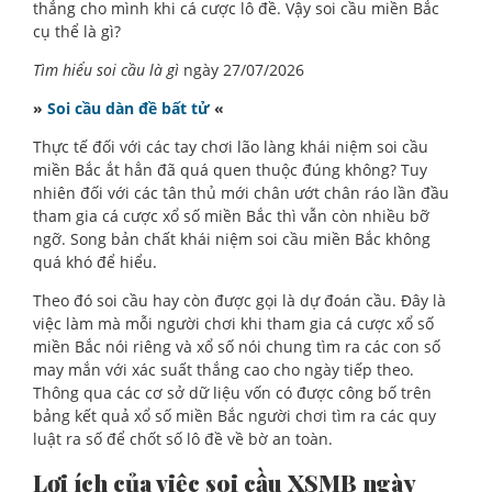
thắng cho mình khi cá cược lô đề. Vậy soi cầu miền Bắc
cụ thể là gì?
Tìm hiểu soi cầu là gì
ngày 27/07/2026
»
Soi cầu dàn đề bất tử
«
Thực tế đối với các tay chơi lão làng khái niệm soi cầu
miền Bắc ắt hẳn đã quá quen thuộc đúng không? Tuy
nhiên đối với các tân thủ mới chân ướt chân ráo lần đầu
tham gia cá cược xổ số miền Bắc thì vẫn còn nhiều bỡ
ngỡ. Song bản chất khái niệm soi cầu miền Bắc không
quá khó để hiểu.
Theo đó soi cầu hay còn được gọi là dự đoán cầu. Đây là
việc làm mà mỗi người chơi khi tham gia cá cược xổ số
miền Bắc nói riêng và xổ số nói chung tìm ra các con số
may mắn với xác suất thắng cao cho ngày tiếp theo.
Thông qua các cơ sở dữ liệu vốn có được công bố trên
bảng kết quả xổ số miền Bắc người chơi tìm ra các quy
luật ra số để chốt số lô đề về bờ an toàn.
Lợi ích của việc soi cầu XSMB ngày