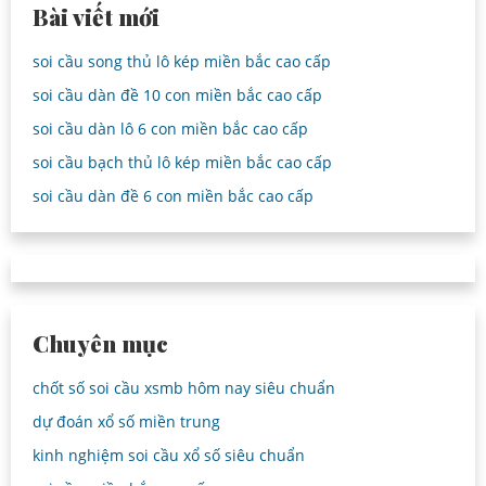
Bài viết mới
soi cầu song thủ lô kép miền bắc cao cấp
soi cầu dàn đề 10 con miền bắc cao cấp
soi cầu dàn lô 6 con miền bắc cao cấp
soi cầu bạch thủ lô kép miền bắc cao cấp
soi cầu dàn đề 6 con miền bắc cao cấp
Chuyên mục
chốt số soi cầu xsmb hôm nay siêu chuẩn
dự đoán xổ số miền trung
kinh nghiệm soi cầu xổ số siêu chuẩn