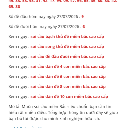
49, 33, 53, 93, 31, 42, 17, 94, 09, 47, 66, 65, 36, 80, 83, 42,
69, 36
Số đề đầu hôm nay ngày 27/07/2026 :
9
Số đề đuôi hôm nay ngày 27/07/2026 :
6
Xem ngay :
soi cầu bạch thủ đề miền bắc cao cấp
Xem ngay :
soi cầu song thủ đề miền bắc cao cấp
Xem ngay :
soi cầu đề đầu đuôi miền bắc cao cấp
Xem ngay :
soi cầu dàn đề 4 con miền bắc cao cấp
Xem ngay :
soi cầu dàn đề 6 con miền bắc cao cấp
Xem ngay :
soi cầu dàn đề 8 con miền bắc cao cấp
Xem ngay :
soi cầu dàn đề 10 con miền bắc cao cấp
Mô tả: Muốn soi cầu miền Bắc siêu chuẩn bạn cần tìm
hiểu rất nhiều điều. Tổng hợp thông tin dưới đây sẽ giúp
bạn bỏ túi được cho mình kinh nghiệm hữu ích.