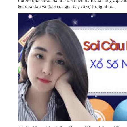
dõi kết quả xổ số mà nhà đài miền nam vừa cung cấp và
kết quả đầu và đuôi của giải bảy có sự trùng nhau.