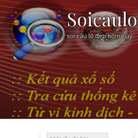
Soicaul
soi cầu lô đẹp hôm nay