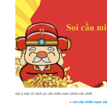
Gợi ý một số cách soi cầu miền nam chính xác nhất.
»
soi cầu miền nam si