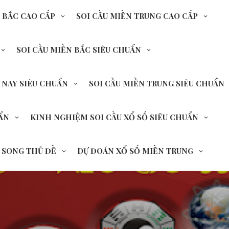
 BẮC CAO CẤP
SOI CẦU MIỀN TRUNG CAO CẤP
SOI CẦU MIỀN BẮC SIÊU CHUẨN
 NAY SIÊU CHUẨN
SOI CẦU MIỀN TRUNG SIÊU CHUẨN
ẨN
KINH NGHIỆM SOI CẦU XỔ SỐ SIÊU CHUẨN
SONG THỦ ĐỀ
DỰ ĐOÁN XỔ SỐ MIỀN TRUNG