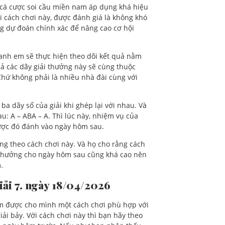
á cược soi cầu miền nam áp dụng khá hiệu
i cách chơi này, được đánh giá là không khó
g dự đoán chính xác để nâng cao cơ hội
 anh em sẽ thực hiện theo dõi kết quả nằm
 cả các dãy giải thưởng này sẽ cùng thuộc
Chứ không phải là nhiều nhà đài cùng với
ba dãy số của giải khi ghép lại với nhau. Và
: A – ABA – A. Thì lúc này, nhiệm vụ của
được đó đánh vào ngày hôm sau.
ng theo cách chơi này. Và họ cho rằng cách
g thưởng cho ngày hôm sau cũng khá cao nên
.
iải 7. ngày 18/04/2026
m được cho mình một cách chơi phù hợp với
ải bảy. Với cách chơi này thì bạn hãy theo