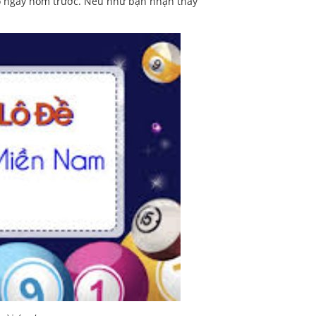
o ngày hôm trước. Nếu như bạn nhận thấy