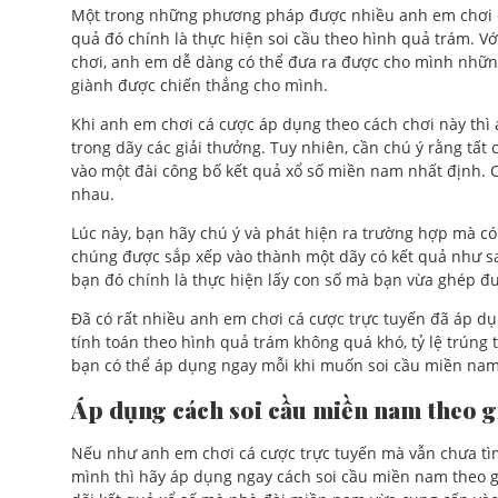
Một trong những phương pháp được nhiều anh em chơi c
quả đó chính là thực hiện soi cầu theo hình quả trám. Vớ
chơi, anh em dễ dàng có thể đưa ra được cho mình nhữn
giành được chiến thắng cho mình.
Khi anh em chơi cá cược áp dụng theo cách chơi này thì
trong dãy các giải thưởng. Tuy nhiên, cần chú ý rằng tất
vào một đài công bố kết quả xổ số miền nam nhất định. 
nhau.
Lúc này, bạn hãy chú ý và phát hiện ra trường hợp mà có 
chúng được sắp xếp vào thành một dãy có kết quả như sau
bạn đó chính là thực hiện lấy con số mà bạn vừa ghép 
Đã có rất nhiều anh em chơi cá cược trực tuyến đã áp dụ
tính toán theo hình quả trám không quá khó, tỷ lệ trún
bạn có thể áp dụng ngay mỗi khi muốn soi cầu miền nam
Áp dụng cách soi cầu miền nam theo g
Nếu như anh em chơi cá cược trực tuyến mà vẫn chưa tì
mình thì hãy áp dụng ngay cách soi cầu miền nam theo gi