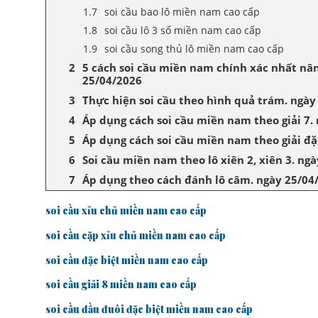
soi cầu bao lô miền nam cao cấp
soi cầu lô 3 số miền nam cao cấp
soi cầu song thủ lô miền nam cao cấp
5 cách soi cầu miền nam chính xác nhất nân
25/04/2026
Thực hiện soi cầu theo hình quả trám. ngày
Áp dụng cách soi cầu miền nam theo giải 7.
Áp dụng cách soi cầu miền nam theo giải đặ
Soi cầu miền nam theo lô xiên 2, xiên 3. ng
Áp dụng theo cách đánh lô câm. ngày 25/04
soi cầu xỉu chủ miền nam cao cấp
soi cầu cặp xỉu chủ miền nam cao cấp
soi cầu đặc biệt miền nam cao cấp
soi cầu giải 8 miền nam cao cấp
soi cầu đầu đuôi đặc biệt miền nam cao cấp