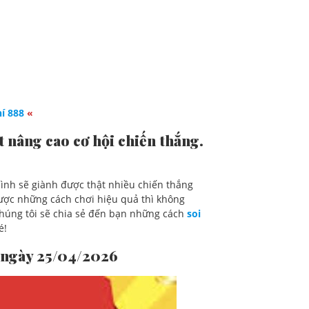
hí 888
«
t nâng cao cơ hội chiến thắng.
nh sẽ giành được thật nhiều chiến thắng
được những cách chơi hiệu quả thì không
chúng tôi sẽ chia sẻ đến bạn những cách
soi
é!
. ngày
25/04/2026