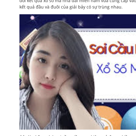
dõi kết quả xổ số mà nhà đài miền nam vừa cung cấp và
kết quả đầu và đuôi của giải bảy có sự trùng nhau.