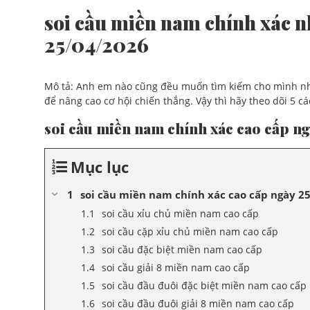
soi cầu miền nam chính xác n
25/04/2026
Mô tả: Anh em nào cũng đều muốn tìm kiếm cho mình nh
để nâng cao cơ hội chiến thắng. Vậy thì hãy theo dõi 5 cá
soi cầu miền nam chính xác cao cấp n
Mục lục
soi cầu miền nam chính xác cao cấp ngày 2
soi cầu xỉu chủ miền nam cao cấp
soi cầu cặp xỉu chủ miền nam cao cấp
soi cầu đặc biệt miền nam cao cấp
soi cầu giải 8 miền nam cao cấp
soi cầu đầu đuôi đặc biệt miền nam cao cấp
soi cầu đầu đuôi giải 8 miền nam cao cấp