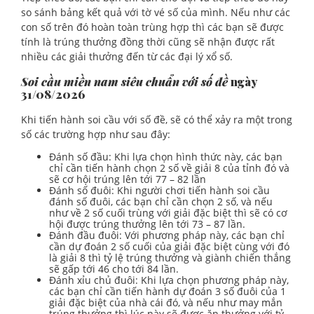
so sánh bảng kết quả với tờ vé số của mình. Nếu như các
con số trên đó hoàn toàn trùng hợp thì các bạn sẽ được
tính là trúng thưởng đồng thời cũng sẽ nhận được rất
nhiều các giải thưởng đến từ các đại lý xổ số.
Soi cầu miền nam siêu chuẩn với số đề
ngày
31/08/2026
Khi tiến hành soi cầu với số đề, sẽ có thể xảy ra một trong
số các trường hợp như sau đây:
Đánh số đầu: Khi lựa chọn hình thức này, các bạn
chỉ cần tiến hành chọn 2 số về giải 8 của tỉnh đó và
sẽ cơ hội trúng lên tới 77 – 82 lần
Đánh số đuôi: Khi người chơi tiến hành soi cầu
đánh số đuôi, các bạn chỉ cần chọn 2 số, và nếu
như về 2 số cuối trùng với giải đặc biệt thì sẽ có cơ
hội được trúng thưởng lên tới 73 – 87 lần.
Đánh đầu đuôi: Với phương pháp này, các bạn chỉ
cần dự đoán 2 số cuối của giải đặc biệt cùng với đó
là giải 8 thì tỷ lệ trúng thưởng và giành chiến thắng
sẽ gấp tới 46 cho tới 84 lần.
Đánh xỉu chủ đuôi: Khi lựa chọn phương pháp này,
các bạn chỉ cần tiến hành dự đoán 3 số đuôi của 1
giải đặc biệt của nhà cái đó, và nếu như may mắn
trúng thưởng thì lúc này sẽ được ăn thưởng với tỷ