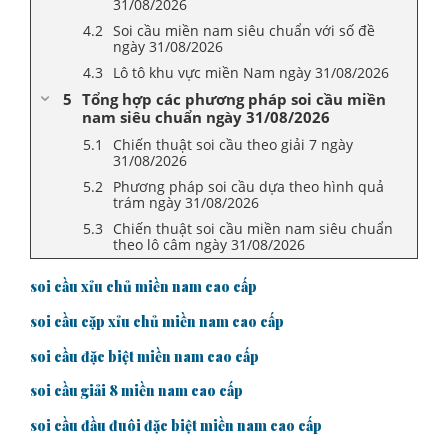
31/08/2026
Soi cầu miền nam siêu chuẩn với số đề
ngày 31/08/2026
Lô tô khu vực miền Nam ngày 31/08/2026
Tổng hợp các phương pháp soi cầu miền
nam siêu chuẩn ngày 31/08/2026
Chiến thuật soi cầu theo giải 7 ngày
31/08/2026
Phương pháp soi cầu dựa theo hình quả
trám ngày 31/08/2026
Chiến thuật soi cầu miền nam siêu chuẩn
theo lô câm ngày 31/08/2026
soi cầu xỉu chủ miền nam cao cấp
soi cầu cặp xỉu chủ miền nam cao cấp
soi cầu đặc biệt miền nam cao cấp
soi cầu giải 8 miền nam cao cấp
soi cầu đầu đuôi đặc biệt miền nam cao cấp