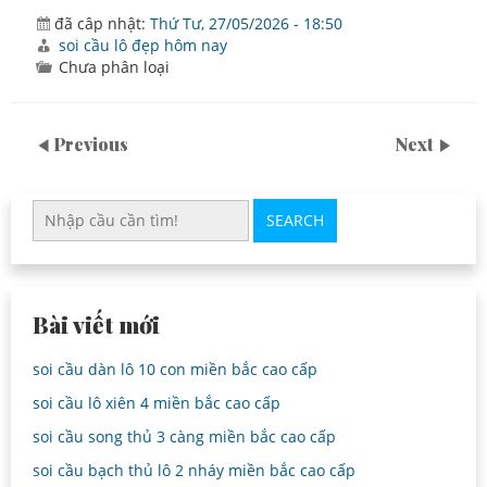
đã câp nhật:
Thứ Tư, 27/05/2026 - 18:50
soi cầu lô đẹp hôm nay
Chưa phân loại
Previous
Next
SEARCH
Bài viết mới
soi cầu dàn lô 10 con miền bắc cao cấp
soi cầu lô xiên 4 miền bắc cao cấp
soi cầu song thủ 3 càng miền bắc cao cấp
soi cầu bạch thủ lô 2 nháy miền bắc cao cấp