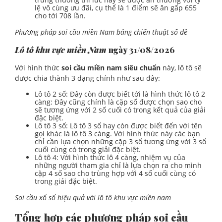
lệ vô cùng ưu đãi, cụ thể là 1 điểm sẽ ăn gấp 655
cho tới 708 lần.
Phương pháp soi cầu miền Nam bằng chiến thuật số đề
Lô tô khu vực miền Nam
ngày 31/08/2026
Với hình thức
soi cầu miền nam siêu chuẩn
này, lô tô sẽ
được chia thành 3 dạng chính như sau đây:
Lô tô 2 số: Đây còn được biết tới là hình thức lô tô 2
càng: Đây cũng chính là cặp số được chọn sao cho
sẽ tương ứng với 2 số cuối có trong kết quả của giải
đặc biệt.
Lô tô 3 số: Lô tô 3 số hay còn được biết đến với tên
gọi khác là lô tô 3 càng. Với hình thức này các bạn
chỉ cần lựa chọn những cặp 3 số tương ứng với 3 số
cuối cùng có trong giải đặc biệt.
Lô tô 4: Với hình thức lô 4 càng, nhiệm vụ của
những người tham gia chỉ là lựa chọn ra cho mình
cặp 4 số sao cho trùng hợp với 4 số cuối cùng có
trong giải đặc biệt.
Soi cầu xổ số hiệu quả với lô tô khu vực miền nam
Tổng hợp các phương pháp soi cầu