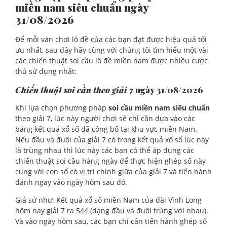
miền nam siêu chuẩn ngày
31/08/2026
Để mỗi ván chơi lô đề của các bạn đạt được hiệu quả tối
ưu nhất, sau đây hãy cùng với chúng tôi tìm hiểu một vài
các chiến thuật soi cầu lô đề miền nam được nhiều cược
thủ sử dụng nhất:
Chiến thuật soi cầu theo giải 7
ngày 31/08/2026
Khi lựa chọn phương pháp
soi cầu miền nam siêu chuẩn
theo giải 7, lúc này người chơi sẽ chỉ cần dựa vào các
bảng kết quả xổ số đã công bố tại khu vực miền Nam.
Nếu đầu và đuôi của giải 7 có trong kết quả xổ số lúc này
là trùng nhau thì lúc này các bạn có thể áp dụng các
chiến thuật soi cầu hàng ngày để thực hiện ghép số này
cùng với con số có vị trí chính giữa của giải 7 và tiến hành
đánh ngay vào ngày hôm sau đó.
Giả sử như: Kết quả xổ số miền Nam của đài Vĩnh Long
hôm nay giải 7 ra 544 (dạng đầu và đuôi trùng với nhau).
Và vào ngày hôm sau, các bạn chỉ cần tiến hành ghép số