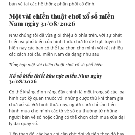
bán vé tại các hệ thống phân phối cố định.
Một vài chiến thuật chơi xổ số miền
Nam ngày 31/08/2026
Như chúng tôi đã vừa giới thiệu ở phía trên, với sự phát
triển và phổ biến của hình thức chơi lô đề trực tuyến thì
hiện nay các bạn có thể lựa chọn cho mình với rất nhiều
các cách soi cầu miền Nam đa dạng như sau:
Tổng hợp một vài chiến thuật chơi xổ số phổ biến
Xổ số kiến thiết khu vực miền Nam
ngày
31/08/2026
Có thể khẳng định rằng đây chính là một trong số các loại
hình cực kỳ quen thuộc với những cược thủ khi tham gia
chơi xổ số. Với hình thức này, người chơi chỉ cần tiến
hành mua cho mình các tờ vé số dự thưởng từ những
người bán vé số hoặc cũng có thể chọn cách mua của đại
lý đài quay số.
Tiếp theo đó, các bạn chỉ cần chờ đợi và tiếp theo đó hay