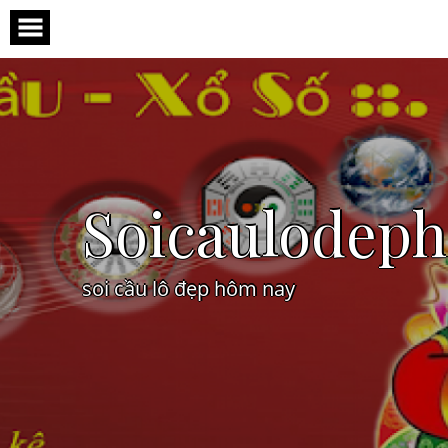
Skip
to
content
Soicaulodep
soi cầu lô đẹp hôm nay