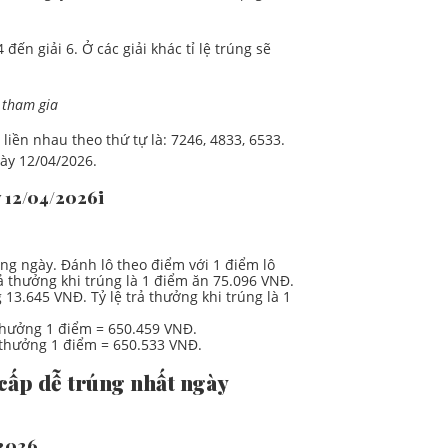
đến giải 6. Ở các giải khác tỉ lệ trúng sẽ
 tham gia
 liền nhau theo thứ tự là: 7246, 4833, 6533.
gày 12/04/2026.
y 12/04/2026i
ong ngày. Đánh lô theo điểm với 1 điểm lô
rả thưởng khi trúng là 1 điểm ăn 75.096 VNĐ.
 13.645 VNĐ. Tỷ lệ trả thưởng khi trúng là 1
 thưởng 1 điểm = 650.459 VNĐ.
ả thưởng 1 điểm = 650.533 VNĐ.
 cấp
dễ trúng nhất ngày
/2026