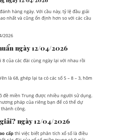
ộng ngày 12/04/2026
đánh hàng ngày. Với cầu này, tỷ lệ đầu giải
ề cao nhất và cũng ổn định hơn so với các cầu
4/2026
 chuẩn ngày 12/04/2026
i 8 của các đài cùng ngày lại với nhau rồi
ên là 68, ghép lại ta có các số 5 – 8 – 3, hôm
 lô đề miền Trung được nhiều người sử dụng.
phương pháp của riêng bạn để có thể dự
 thành công.
 giải? ngày 12/04/2026
cao cấp
thì việc biết phân tích xổ số là điều
t các đài của xổ số miền trung có 9 giải