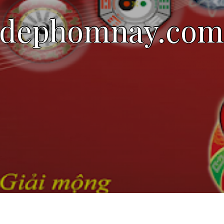
odephomnay.com