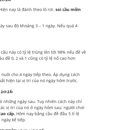
iện nay là đánh theo lô rơi.
soi cầu miền
ày sau đó khoảng 3 – 1 ngày. Nếu quá 4
cầu này có tỷ lệ trúng lên tới 98% nếu đề về
u đề 0, 2 và 1 cũng có tỷ lệ nổ cao hơn
 nuôi cho 4 ngày tiếp theo. Áp dụng cách
ất hiện tại vị trí của nó ngày hôm trước.
4/2026
ôi những ngày sau. Tuy nhiên cách này chỉ
ác vị trí của nó ở ngày hôm sau; người chơi
cao cấp.
Hôm nay bằng cầu đề đầu 5 tỉ lệ
ngày kế tiếp.