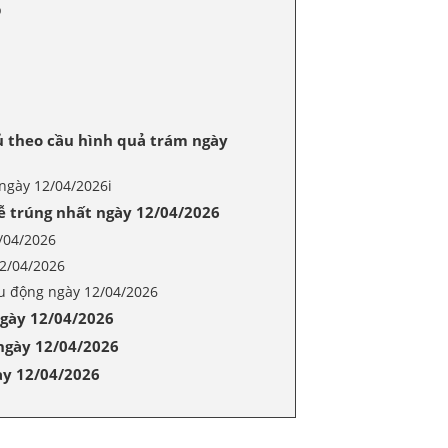
p
hủ theo cầu hình quả trám ngày
 ngày 12/04/2026i
ễ trúng nhất ngày 12/04/2026
2/04/2026
12/04/2026
ầu động ngày 12/04/2026
 ngày 12/04/2026
 ngày 12/04/2026
ày 12/04/2026