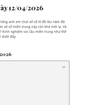
gày 12/04/2026
hững anh em chơi xổ số lô đề lâu năm đã
n xổ số miền trung này còn khá mới lạ. Và
o? Kinh nghiệm soi cầu miền trung như thế
ẻ dưới đây
/2026