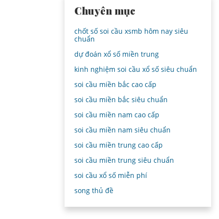
Chuyên mục
chốt số soi cầu xsmb hôm nay siêu
chuẩn
dự đoán xổ số miền trung
kinh nghiệm soi cầu xổ số siêu chuẩn
soi cầu miền bắc cao cấp
soi cầu miền bắc siêu chuẩn
soi cầu miền nam cao cấp
soi cầu miền nam siêu chuẩn
soi cầu miền trung cao cấp
soi cầu miền trung siêu chuẩn
soi cầu xổ số miễn phí
song thủ đề