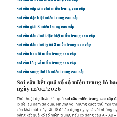
soi cầu cặp xỉu chủ miền trung cao cấp
soi cầu đặc biệt miền trung cao cấp
soi cầu giải 8 miền trung cao cấp
soi cầu đầu đuôi đặc biệt miền trung cao cấp
soi cầu đầu đuôi giải 8 miền trung cao cấp
soi cầu bao lô miền trung cao cấp
soi cầu lô 3 số miền trung cao cấp
soi cầu song thủ lô miền trung cao cấp
Soi cầu kết quả xổ số miền trung lô b
ngày 12/04/2026
Thủ thuật dự đoán kết quả
soi cầu miền trung cao cấp
đã
lô đề lâu năm đã quá. Nhưng với những cược thủ mới thì
còn khá mới này rất dễ để áp dụng ngay cả với những ng
bảng kết quả xổ số miền trung, nếu có dạng cầu A – AB 