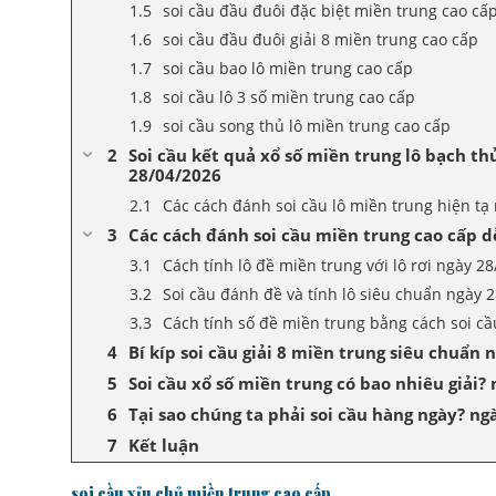
soi cầu đầu đuôi đặc biệt miền trung cao cấ
soi cầu đầu đuôi giải 8 miền trung cao cấp
soi cầu bao lô miền trung cao cấp
soi cầu lô 3 số miền trung cao cấp
soi cầu song thủ lô miền trung cao cấp
Soi cầu kết quả xổ số miền trung lô bạch t
28/04/2026
Các cách đánh soi cầu lô miền trung hiện tạ
Các cách đánh soi cầu miền trung cao cấp d
Cách tính lô đề miền trung với lô rơi ngày 2
Soi cầu đánh đề và tính lô siêu chuẩn ngày 
Cách tính số đề miền trung bằng cách soi c
Bí kíp soi cầu giải 8 miền trung siêu chuẩn
Soi cầu xổ số miền trung có bao nhiêu giải?
Tại sao chúng ta phải soi cầu hàng ngày? ng
Kết luận
soi cầu xỉu chủ miền trung cao cấp