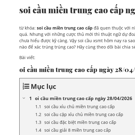
soi cầu miền trung cao cấp n
từ khóa:
soi cầu miền trung cao cấp
đã quen thuộc với n
quá. Nhưng với những cược thủ mới thì thuật ngữ dự đoá
chưa hiểu được kỹ càng. Vậy soi cầu xsmt hôm nay ra sa
nào để xác trúng trúng cao? Hãy cùng theo dõi bài chia s
Bài viết:
oi cầu miền trung cao cấp ngày 28/04
Mục lục
oi cầu miền trung cao cấp ngày 28/04/2026
soi cầu xỉu chủ miền trung cao cấp
soi cầu cặp xỉu chủ miền trung cao cấp
soi cầu đặc biệt miền trung cao cấp
soi cầu giải 8 miền trung cao cấp