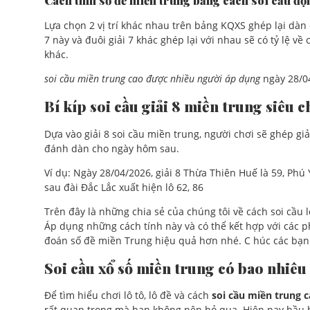
Cách tính số đề miền trung bằng cách soi cầu đ
Lựa chọn 2 vị trí khác nhau trên bảng KQXS ghép lại dàn 
7 này và đuôi giải 7 khác ghép lại với nhau sẽ có tỷ lệ v
khác.
soi cầu miền trung cao được nhiều người áp dụng
ngày 28/0
Bí kíp soi cầu giải 8 miền trung siêu
Dựa vào giải 8 soi cầu miền trung, người chơi sẽ ghép giả
đánh dàn cho ngày hôm sau.
Ví dụ: Ngày 28/04/2026, giải 8 Thừa Thiên Huế là 59, Phú Y
sau đài Đắc Lắc xuất hiện lô 62, 86
Trên đây là những chia sẻ của chúng tôi về cách soi cầu
Áp dụng những cách tính này và có thể kết hợp với các 
đoán số đề miền Trung hiệu quả hơn nhé. C húc các bạn
Soi cầu xổ số miền trung có bao nhiêu
Để tìm hiểu chơi lô tô, lô đề và cách
soi cầu miền trung 
rất quan trọng mà bạn không nên bỏ qua. Hiện nay hầu hế