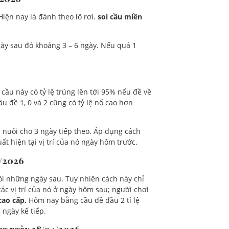
iện nay là đánh theo lô rơi.
soi cầu miền
ày sau đó khoảng 3 – 6 ngày. Nếu quá 1
cầu này có tỷ lệ trúng lên tới 95% nếu đề về
u đề 1, 0 và 2 cũng có tỷ lệ nổ cao hơn
 nuôi cho 3 ngày tiếp theo. Áp dụng cách
ất hiện tại vị trí của nó ngày hôm trước.
4/2026
ôi những ngày sau. Tuy nhiên cách này chỉ
ác vị trí của nó ở ngày hôm sau; người chơi
cao cấp.
Hôm nay bằng cầu đề đầu 2 tỉ lệ
ngày kế tiếp.