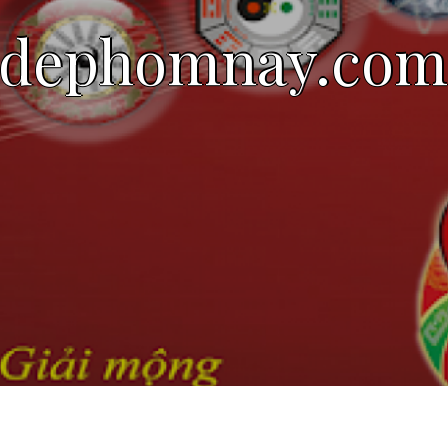
odephomnay.com