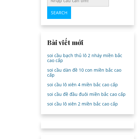
SEARCH
Bài viết mới
soi cầu bạch thủ lô 2 nháy miền bắc
cao cấp
soi cầu dàn đề 10 con miền bắc cao
cấp
soi cầu lô xiên 4 miền bắc cao cấp
soi cầu đề đầu đuôi miền bắc cao cấp
soi cầu lô xiên 2 miền bắc cao cấp