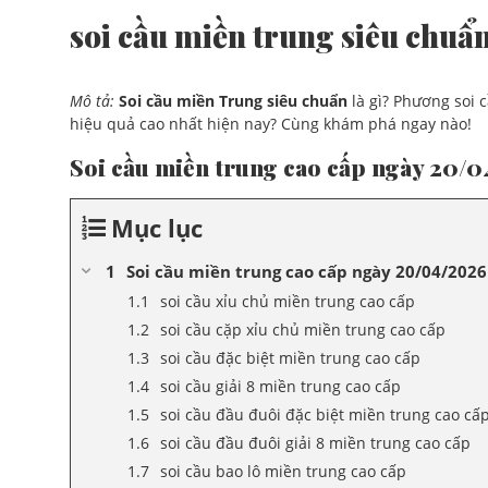
soi cầu miền trung siêu chu
Mô tả:
Soi cầu miền Trung siêu chuẩn
là gì? Phương soi 
hiệu quả cao nhất hiện nay? Cùng khám phá ngay nào!
Soi cầu miền trung cao cấp ngày 20/
Mục lục
Soi cầu miền trung cao cấp ngày 20/04/2026
soi cầu xỉu chủ miền trung cao cấp
soi cầu cặp xỉu chủ miền trung cao cấp
soi cầu đặc biệt miền trung cao cấp
soi cầu giải 8 miền trung cao cấp
soi cầu đầu đuôi đặc biệt miền trung cao cấ
soi cầu đầu đuôi giải 8 miền trung cao cấp
soi cầu bao lô miền trung cao cấp