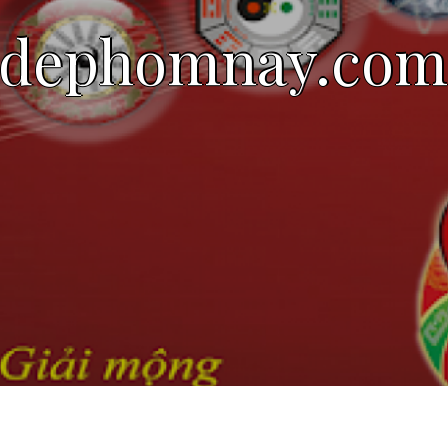
odephomnay.com