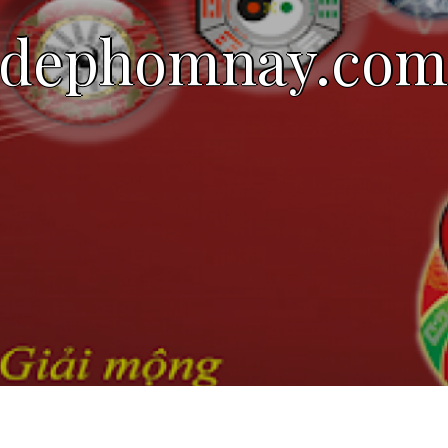
odephomnay.com