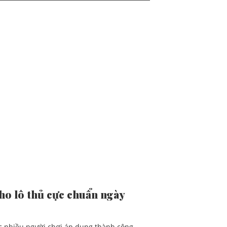
ho lô thủ cực chuẩn ngày
 nhiều người chơi áp dụng thành công.