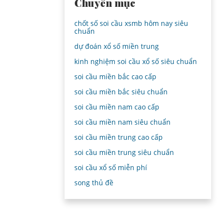
Chuyên mục
chốt số soi cầu xsmb hôm nay siêu
chuẩn
dự đoán xổ số miền trung
kinh nghiệm soi cầu xổ số siêu chuẩn
soi cầu miền bắc cao cấp
soi cầu miền bắc siêu chuẩn
soi cầu miền nam cao cấp
soi cầu miền nam siêu chuẩn
soi cầu miền trung cao cấp
soi cầu miền trung siêu chuẩn
soi cầu xổ số miễn phí
song thủ đề