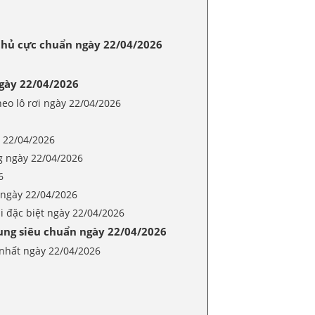
 thủ cực chuẩn ngày 22/04/2026
gày 22/04/2026
eo lô rơi ngày 22/04/2026
y 22/04/2026
g ngày 22/04/2026
6
 ngày 22/04/2026
i đặc biệt ngày 22/04/2026
ung siêu chuẩn ngày 22/04/2026
nhất ngày 22/04/2026