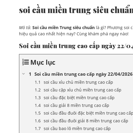
soi cầu miền trung siêu chuẩ
Mô tả:
Soi cầu miền Trung siêu chuẩn
là gì? Phương soi 
hiệu quả cao nhất hiện nay? Cùng khám phá ngay nào!
Soi cầu miền trung cao cấp ngày 22/
Mục lục
Soi cầu miền trung cao cấp ngày 22/04/2026
soi cầu xỉu chủ miền trung cao cấp
soi cầu cặp xỉu chủ miền trung cao cấp
soi cầu đặc biệt miền trung cao cấp
soi cầu giải 8 miền trung cao cấp
soi cầu đầu đuôi đặc biệt miền trung cao cấ
soi cầu đầu đuôi giải 8 miền trung cao cấp
soi cầu bao lô miền trung cao cấp