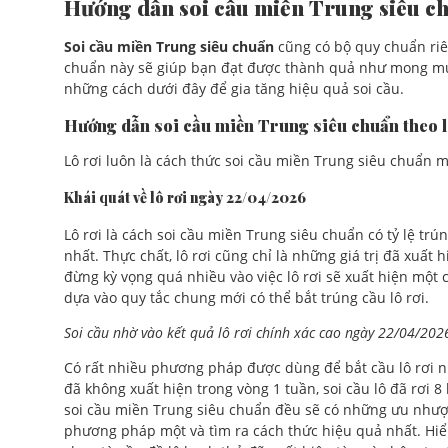
Hướng dẫn soi cầu miền Trung siêu c
Soi cầu miền Trung siêu chuẩn
cũng có bộ quy chuẩn riê
chuẩn này sẽ giúp bạn đạt được thành quả như mong muố
những cách dưới đây để gia tăng hiệu quả soi cầu.
Hướng dẫn soi cầu miền Trung siêu chuẩn theo 
Lô rơi luôn là cách thức soi cầu miền Trung siêu chuẩn 
Khái quát về lô rơi ngày 22/04/2026
Lô rơi là cách soi cầu miền Trung siêu chuẩn có tỷ lệ trú
nhất. Thực chất, lô rơi cũng chỉ là những giá trị đã xuấ
đừng kỳ vọng quá nhiều vào việc lô rơi sẽ xuất hiện một 
dựa vào quy tắc chung mới có thể bắt trúng cầu lô rơi.
Soi cầu nhờ vào kết quả lô rơi chính xác cao ngày 22/04/202
Có rất nhiều phương pháp được dùng để bắt cầu lô rơi như 
đã không xuất hiện trong vòng 1 tuần, soi cầu lô đã rơi 
soi cầu miền Trung siêu chuẩn đều sẽ có những ưu nhược
phương pháp một và tìm ra cách thức hiệu quả nhất. Hiểu 