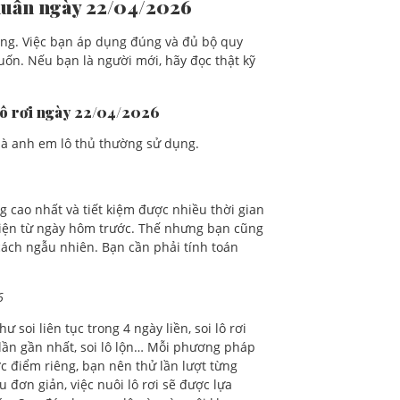
huẩn ngày 22/04/2026
ng. Việc bạn áp dụng đúng và đủ bộ quy
n. Nếu bạn là người mới, hãy đọc thật kỹ
lô rơi ngày 22/04/2026
mà anh em lô thủ thường sử dụng.
ng cao nhất và tiết kiệm được nhiều thời gian
t hiện từ ngày hôm trước. Thế nhưng bạn cũng
cách ngẫu nhiên. Bạn cần phải tính toán
6
soi liên tục trong 4 ngày liền, soi lô rơi
8 lần gần nhất, soi lô lộn… Mỗi phương pháp
 điểm riêng, bạn nên thử lần lượt từng
đơn giản, việc nuôi lô rơi sẽ được lựa