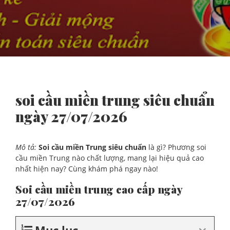
soi cầu miền trung siêu chuẩn
ngày 27/07/2026
Mô tả:
Soi cầu miền Trung siêu chuẩn
là gì? Phương soi
cầu miền Trung nào chất lượng, mang lại hiệu quả cao
nhất hiện nay? Cùng khám phá ngay nào!
Soi cầu miền trung cao cấp ngày
27/07/2026