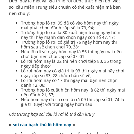
Dưới đây là một vài giá trị lô rơi được thực hiện bởi việc
soi cầu miền Trung siêu chuẩn có thể xuất hiện mà bạn
nên chú ý:
Trường hợp lô rơi 95 đã có vào hôm nay thì ngày
mai phải chọn đánh cặp số là 79, 94;
Trường hợp lô rơi là 30 xuất hiện trong ngày hôm
nay thì hãy mạnh dạn chọn ngay con số 47, 17;
Trường hợp lô rơi có giá trị 76 ngày hôm nay thì
hôm sau sẽ chọn chơi 79, 38;
Nếu lô rơi về ngày hôm nay là 56 thì ngày mai nên
chơi bạn nên chơi cặp số 07, 01;
Lô rơi hôm nay là 22 thì nên chơi tiếp 83, 35 trong
ngày tiếp theo;
Lô rơi hôm nay có giá trị là 93 thì ngày mai hãy chơi
ngay cặp số 83, 28 chắc chắn sẽ về;
Lô rơi hôm nay có 17 thì ngày mai bạn nên chọn
đánh 12, 06;
Trường hợp lô xuất hiện hôm nay là 62 thì ngày mai
nên đánh 21, 57;
Nếu hôm nay đã có con lô rơi 09 thì cặp số 01, 74 là
giá trị tuyệt vời trong ngày hôm sau.
Các trường hợp soi cầu lô rơi lô thủ cần lưu ý
»
soi cầu bạch thủ lô hôm nay
«