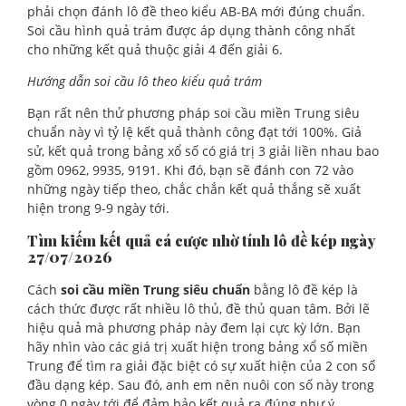
phải chọn đánh lô đề theo kiểu AB-BA mới đúng chuẩn.
Soi cầu hình quả trám được áp dụng thành công nhất
cho những kết quả thuộc giải 4 đến giải 6.
Hướng dẫn soi cầu lô theo kiểu quả trám
Bạn rất nên thử phương pháp soi cầu miền Trung siêu
chuẩn này vì tỷ lệ kết quả thành công đạt tới 100%. Giả
sử, kết quả trong bảng xổ số có giá trị 3 giải liền nhau bao
gồm 0962, 9935, 9191. Khi đó, bạn sẽ đánh con 72 vào
những ngày tiếp theo, chắc chắn kết quả thắng sẽ xuất
hiện trong 9-9 ngày tới.
Tìm kiếm kết quả cá cược nhờ tính lô đề kép ngày
27/07/2026
Cách
soi cầu miền Trung siêu chuẩn
bằng lô đề kép là
cách thức được rất nhiều lô thủ, đề thủ quan tâm. Bởi lẽ
hiệu quả mà phương pháp này đem lại cực kỳ lớn. Bạn
hãy nhìn vào các giá trị xuất hiện trong bảng xổ số miền
Trung để tìm ra giải đặc biệt có sự xuất hiện của 2 con số
đầu dạng kép. Sau đó, anh em nên nuôi con số này trong
vòng 0 ngày tới để đảm bảo kết quả ra đúng như ý