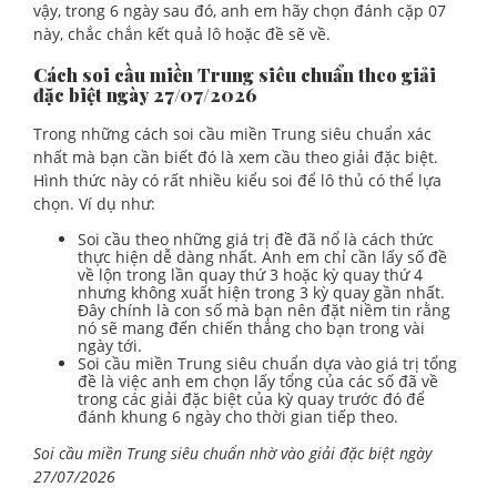
vậy, trong 6 ngày sau đó, anh em hãy chọn đánh cặp 07
này, chắc chắn kết quả lô hoặc đề sẽ về.
Cách soi cầu miền Trung siêu chuẩn theo giải
đặc biệt ngày 27/07/2026
Trong những cách soi cầu miền Trung siêu chuẩn xác
nhất mà bạn cần biết đó là xem cầu theo giải đặc biệt.
Hình thức này có rất nhiều kiểu soi để lô thủ có thể lựa
chọn. Ví dụ như:
Soi cầu theo những giá trị đề đã nổ là cách thức
thực hiện dễ dàng nhất. Anh em chỉ cần lấy số đề
về lộn trong lần quay thứ 3 hoặc kỳ quay thứ 4
nhưng không xuất hiện trong 3 kỳ quay gần nhất.
Đây chính là con số mà bạn nên đặt niềm tin rằng
nó sẽ mang đến chiến thắng cho bạn trong vài
ngày tới.
Soi cầu miền Trung siêu chuẩn dựa vào giá trị tổng
đề là việc anh em chọn lấy tổng của các số đã về
trong các giải đặc biệt của kỳ quay trước đó để
đánh khung 6 ngày cho thời gian tiếp theo.
Soi cầu miền Trung siêu chuẩn nhờ vào giải đặc biệt ngày
27/07/2026