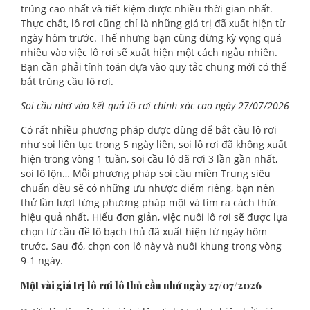
trúng cao nhất và tiết kiệm được nhiều thời gian nhất.
Thực chất, lô rơi cũng chỉ là những giá trị đã xuất hiện từ
ngày hôm trước. Thế nhưng bạn cũng đừng kỳ vọng quá
nhiều vào việc lô rơi sẽ xuất hiện một cách ngẫu nhiên.
Bạn cần phải tính toán dựa vào quy tắc chung mới có thể
bắt trúng cầu lô rơi.
Soi cầu nhờ vào kết quả lô rơi chính xác cao ngày 27/07/2026
Có rất nhiều phương pháp được dùng để bắt cầu lô rơi
như soi liên tục trong 5 ngày liền, soi lô rơi đã không xuất
hiện trong vòng 1 tuần, soi cầu lô đã rơi 3 lần gần nhất,
soi lô lộn… Mỗi phương pháp soi cầu miền Trung siêu
chuẩn đều sẽ có những ưu nhược điểm riêng, bạn nên
thử lần lượt từng phương pháp một và tìm ra cách thức
hiệu quả nhất. Hiểu đơn giản, việc nuôi lô rơi sẽ được lựa
chọn từ cầu đề lô bạch thủ đã xuất hiện từ ngày hôm
trước. Sau đó, chọn con lô này và nuôi khung trong vòng
9-1 ngày.
Một vài giá trị lô rơi lô thủ cần nhớ ngày 27/07/2026