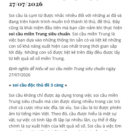
27/07/2026
Soi cầu là cụm từ được nhắc nhiều đối với những ai đã và
đang trên hành trình muốn trở thành lô thủ, đề thủ. Đây
cũng là khái niệm đầu tiên mà bạn cần nắm khi thực hiện
soi cầu miền Trung siêu chuẩn
. Soi cầu miền Trung là
việc bạn dựa vào những thông tin sẵn có và liệt kê những
con số khả năng xuất hiện cao nhất trong thời gian sắp
tới đấy. Những con số được liệt kê trên đây đều được lấy
từ kết quả xổ số miền Trung.
Định nghĩa dễ hiểu về soi cầu miền Trung siêu chuẩn
ngày
27/07/2026
»
soi cầu độc thủ đề 3 càng
«
Soi cầu không chỉ được áp dụng trong việc soi cầu miền
Trung siêu chuẩn mà còn được dùng nhiều trong các trò
chơi cá cược như xóc đĩa, tài xỉu. Soi cầu là từ được phiên
âm từ tiếng Hán Việt. Theo đó, cầu được hiểu là một sự
vật, sự việc có tính lặp đi lặp lại nhiều lần, cụ thể ở đây
chính là sự xuất hiện của kết quả xổ số. Soi cầu à việc tìm