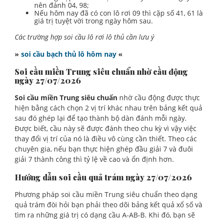
nên đánh 04, 98;
Nếu hôm nay đã có con lô rơi 09 thì cặp số 41, 61 là
giá trị tuyệt vời trong ngày hôm sau.
Các trường hợp soi cầu lô rơi lô thủ cần lưu ý
»
soi cầu bạch thủ lô hôm nay
«
Soi cầu miền Trung siêu chuẩn nhờ cầu động
ngày 27/07/2026
Soi cầu miền Trung siêu chuẩn
nhờ cầu động được thực
hiện bằng cách chọn 2 vị trí khác nhau trên bảng kết quả
sau đó ghép lại để tạo thành bộ dàn đánh mỗi ngày.
Được biết, cầu này sẽ được đánh theo chu kỳ vì vậy việc
thay đổi vị trí của nó là điều vô cùng cần thiết. Theo các
chuyên gia, nếu bạn thực hiện ghép đầu giải 7 và đuôi
giải 7 thành công thì tỷ lệ về cao và ổn định hơn.
Hướng dẫn soi cầu quả trám ngày 27/07/2026
Phương pháp soi cầu miền Trung siêu chuẩn theo dạng
quả trám đòi hỏi bạn phải theo dõi bảng kết quả xổ số và
tìm ra những giá trị có dạng cầu A-AB-B. Khi đó, bạn sẽ