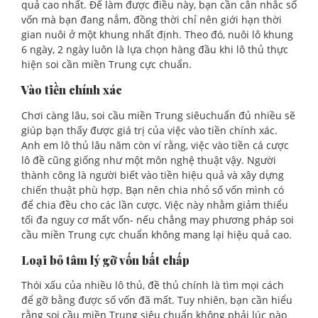
quả cao nhất. Để làm được điều này, bạn cần cân nhắc số
vốn mà bạn đang nắm, đồng thời chỉ nên giới hạn thời
gian nuôi ở một khung nhất định. Theo đó, nuôi lô khung
6 ngày, 2 ngày luôn là lựa chọn hàng đầu khi lô thủ thực
hiện soi cần miền Trung cực chuẩn.
Vào tiền chính xác
Chơi càng lâu, soi cầu miền Trung siêuchuẩn đủ nhiều sẽ
giúp bạn thấy được giá trị của việc vào tiền chính xác.
Anh em lô thủ lâu năm còn ví rằng, việc vào tiền cá cược
lô đề cũng giống như một môn nghệ thuật vậy. Người
thành công là người biết vào tiền hiệu quả và xây dựng
chiến thuật phù hợp. Bạn nên chia nhỏ số vốn mình có
để chia đều cho các lần cược. Việc này nhằm giảm thiểu
tối đa nguy cơ mất vốn- nếu chẳng may phương pháp soi
cầu miền Trung cực chuẩn không mang lại hiệu quả cao.
Loại bỏ tâm lý gỡ vốn bất chấp
Thói xấu của nhiều lô thủ, đề thủ chính là tìm mọi cách
để gỡ bằng được số vốn đã mất. Tuy nhiên, bạn cần hiểu
rằng soi cầu miền Trung siêu chuẩn không phải lúc nào