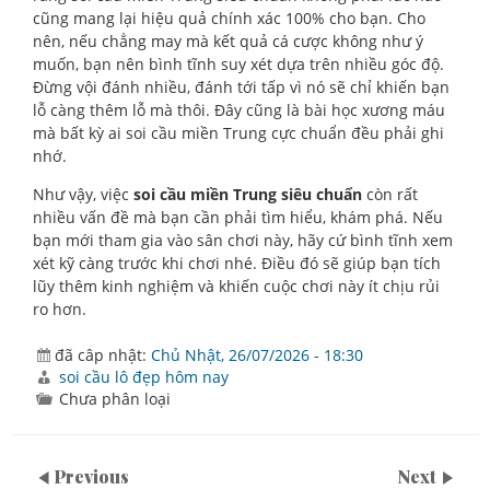
cũng mang lại hiệu quả chính xác 100% cho bạn. Cho
nên, nếu chẳng may mà kết quả cá cược không như ý
muốn, bạn nên bình tĩnh suy xét dựa trên nhiều góc độ.
Đừng vội đánh nhiều, đánh tới tấp vì nó sẽ chỉ khiến bạn
lỗ càng thêm lỗ mà thôi. Đây cũng là bài học xương máu
mà bất kỳ ai soi cầu miền Trung cực chuẩn đều phải ghi
nhớ.
Như vậy, việc
soi cầu miền Trung siêu chuẩn
còn rất
nhiều vấn đề mà bạn cần phải tìm hiểu, khám phá. Nếu
bạn mới tham gia vào sân chơi này, hãy cứ bình tĩnh xem
xét kỹ càng trước khi chơi nhé. Điều đó sẽ giúp bạn tích
lũy thêm kinh nghiệm và khiến cuộc chơi này ít chịu rủi
ro hơn.
đã câp nhật:
Chủ Nhật, 26/07/2026 - 18:30
soi cầu lô đẹp hôm nay
Chưa phân loại
Previous
Next