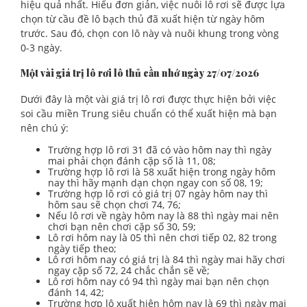
hiệu quả nhất. Hiểu đơn giản, việc nuôi lô rơi sẽ được lựa
chọn từ cầu đề lô bạch thủ đã xuất hiện từ ngày hôm
trước. Sau đó, chọn con lô này và nuôi khung trong vòng
0-3 ngày.
Một vài giá trị lô rơi lô thủ cần nhớ ngày 27/07/2026
Dưới đây là một vài giá trị lô rơi được thực hiện bởi việc
soi cầu miền Trung siêu chuẩn có thể xuất hiện mà bạn
nên chú ý:
Trường hợp lô rơi 31 đã có vào hôm nay thì ngày
mai phải chọn đánh cặp số là 11, 08;
Trường hợp lô rơi là 58 xuất hiện trong ngày hôm
nay thì hãy mạnh dạn chọn ngay con số 08, 19;
Trường hợp lô rơi có giá trị 07 ngày hôm nay thì
hôm sau sẽ chọn chơi 74, 76;
Nếu lô rơi về ngày hôm nay là 88 thì ngày mai nên
chơi bạn nên chơi cặp số 30, 59;
Lô rơi hôm nay là 05 thì nên chơi tiếp 02, 82 trong
ngày tiếp theo;
Lô rơi hôm nay có giá trị là 84 thì ngày mai hãy chơi
ngay cặp số 72, 24 chắc chắn sẽ về;
Lô rơi hôm nay có 94 thì ngày mai bạn nên chọn
đánh 14, 42;
Trường hợp lô xuất hiện hôm nay là 69 thì ngày mai