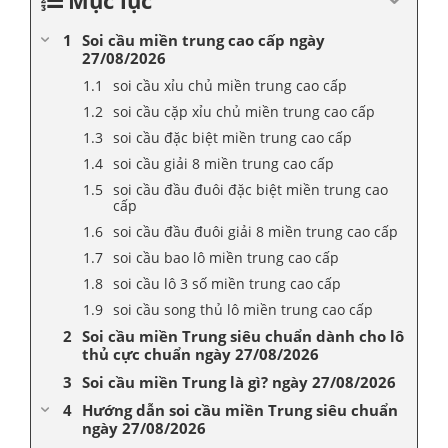
Mục lục
Soi cầu miền trung cao cấp ngày
27/08/2026
soi cầu xỉu chủ miền trung cao cấp
soi cầu cặp xỉu chủ miền trung cao cấp
soi cầu đặc biệt miền trung cao cấp
soi cầu giải 8 miền trung cao cấp
soi cầu đầu đuôi đặc biệt miền trung cao
cấp
soi cầu đầu đuôi giải 8 miền trung cao cấp
soi cầu bao lô miền trung cao cấp
soi cầu lô 3 số miền trung cao cấp
soi cầu song thủ lô miền trung cao cấp
Soi cầu miền Trung siêu chuẩn dành cho lô
thủ cực chuẩn ngày 27/08/2026
Soi cầu miền Trung là gì? ngày 27/08/2026
Hướng dẫn soi cầu miền Trung siêu chuẩn
ngày 27/08/2026