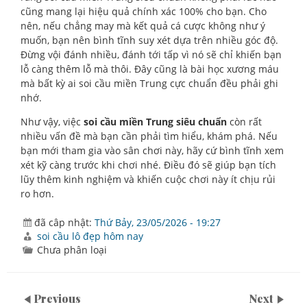
cũng mang lại hiệu quả chính xác 100% cho bạn. Cho
nên, nếu chẳng may mà kết quả cá cược không như ý
muốn, bạn nên bình tĩnh suy xét dựa trên nhiều góc độ.
Đừng vội đánh nhiều, đánh tới tấp vì nó sẽ chỉ khiến bạn
lỗ càng thêm lỗ mà thôi. Đây cũng là bài học xương máu
mà bất kỳ ai soi cầu miền Trung cực chuẩn đều phải ghi
nhớ.
Như vậy, việc
soi cầu miền Trung siêu chuẩn
còn rất
nhiều vấn đề mà bạn cần phải tìm hiểu, khám phá. Nếu
bạn mới tham gia vào sân chơi này, hãy cứ bình tĩnh xem
xét kỹ càng trước khi chơi nhé. Điều đó sẽ giúp bạn tích
lũy thêm kinh nghiệm và khiến cuộc chơi này ít chịu rủi
ro hơn.
đã câp nhật:
Thứ Bảy, 23/05/2026 - 19:27
soi cầu lô đẹp hôm nay
Chưa phân loại
Previous
Next