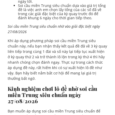
ngày tới.
Soi cầu miền Trung siêu chuẩn dựa vào giá trị tổng
đề là việc anh em chọn lấy tổng của các số đã về
trong các giải đặc biệt của kỳ quay trước đó để
đánh khung 6 ngày cho thời gian tiếp theo.
Soi cầu miền Trung siêu chuẩn nhờ vào giải đặc biệt ngày
27/08/2026
Khi áp dụng phương pháp soi cầu miền Trung siêu
chuẩn này, nếu bạn nhận thấy kết quả đề đã về 3 kỳ quay
liên tiếp trong cùng 1 đài và số này lại tiếp tục xuất hiện
ở kỳ quay thứ 2 và trở thành lô lộn trong kỳ thứ 4 thì hãy
nhanh chóng chọn đánh ngay. Thực sự trong cách thức
áp dụng đề này, rất hiếm khi có sự xuất hiện lô đề như
vậy. Bạn hãy biết nắm bắt cơ hội để mang lại giá trị
thưởng bất ngờ.
Kinh nghiệm chơi lô đề nhờ soi cầu
miền Trung siêu chuẩn ngày
27/08/2026
Bạn muốn áp dụng soi cầu miền Trung siêu chuẩn để