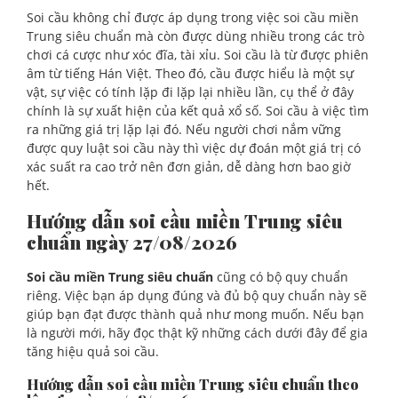
Soi cầu không chỉ được áp dụng trong việc soi cầu miền
Trung siêu chuẩn mà còn được dùng nhiều trong các trò
chơi cá cược như xóc đĩa, tài xỉu. Soi cầu là từ được phiên
âm từ tiếng Hán Việt. Theo đó, cầu được hiểu là một sự
vật, sự việc có tính lặp đi lặp lại nhiều lần, cụ thể ở đây
chính là sự xuất hiện của kết quả xổ số. Soi cầu à việc tìm
ra những giá trị lặp lại đó. Nếu người chơi nắm vững
được quy luật soi cầu này thì việc dự đoán một giá trị có
xác suất ra cao trở nên đơn giản, dễ dàng hơn bao giờ
hết.
Hướng dẫn soi cầu miền Trung siêu
chuẩn ngày 27/08/2026
Soi cầu miền Trung siêu chuẩn
cũng có bộ quy chuẩn
riêng. Việc bạn áp dụng đúng và đủ bộ quy chuẩn này sẽ
giúp bạn đạt được thành quả như mong muốn. Nếu bạn
là người mới, hãy đọc thật kỹ những cách dưới đây để gia
tăng hiệu quả soi cầu.
Hướng dẫn soi cầu miền Trung siêu chuẩn theo