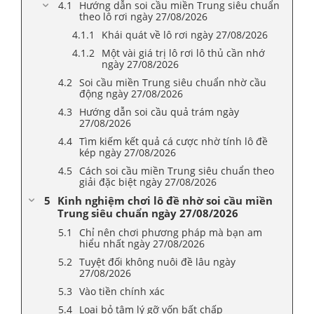
Hướng dẫn soi cầu miền Trung siêu chuẩn
theo lô rơi ngày 27/08/2026
Khái quát về lô rơi ngày 27/08/2026
Một vài giá trị lô rơi lô thủ cần nhớ
ngày 27/08/2026
Soi cầu miền Trung siêu chuẩn nhờ cầu
động ngày 27/08/2026
Hướng dẫn soi cầu quả trám ngày
27/08/2026
Tìm kiếm kết quả cá cược nhờ tính lô đề
kép ngày 27/08/2026
Cách soi cầu miền Trung siêu chuẩn theo
giải đặc biệt ngày 27/08/2026
Kinh nghiệm chơi lô đề nhờ soi cầu miền
Trung siêu chuẩn ngày 27/08/2026
Chỉ nên chơi phương pháp mà bạn am
hiểu nhất ngày 27/08/2026
Tuyệt đối không nuôi đề lâu ngày
27/08/2026
Vào tiền chính xác
Loại bỏ tâm lý gỡ vốn bất chấp