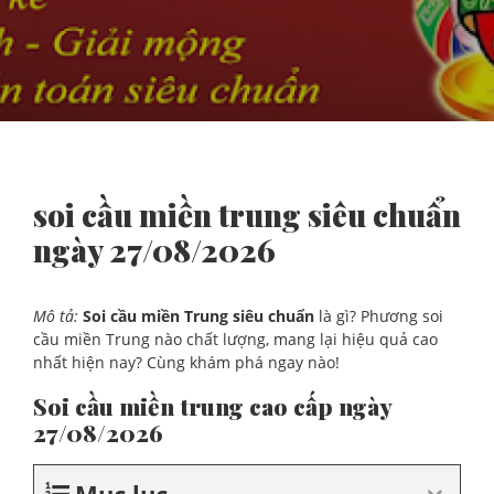
soi cầu miền trung siêu chuẩn
ngày 27/08/2026
Mô tả:
Soi cầu miền Trung siêu chuẩn
là gì? Phương soi
cầu miền Trung nào chất lượng, mang lại hiệu quả cao
nhất hiện nay? Cùng khám phá ngay nào!
Soi cầu miền trung cao cấp ngày
27/08/2026