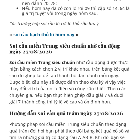
nên đánh 20, 78;
Nếu hôm nay đã có con lô rơi 09 thì cặp số 14, 64 là
giá trị tuyệt vời trong ngày hôm sau.
Các trường hợp soi cầu lô rơi lô thủ cần lưu ý
»
soi cầu bạch thủ lô hôm nay
«
Soi cầu miền Trung siêu chuẩn nhờ cầu động
ngày 27/08/2026
Soi cầu miền Trung siêu chuẩn
nhờ cầu động được thực
hiện bằng cách chọn 2 vị trí khác nhau trên bảng kết quả
sau đó ghép lại để tạo thành bộ dàn đánh mỗi ngày.
Được biết, cầu này sẽ được đánh theo chu kỳ vì vậy việc
thay đổi vị trí của nó là điều vô cùng cần thiết. Theo các
chuyên gia, nếu bạn thực hiện ghép đầu giải 7 và đuôi
giải 7 thành công thì tỷ lệ về cao và ổn định hơn.
Hướng dẫn soi cầu quả trám ngày 27/08/2026
Phương pháp soi cầu miền Trung siêu chuẩn theo dạng
quả trám đòi hỏi bạn phải theo dõi bảng kết quả xổ số và
tìm ra những giá trị có dạng cầu A-AB-B. Khi đó, bạn sẽ