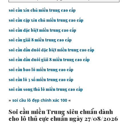
soi cầu xỉu chủ miền trung cao cấp
soi cầu cặp xỉu chủ miền trung cao cấp
soi cầu đặc biệt miền trung cao cấp
soi cầu giải 8 miền trung cao cấp
soi cầu đầu đuôi đặc biệt miền trung cao cấp
soi cầu đầu đuôi giải 8 miền trung cao cấp
soi cầu bao lô miền trung cao cấp
soi cầu lô 3 số miền trung cao cấp
soi cầu song thủ lô miền trung cao cấp
»
soi cầu lô đẹp chính xác 100
«
Soi cầu miền Trung siêu chuẩn dành
cho lô thủ cực chuẩn ngày 27/08/2026