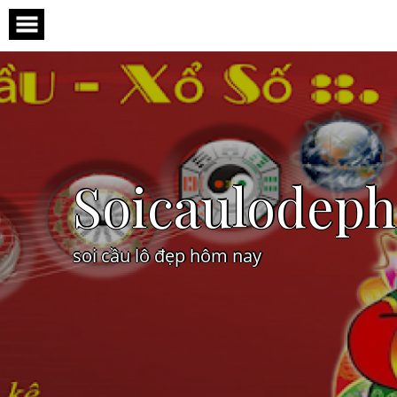
Skip
to
content
Soicaulodep
soi cầu lô đẹp hôm nay