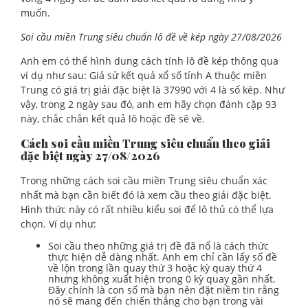
muốn.
Soi cầu miền Trung siêu chuẩn lô đề về kép ngày 27/08/2026
Anh em có thể hình dung cách tính lô đề kép thông qua
ví dụ như sau: Giả sử kết quả xổ số tỉnh A thuộc miền
Trung có giá trị giải đặc biệt là 37990 với 4 là số kép. Như
vậy, trong 2 ngày sau đó, anh em hãy chọn đánh cặp 93
này, chắc chắn kết quả lô hoặc đề sẽ về.
Cách soi cầu miền Trung siêu chuẩn theo giải
đặc biệt ngày 27/08/2026
Trong những cách soi cầu miền Trung siêu chuẩn xác
nhất mà bạn cần biết đó là xem cầu theo giải đặc biệt.
Hình thức này có rất nhiều kiểu soi để lô thủ có thể lựa
chọn. Ví dụ như:
Soi cầu theo những giá trị đề đã nổ là cách thức
thực hiện dễ dàng nhất. Anh em chỉ cần lấy số đề
về lộn trong lần quay thứ 3 hoặc kỳ quay thứ 4
nhưng không xuất hiện trong 0 kỳ quay gần nhất.
Đây chính là con số mà bạn nên đặt niềm tin rằng
nó sẽ mang đến chiến thắng cho bạn trong vài