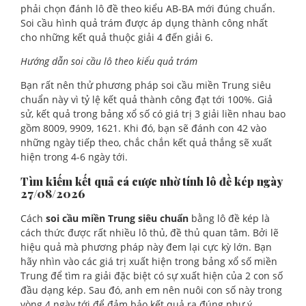
phải chọn đánh lô đề theo kiểu AB-BA mới đúng chuẩn.
Soi cầu hình quả trám được áp dụng thành công nhất
cho những kết quả thuộc giải 4 đến giải 6.
Hướng dẫn soi cầu lô theo kiểu quả trám
Bạn rất nên thử phương pháp soi cầu miền Trung siêu
chuẩn này vì tỷ lệ kết quả thành công đạt tới 100%. Giả
sử, kết quả trong bảng xổ số có giá trị 3 giải liền nhau bao
gồm 8009, 9909, 1621. Khi đó, bạn sẽ đánh con 42 vào
những ngày tiếp theo, chắc chắn kết quả thắng sẽ xuất
hiện trong 4-6 ngày tới.
Tìm kiếm kết quả cá cược nhờ tính lô đề kép ngày
27/08/2026
Cách
soi cầu miền Trung siêu chuẩn
bằng lô đề kép là
cách thức được rất nhiều lô thủ, đề thủ quan tâm. Bởi lẽ
hiệu quả mà phương pháp này đem lại cực kỳ lớn. Bạn
hãy nhìn vào các giá trị xuất hiện trong bảng xổ số miền
Trung để tìm ra giải đặc biệt có sự xuất hiện của 2 con số
đầu dạng kép. Sau đó, anh em nên nuôi con số này trong
vòng 4 ngày tới để đảm bảo kết quả ra đúng như ý