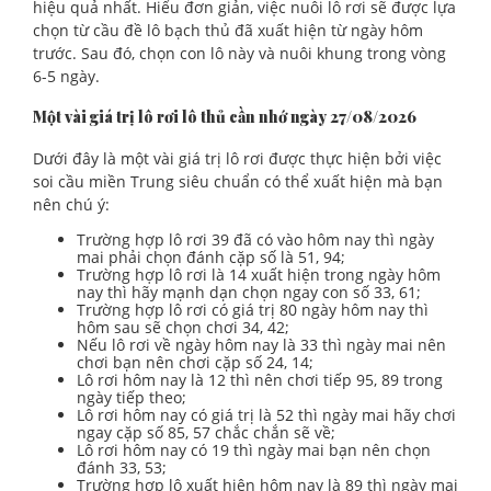
hiệu quả nhất. Hiểu đơn giản, việc nuôi lô rơi sẽ được lựa
chọn từ cầu đề lô bạch thủ đã xuất hiện từ ngày hôm
trước. Sau đó, chọn con lô này và nuôi khung trong vòng
6-5 ngày.
Một vài giá trị lô rơi lô thủ cần nhớ ngày 27/08/2026
Dưới đây là một vài giá trị lô rơi được thực hiện bởi việc
soi cầu miền Trung siêu chuẩn có thể xuất hiện mà bạn
nên chú ý:
Trường hợp lô rơi 39 đã có vào hôm nay thì ngày
mai phải chọn đánh cặp số là 51, 94;
Trường hợp lô rơi là 14 xuất hiện trong ngày hôm
nay thì hãy mạnh dạn chọn ngay con số 33, 61;
Trường hợp lô rơi có giá trị 80 ngày hôm nay thì
hôm sau sẽ chọn chơi 34, 42;
Nếu lô rơi về ngày hôm nay là 33 thì ngày mai nên
chơi bạn nên chơi cặp số 24, 14;
Lô rơi hôm nay là 12 thì nên chơi tiếp 95, 89 trong
ngày tiếp theo;
Lô rơi hôm nay có giá trị là 52 thì ngày mai hãy chơi
ngay cặp số 85, 57 chắc chắn sẽ về;
Lô rơi hôm nay có 19 thì ngày mai bạn nên chọn
đánh 33, 53;
Trường hợp lô xuất hiện hôm nay là 89 thì ngày mai