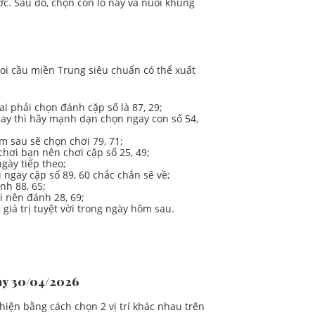
ớc. Sau đó, chọn con lô này và nuôi khung
 soi cầu miền Trung siêu chuẩn có thể xuất
i phải chọn đánh cặp số là 87, 29;
nay thì hãy mạnh dạn chọn ngay con số 54,
m sau sẽ chọn chơi 79, 71;
chơi bạn nên chơi cặp số 25, 49;
ngày tiếp theo;
i ngay cặp số 89, 60 chắc chắn sẽ về;
nh 88, 65;
i nên đánh 28, 69;
 giá trị tuyệt vời trong ngày hôm sau.
gày 30/04/2026
iện bằng cách chọn 2 vị trí khác nhau trên