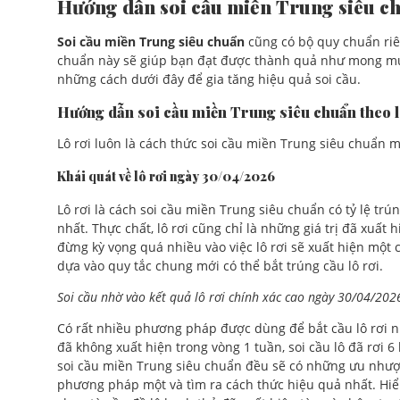
Hướng dẫn soi cầu miền Trung siêu c
Soi cầu miền Trung siêu chuẩn
cũng có bộ quy chuẩn riê
chuẩn này sẽ giúp bạn đạt được thành quả như mong muố
những cách dưới đây để gia tăng hiệu quả soi cầu.
Hướng dẫn soi cầu miền Trung siêu chuẩn theo 
Lô rơi luôn là cách thức soi cầu miền Trung siêu chuẩn 
Khái quát về lô rơi ngày 30/04/2026
Lô rơi là cách soi cầu miền Trung siêu chuẩn có tỷ lệ trú
nhất. Thực chất, lô rơi cũng chỉ là những giá trị đã xuấ
đừng kỳ vọng quá nhiều vào việc lô rơi sẽ xuất hiện một 
dựa vào quy tắc chung mới có thể bắt trúng cầu lô rơi.
Soi cầu nhờ vào kết quả lô rơi chính xác cao ngày 30/04/202
Có rất nhiều phương pháp được dùng để bắt cầu lô rơi như 
đã không xuất hiện trong vòng 1 tuần, soi cầu lô đã rơi 
soi cầu miền Trung siêu chuẩn đều sẽ có những ưu nhược
phương pháp một và tìm ra cách thức hiệu quả nhất. Hiểu 