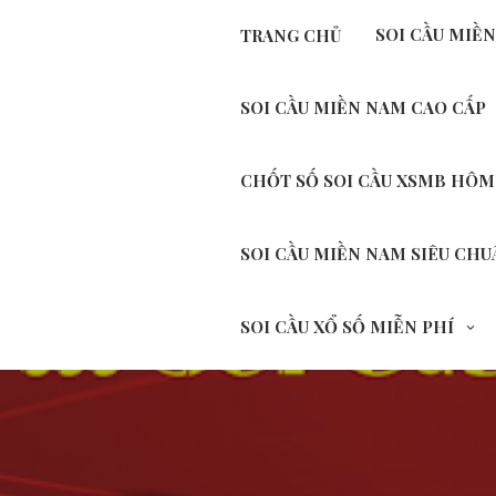
Skip
to
SOI CẦU MIỀN
TRANG CHỦ
content
SOI CẦU MIỀN NAM CAO CẤP
CHỐT SỐ SOI CẦU XSMB HÔM
SOI CẦU MIỀN NAM SIÊU CHU
SOI CẦU XỔ SỐ MIỄN PHÍ