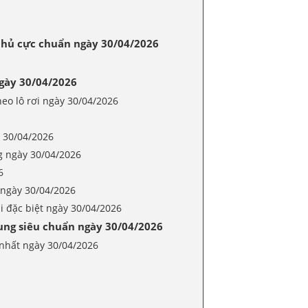
 thủ cực chuẩn ngày 30/04/2026
gày 30/04/2026
eo lô rơi ngày 30/04/2026
y 30/04/2026
g ngày 30/04/2026
6
 ngày 30/04/2026
i đặc biệt ngày 30/04/2026
ung siêu chuẩn ngày 30/04/2026
nhất ngày 30/04/2026