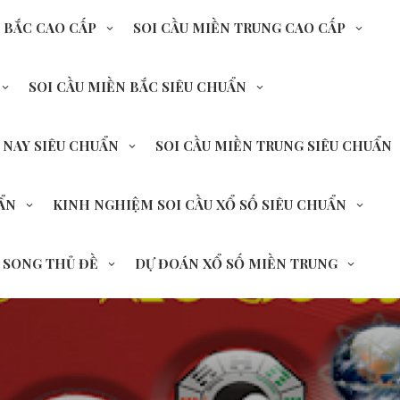
 BẮC CAO CẤP
SOI CẦU MIỀN TRUNG CAO CẤP
SOI CẦU MIỀN BẮC SIÊU CHUẨN
 NAY SIÊU CHUẨN
SOI CẦU MIỀN TRUNG SIÊU CHUẨN
ẨN
KINH NGHIỆM SOI CẦU XỔ SỐ SIÊU CHUẨN
SONG THỦ ĐỀ
DỰ ĐOÁN XỔ SỐ MIỀN TRUNG