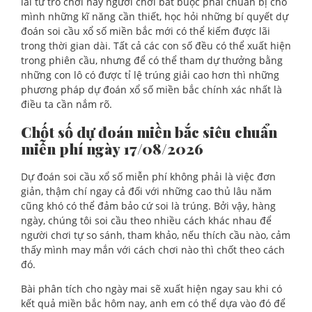
lãi từ trò chơi này người chơi bắt buộc phải chuẩn bị cho
mình những kĩ năng cần thiết, học hỏi những bí quyết dự
đoán soi cầu xổ số miền bắc mới có thể kiếm được lãi
trong thời gian dài. Tất cả các con số đều có thể xuất hiện
trong phiên cầu, nhưng để có thể tham dự thưởng bằng
những con lô có được tỉ lệ trúng giải cao hơn thì những
phương pháp dự đoán xổ số miền bắc chính xác nhất là
điều ta cần nắm rõ.
Chốt số dự đoán miền bắc siêu chuẩn
miễn phí ngày 17/08/2026
Dự đoán soi cầu xổ số miễn phí không phải là việc đơn
giản, thậm chí ngay cả đối với những cao thủ lâu năm
cũng khó có thể đảm bảo cứ soi là trúng. Bởi vậy, hàng
ngày, chúng tôi soi cầu theo nhiều cách khác nhau để
người chơi tự so sánh, tham khảo, nếu thích cầu nào, cảm
thấy mình may mắn với cách chơi nào thì chốt theo cách
đó.
Bài phân tích cho ngày mai sẽ xuất hiện ngay sau khi có
kết quả miền bắc hôm nay, anh em có thể dựa vào đó để