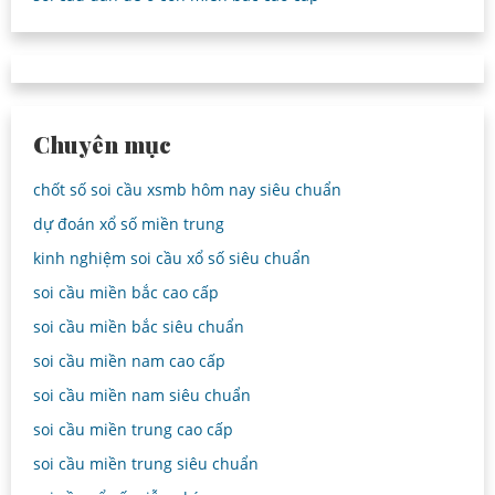
Chuyên mục
chốt số soi cầu xsmb hôm nay siêu chuẩn
dự đoán xổ số miền trung
kinh nghiệm soi cầu xổ số siêu chuẩn
soi cầu miền bắc cao cấp
soi cầu miền bắc siêu chuẩn
soi cầu miền nam cao cấp
soi cầu miền nam siêu chuẩn
soi cầu miền trung cao cấp
soi cầu miền trung siêu chuẩn