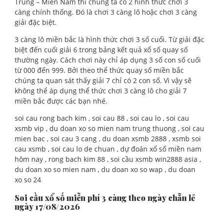
Trung – Miền Nam thì chúng ta có 2 hình thức chơi 3
càng chính thống. Đó là chơi 3 càng lô hoặc chơi 3 càng
giải đặc biệt.
3 càng lô miền bắc là hình thức chơi 3 số cuối. Từ giải đặc
biệt đến cuối giải 6 trong bảng kết quả xổ số quay số
thường ngày. Cách chơi này chỉ áp dụng 3 số con số cuối
từ 000 đến 999. Bởi theo thể thức quay số miền bắc
chúng ta quan sát thấy giải 7 chỉ có 2 con số. Vì vậy sẽ
không thể áp dụng thể thức chơi 3 càng lô cho giải 7
miền bắc được các bạn nhé.
soi cau rong bach kim , soi cau 88 , soi cau lo , soi cau
xsmb vip , du doan xo so mien nam trung thuong , soi cau
mien bac , soi cau 3 cang , du doan xsmb 2888 , xsmb soi
cau xsmb , soi cau lo de chuan , dự đoán xổ số miền nam
hôm nay , rong bach kim 88 , soi cầu xsmb win2888 asia ,
du doan xo so mien nam , du doan xo so wap , du doan
xo so 24
Soi cầu xổ số miễn phí 3 càng theo ngày chẵn lẻ
ngày 17/08/2026