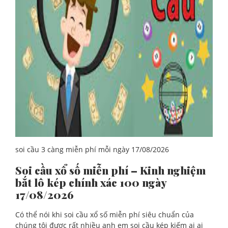
soi cầu 3 càng miễn phí mỗi ngày 17/08/2026
Soi cầu xổ số miễn phí – Kinh nghiệm
bắt lô kép chính xác 100 ngày
17/08/2026
Có thể nói khi soi cầu xổ số miễn phí siêu chuẩn của
chúng tôi được rất nhiều anh em soi cầu kép kiếm ai ai