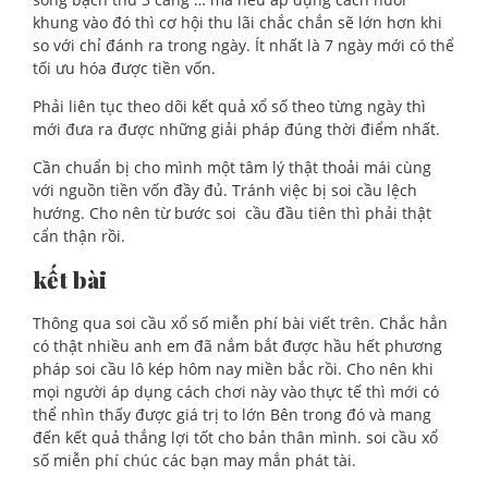
khung vào đó thì cơ hội thu lãi chắc chắn sẽ lớn hơn khi
so với chỉ đánh ra trong ngày. Ít nhất là 7 ngày mới có thể
tối ưu hóa được tiền vốn.
Phải liên tục theo dõi kết quả xổ số theo từng ngày thì
mới đưa ra được những giải pháp đúng thời điểm nhất.
Cần chuẩn bị cho mình một tâm lý thật thoải mái cùng
với nguồn tiền vốn đầy đủ. Tránh việc bị soi cầu lệch
hướng. Cho nên từ bước soi cầu đầu tiên thì phải thật
cẩn thận rồi.
kết bài
Thông qua soi cầu xổ số miễn phí bài viết trên. Chắc hẳn
có thật nhiều anh em đã nắm bắt được hầu hết phương
pháp soi cầu lô kép hôm nay miền bắc rồi. Cho nên khi
mọi người áp dụng cách chơi này vào thực tế thì mới có
thể nhìn thấy được giá trị to lớn Bên trong đó và mang
đến kết quả thắng lợi tốt cho bản thân mình. soi cầu xổ
số miễn phí chúc các bạn may mắn phát tài.