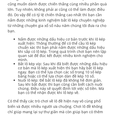
cũng muốn dành được chiến thắng cùng nhiều phần quà
lớn. Tuy nhiên, không phải ai cũng có thể làm được điều
đó. Do vậy để có tỷ lệ chiến thắng cao nhất thì bạn cần
nắm được những kinh nghiệm bắt lô kép chuyên nghiệp
từ những chuyên gia xổ số nâu năm chúng tôi đưa ra cho
bạn.
Nắm được những dấu hiệu cơ bản trước khi lô kép
xuất hiện: Thông thường để có thể cầu lô kép
chuẩn xác thì bạn phải nắm được những dấu hiệu
khi sắp có lô kép. Trong quá trình chơi bạn nên tập
quan sát để đúc kết được nhiều kinh nghiệm cho
mình.
Bắt lô kép víp: Sau khi đã biết được những dấu hiệu
cơ bản mà lô kép xuất hiện thì bạn hãy bắt lô kép
ngay. Bạn có thể lựa chọn các số trong 10 số kép
bằng hoặc có thể lựa chọn dàn đề kép 10 số.
Nuôi lô kép: Để bắt lô kép đã không hề đơn giản.
Sau khi bắt được thì bạn cũng cần biết cách nuôi
chúng. Điều này sẽ quyết định tới việc số tiền. Mà
bạn có thể nhận được khi lô kép về.
Có thể thấy các trò chơi về lô đề hiện nay vô cùng phổ
biến và được nhiều người ưa chuộng. Chơi lô đề không
chỉ giúp mang lại sự thư giãn mà còn giúp bạn có thêm