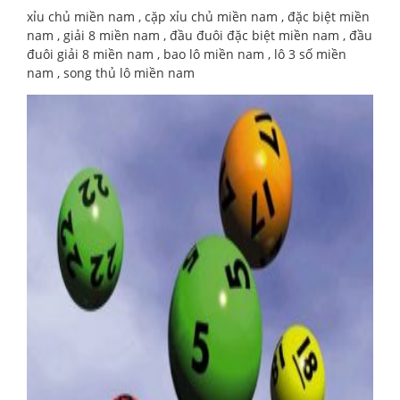
xỉu chủ miền nam , cặp xỉu chủ miền nam , đặc biệt miền
nam , giải 8 miền nam , đầu đuôi đặc biệt miền nam , đầu
đuôi giải 8 miền nam , bao lô miền nam , lô 3 số miền
nam , song thủ lô miền nam