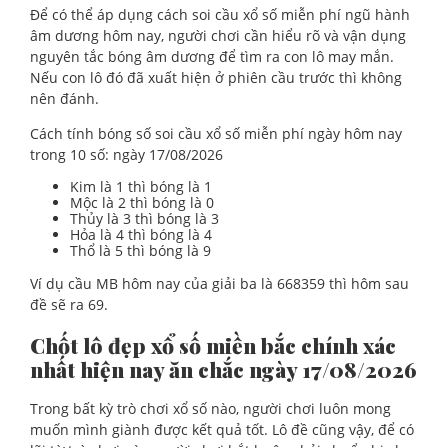
Để có thể áp dụng cách soi cầu xổ số miễn phí ngũ hành
âm dương hôm nay, người chơi cần hiểu rõ và vận dụng
nguyên tắc bóng âm dương để tìm ra con lô may mắn.
Nếu con lô đó đã xuất hiện ở phiên cầu trước thì không
nên đánh.
Cách tính bóng số soi cầu xổ số miễn phí ngày hôm nay
trong 10 số: ngày 17/08/2026
Kim là 1 thì bóng là 1
Mộc là 2 thì bóng là 0
Thủy là 3 thì bóng là 3
Hỏa là 4 thì bóng là 4
Thổ là 5 thì bóng là 9
Ví dụ cầu MB hôm nay của giải ba là 668359 thì hôm sau
đề sẽ ra 69.
Chốt lô đẹp xổ số miền bắc chính xác
nhất hiện nay ăn chắc ngày 17/08/2026
Trong bất kỳ trò chơi xổ số nào, người chơi luôn mong
muốn mình giành được kết quả tốt. Lô đề cũng vậy, để có