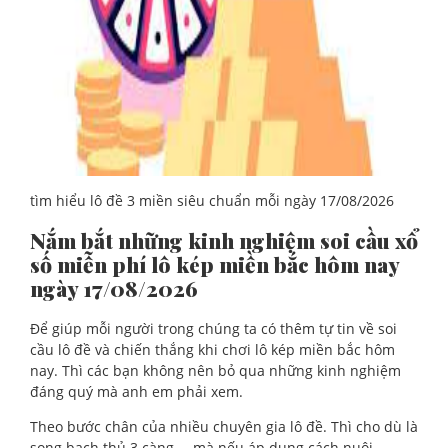
tìm hiểu lô đề 3 miền siêu chuẩn mỗi ngày 17/08/2026
Nắm bắt những kinh nghiệm soi cầu xổ
số miễn phí lô kép miền bắc hôm nay
ngày 17/08/2026
Để giúp mỗi người trong chúng ta có thêm tự tin về soi
cầu lô đề và chiến thắng khi chơi lô kép miền bắc hôm
nay. Thì các bạn không nên bỏ qua những kinh nghiệm
đáng quý mà anh em phải xem.
Theo bước chân của nhiều chuyên gia lô đề. Thì cho dù là
song bạch thủ 3 càng … mà nếu áp dụng cách nuôi