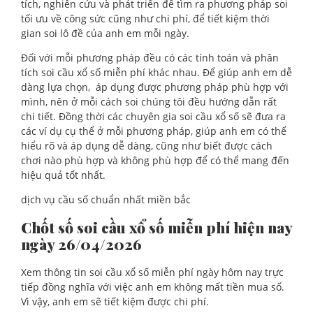
tích, nghiên cứu và phát triển để tìm ra phương pháp soi
tối ưu về công sức cũng như chi phí, để tiết kiệm thời
gian soi lô đề của anh em mỗi ngày.
Đối với mỗi phương pháp đều có các tính toán và phân
tích soi cầu xổ số miễn phí khác nhau. Để giúp anh em dễ
dàng lựa chọn, áp dụng được phương pháp phù hợp với
mình, nên ở mỗi cách soi chúng tôi đều hướng dẫn rất
chi tiết. Đồng thời các chuyên gia soi cầu xổ số sẽ đưa ra
các ví dụ cụ thể ở mỗi phương pháp, giúp anh em có thể
hiểu rõ và áp dụng dễ dàng, cũng như biết được cách
chơi nào phù hợp và không phù hợp để có thể mang đến
hiệu quả tốt nhất.
dịch vụ cầu số chuẩn nhất miền bắc
Chốt số soi cầu xổ số miễn phí hiện nay
ngày 26/04/2026
Xem thông tin soi cầu xổ số miễn phí ngày hôm nay trực
tiếp đồng nghĩa với việc anh em không mất tiền mua số.
Vì vậy, anh em sẽ tiết kiệm được chi phí.