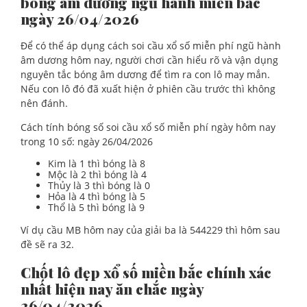
bóng âm dương ngũ hành miền bắc
ngày 26/04/2026
Để có thể áp dụng cách soi cầu xổ số miễn phí ngũ hành
âm dương hôm nay, người chơi cần hiểu rõ và vận dụng
nguyên tắc bóng âm dương để tìm ra con lô may mắn.
Nếu con lô đó đã xuất hiện ở phiên cầu trước thì không
nên đánh.
Cách tính bóng số soi cầu xổ số miễn phí ngày hôm nay
trong 10 số: ngày 26/04/2026
Kim là 1 thì bóng là 8
Mộc là 2 thì bóng là 4
Thủy là 3 thì bóng là 0
Hỏa là 4 thì bóng là 5
Thổ là 5 thì bóng là 9
Ví dụ cầu MB hôm nay của giải ba là 544229 thì hôm sau
đề sẽ ra 32.
Chốt lô đẹp xổ số miền bắc chính xác
nhất hiện nay ăn chắc ngày
26/04/2026