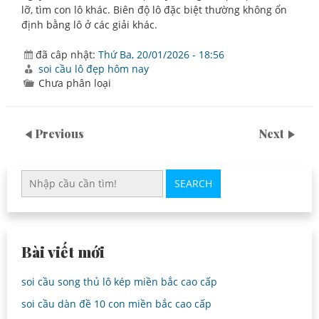
lỡ, tìm con lô khác. Biên độ lô đặc biệt thường không ổn
định bằng lô ở các giải khác.
đã câp nhật:
Thứ Ba, 20/01/2026 - 18:56
soi cầu lô đẹp hôm nay
Chưa phân loại
Previous
Next
SEARCH
Bài viết mới
soi cầu song thủ lô kép miền bắc cao cấp
soi cầu dàn đề 10 con miền bắc cao cấp