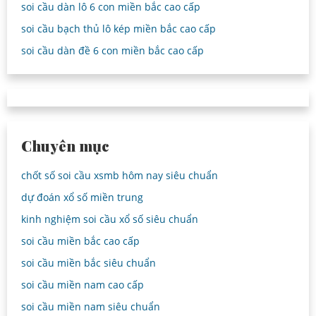
soi cầu dàn lô 6 con miền bắc cao cấp
soi cầu bạch thủ lô kép miền bắc cao cấp
soi cầu dàn đề 6 con miền bắc cao cấp
Chuyên mục
chốt số soi cầu xsmb hôm nay siêu chuẩn
dự đoán xổ số miền trung
kinh nghiệm soi cầu xổ số siêu chuẩn
soi cầu miền bắc cao cấp
soi cầu miền bắc siêu chuẩn
soi cầu miền nam cao cấp
soi cầu miền nam siêu chuẩn