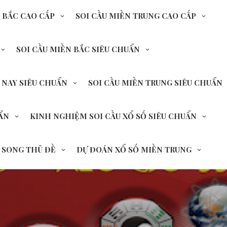
 BẮC CAO CẤP
SOI CẦU MIỀN TRUNG CAO CẤP
SOI CẦU MIỀN BẮC SIÊU CHUẨN
 NAY SIÊU CHUẨN
SOI CẦU MIỀN TRUNG SIÊU CHUẨN
ẨN
KINH NGHIỆM SOI CẦU XỔ SỐ SIÊU CHUẨN
SONG THỦ ĐỀ
DỰ ĐOÁN XỔ SỐ MIỀN TRUNG