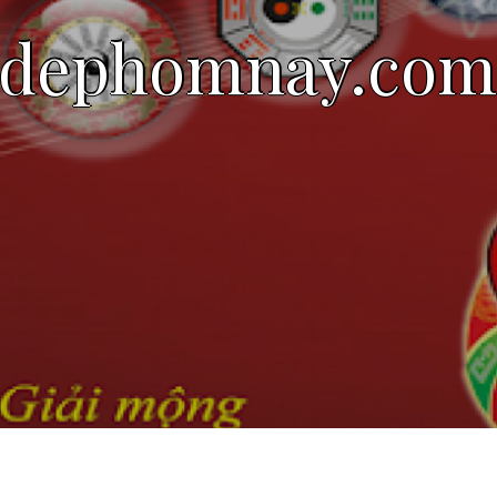
odephomnay.com