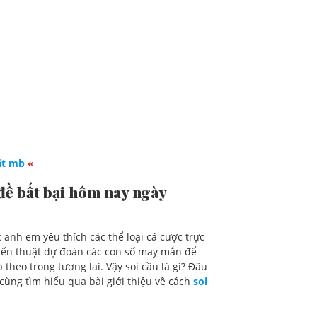
ất mb
«
đề bất bại hôm nay ngày
c anh em yêu thích các thể loại cá cược trực
hiến thuật dự đoán các con số may mắn để
theo trong tương lai. Vậy soi cầu là gì? Đâu
cùng tìm hiểu qua bài giới thiệu về cách
soi