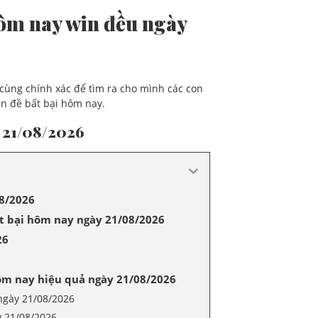
hôm nay win đều ngày
ô cùng chính xác để tìm ra cho mình các con
n đề bất bại hôm nay.
y 21/08/2026
08/2026
t bại hôm nay ngày 21/08/2026
26
hôm nay hiệu quả ngày 21/08/2026
ngày 21/08/2026
y 21/08/2026