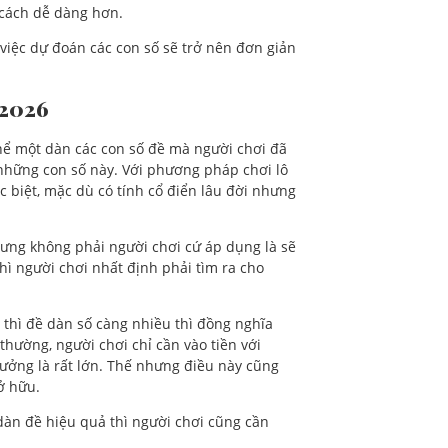
 cách dễ dàng hơn.
 việc dự đoán các con số sẽ trở nên đơn giản
/2026
hể một dàn các con số đề mà người chơi đã
 những con số này. Với phương pháp chơi lô
c biệt, mặc dù có tính cổ điển lâu đời nhưng
ưng không phải người chơi cứ áp dụng là sẽ
ì người chơi nhất định phải tìm ra cho
thì đề dàn số càng nhiều thì đồng nghĩa
thường, người chơi chỉ cần vào tiền với
hưởng là rất lớn. Thế nhưng điều này cũng
ở hữu.
 dàn đề hiệu quả thì người chơi cũng cần