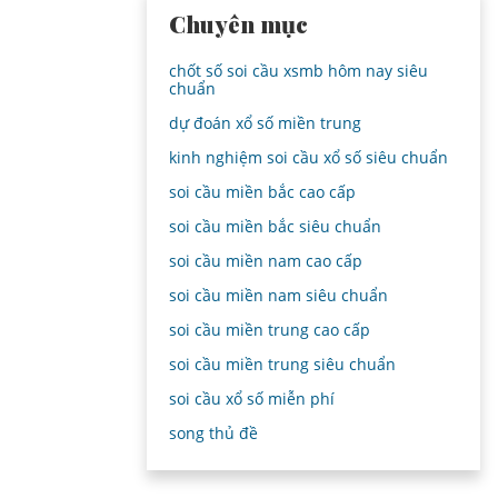
Chuyên mục
chốt số soi cầu xsmb hôm nay siêu
chuẩn
dự đoán xổ số miền trung
kinh nghiệm soi cầu xổ số siêu chuẩn
soi cầu miền bắc cao cấp
soi cầu miền bắc siêu chuẩn
soi cầu miền nam cao cấp
soi cầu miền nam siêu chuẩn
soi cầu miền trung cao cấp
soi cầu miền trung siêu chuẩn
soi cầu xổ số miễn phí
song thủ đề