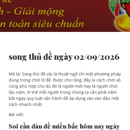
song thủ đề ngày 02/09/2026
Mô tả: Song thủ đề víp là thuật ngữ chỉ một phương pháp
dùng trong chơi lô đề. Được cho rằng, đây là cách chơi vô
cùng phù hợp cho dù đó là người mới hay là người chơi
lâu năm. Vì thế mỗi người trong chúng ta cần phải nắm
bắt ngay quy luật vận hành để áp dụng vào ván đấu một
cách nhanh nhất.
Bài viết:
Soi cầu dàn đề miền bắc hôm nay ngày