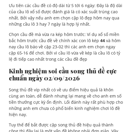
Ưu tiên các cầu đề có độ dài từ 5 tới 6 ngày: Đây là độ dài
của cầu lô xổ số được đánh giá là có xác suất trúng cao
nhất. Bởi vậy nếu anh em chọn cặp lô đẹp hôm nay qua
những cầu lô 3 hay 7 ngày là hợp lý nhất.
Chọn cầu đề mà vừa ra kép hôm trước: Ví dụ xổ số miền
bắc hôm trước cầu đề về chính xác con lô kép
44
và hôm
nay cầu lô báo về cặp 23-02 thì các anh em chọn ngay
cặp 65-16 để chơi. Bởi vì cầu lô vừa về kép là cầu lô có tỷ
lệ đi tiếp cao nhất trong các cầu đề đẹp
Kinh nghiệm soi cầu song thủ đề cực
chuẩn ngày 02/09/2026
Song thủ đề víp nhất có về ưu điểm hiệu quả là khôn
cùng an toàn, dễ đánh nhưng lại mang về cho anh em số
tiền thưởng cực kỳ ổn định. Lối đánh này rất phù hợp cho
những anh em chưa có phổ biến kinh nghiệm chơi lô đề
hiện nay.
Tuy thế để bắt được cặp song thủ đề hiệu quả thành
công thì đây lại là một vấn đề không phải đơn giản. Vậy