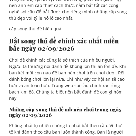
nên anh em cấp thiết cách thức, nắm bắt tốt các công
nghệ soi cầu để bắt được cho riêng mình những cặp song
thủ đẹp với tỷ lệ nổ lô cao nhất.
cặp song thủ đề hiệu quả
Bắt song thủ đề chính xác nhất miền
bắc ngày 02/09/2026
Chơi đề chính xác cũng là sở thích của nhiều người.
Người ta thường nói đánh đề không lộn thì ăn lồn đề. Khi
bạn kết một con nào đề bạn nên chơi trên chơi dưới. Rồi
đánh bóng chơi lộn lại nữa. Chỉ như vậy cơ hội ăn sẽ cao
hơn và an toàn hơn. Trang web soi cầu chính xác rồng
bạch kim 88. Chúng ta biết nên bắt đánh đề con gì hôm
nay
Những cặp song thủ đề mb nên chơi trong ngày
ngày 02/09/2026
Không phải tự nhiên chúng ta phải bắt theo cầu. Vì thực
tế khi đánh theo cầu bạn luôn thành công. Bạn là người