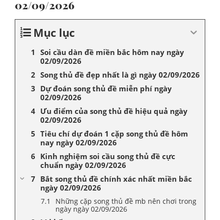
02/09/2026
Mục lục
Soi cầu dàn đề miền bắc hôm nay ngày
02/09/2026
Song thủ đề đẹp nhất là gì ngày 02/09/2026
Dự đoán song thủ đề miễn phí ngày
02/09/2026
Ưu điểm của song thủ đề hiệu quả ngày
02/09/2026
Tiêu chí dự đoán 1 cặp song thủ đề hôm
nay ngày 02/09/2026
Kinh nghiệm soi cầu song thủ đề cực
chuẩn ngày 02/09/2026
Bắt song thủ đề chính xác nhất miền bắc
ngày 02/09/2026
Những cặp song thủ đề mb nên chơi trong
ngày ngày 02/09/2026