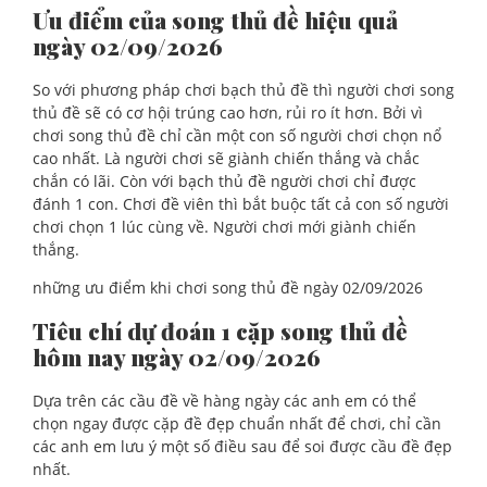
Ưu điểm của song thủ đề hiệu quả
ngày 02/09/2026
So với phương pháp chơi bạch thủ đề thì người chơi song
thủ đề sẽ có cơ hội trúng cao hơn, rủi ro ít hơn. Bởi vì
chơi song thủ đề chỉ cần một con số người chơi chọn nổ
cao nhất. Là người chơi sẽ giành chiến thắng và chắc
chắn có lãi. Còn với bạch thủ đề người chơi chỉ được
đánh 1 con. Chơi đề viên thì bắt buộc tất cả con số người
chơi chọn 1 lúc cùng về. Người chơi mới giành chiến
thắng.
những ưu điểm khi chơi song thủ đề ngày 02/09/2026
Tiêu chí dự đoán 1 cặp song thủ đề
hôm nay ngày 02/09/2026
Dựa trên các cầu đề về hàng ngày các anh em có thể
chọn ngay được cặp đề đẹp chuẩn nhất để chơi, chỉ cần
các anh em lưu ý một số điều sau để soi được cầu đề đẹp
nhất.