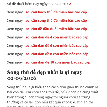
Số đề đuôi hôm nay ngày 02/09/2026 :
2
Xem ngay :
soi cầu bạch thủ đề miền bắc cao cấp
Xem ngay :
soi cầu song thủ đề miền bắc cao cấp
Xem ngay :
soi cầu đề đầu đuôi miền bắc cao cấp
Xem ngay :
soi cầu dàn đề 4 con miền bắc cao cấp
Xem ngay :
soi cầu dàn đề 6 con miền bắc cao cấp
Xem ngay :
soi cầu dàn đề 8 con miền bắc cao cấp
Xem ngay :
soi cầu dàn đề 10 con miền bắc cao cấp
Song thủ đề đẹp nhất là gì ngày
02/09/2026
Song thủ đề là gì hiểu theo cách đơn giản thì nó chính là
hai con đề. Khi chơi song thủ đề, nếu 2 con đề cùng xuất
hiện trong 1 con trong ngày thì người chơi sẽ trúng
thưởng và có lãi. Còn nếu kết quả không xuất hiện thì