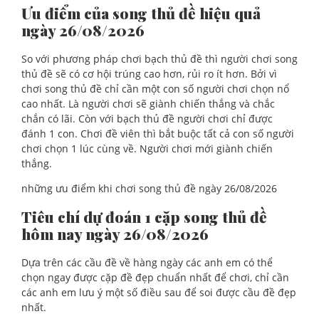
Ưu điểm của song thủ đề hiệu quả
ngày 26/08/2026
So với phương pháp chơi bạch thủ đề thì người chơi song
thủ đề sẽ có cơ hội trúng cao hơn, rủi ro ít hơn. Bởi vì
chơi song thủ đề chỉ cần một con số người chơi chọn nổ
cao nhất. Là người chơi sẽ giành chiến thắng và chắc
chắn có lãi. Còn với bạch thủ đề người chơi chỉ được
đánh 1 con. Chơi đề viên thì bắt buộc tất cả con số người
chơi chọn 1 lúc cùng về. Người chơi mới giành chiến
thắng.
những ưu điểm khi chơi song thủ đề ngày 26/08/2026
Tiêu chí dự đoán 1 cặp song thủ đề
hôm nay ngày 26/08/2026
Dựa trên các cầu đề về hàng ngày các anh em có thể
chọn ngay được cặp đề đẹp chuẩn nhất để chơi, chỉ cần
các anh em lưu ý một số điều sau để soi được cầu đề đẹp
nhất.