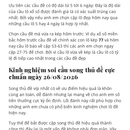
Ưu tiên các cầu đề có độ dài từ 5 tới 6 ngày: Đây là độ dài
của cầu lô xổ số được đánh giá là có xác suất trúng cao
nhất. Bởi vậy nếu anh em chọn cặp lô đẹp hôm nay qua
những cầu lô 5 hay 4 ngày là hợp lý nhất.
Chọn cầu đề mà vừa ra kép hôm trước: Ví dụ xổ số miền
bắc hôm trước cầu đề về chính xác con lô kép
77
và hôm
nay cầu lô báo về cặp 53-63 thì các anh em chọn ngay
cặp 27-75 để chơi. Bởi vì cầu lô vừa về kép là cầu lô có tỷ
lệ đi tiếp cao nhất trong các cầu đề đẹp
Kinh nghiệm soi cầu song thủ đề cực
chuẩn ngày 26/08/2026
Song thủ đề víp nhất có về ưu điểm hiệu quả là khôn
cùng an toàn, dễ đánh nhưng lại mang về cho anh em số
tiền thưởng cực kỳ ổn định. Lối đánh này rất phù hợp cho
những anh em chưa có phổ biến kinh nghiệm chơi lô đề
hiện nay.
Tuy thế để bắt được cặp song thủ đề hiệu quả thành
công thì đây lại là một vấn đề không phải đơn giản. Vậy