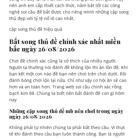
nên anh em cấp thiết cách thức, nắm bắt tốt các công
nghệ soi cầu để bắt được cho riêng mình những cặp song
thủ đẹp với tỷ lệ nổ lô cao nhất.
cặp song thủ đề hiệu quả
Bắt song thủ đề chính xác nhất miền
bắc ngày 26/08/2026
Chơi đề chính xác cũng là sở thích của nhiều người.
Người ta thường nói đánh đề không lộn thì ăn lồn đề. Khi
bạn kết một con nào đề bạn nên chơi trên chơi dưới. Rồi
đánh bóng chơi lộn lại nữa. Chỉ như vậy cơ hội ăn sẽ cao
hơn và an toàn hơn. Trang web soi cầu chính xác rồng
bạch kim 88. Chúng ta biết nên bắt đánh đề con gì hôm
nay
Những cặp song thủ đề mb nên chơi trong ngày
ngày 26/08/2026
Không phải tự nhiên chúng ta phải bắt theo cầu. Vì thực
tế khi đánh theo cầu bạn luôn thành công. Bạn là người